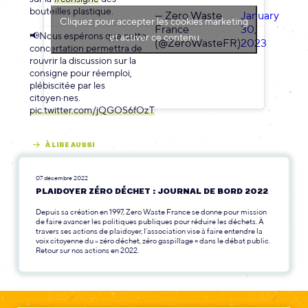
bouteilles plastique.
— Zero Waste
January
Cliquez pour accepter les cookies marketing
France
30,
📢Nous espérons que cette
et activer ce contenu
(@ZeroWasteFR)
2023
concertation permettra de
rouvrir la discussion sur la
consigne pour réemploi,
plébiscitée par les
citoyen·nes.
pic.twitter.com/jQGOS6fOzT
À LIRE AUSSI
07 décembre 2022
PLAIDOYER ZÉRO DÉCHET : JOURNAL DE BORD 2022
Depuis sa création en 1997, Zero Waste France se donne pour mission
de faire avancer les politiques publiques pour réduire les déchets. À
travers ses actions de plaidoyer, l’association vise à faire entendre la
voix citoyenne du « zéro déchet, zéro gaspillage » dans le débat public.
Retour sur nos actions en 2022.