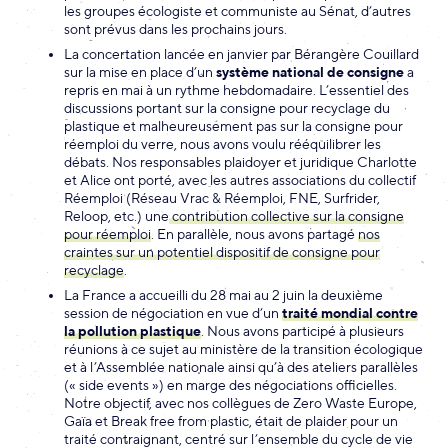
les groupes écologiste et communiste au Sénat, d’autres
sont prévus dans les prochains jours.
La concertation lancée en janvier par Bérangère Couillard
sur la mise en place d’un
système national de consigne
a
repris en mai à un rythme hebdomadaire. L’essentiel des
discussions portant sur la consigne pour recyclage du
plastique et malheureusement pas sur la consigne pour
réemploi du verre, nous avons voulu rééquilibrer les
débats. Nos responsables plaidoyer et juridique Charlotte
et Alice ont porté, avec les autres associations du collectif
Réemploi (Réseau Vrac & Réemploi, FNE, Surfrider,
Reloop, etc.) une
contribution collective sur la consigne
pour réemploi
. En parallèle, nous avons partagé
nos
craintes sur un potentiel dispositif de consigne pour
recyclage
.
La France a accueilli du 28 mai au 2 juin la deuxième
session de négociation en vue d’un
traité mondial contre
la pollution plastique
. Nous avons participé à plusieurs
réunions à ce sujet au ministère de la transition écologique
et à l’Assemblée nationale ainsi qu’à des ateliers parallèles
(« side events ») en marge des négociations officielles.
Notre objectif, avec nos collègues de Zero Waste Europe,
Gaïa et Break free from plastic, était de plaider pour un
traité contraignant, centré sur l’ensemble du cycle de vie