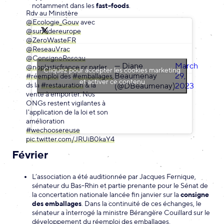
notamment dans les
fast-foods
.
Rdv au Ministère
@Ecologie_Gouv
avec
@surfridereurope
@ZeroWasteFR
@ReseauVrac
@ConsigneReseau
— Diane
March
@noplasticfrance
pr parler
Cliquez pour accepter les cookies marketing
Beaumenay
29,
#réemploi
des
#emballages
,
et activer ce contenu
ds la
#restauration
& la
(@DBeaumenay)
2023
vente à emporter. Nos
ONGs restent vigilantes à
l'application de la loi et son
amélioration
#wechoosereuse
pic.twitter.com/JRUiB0kaY4
Février
L’association a été auditionnée par Jacques Fernique,
sénateur du Bas-Rhin et partie prenante pour le Sénat de
la concertation nationale lancée fin janvier sur la
consigne
des emballages
. Dans la continuité de ces échanges, le
sénateur a interrogé la ministre Bérangère Couillard sur le
développement du réemploi des emballages.