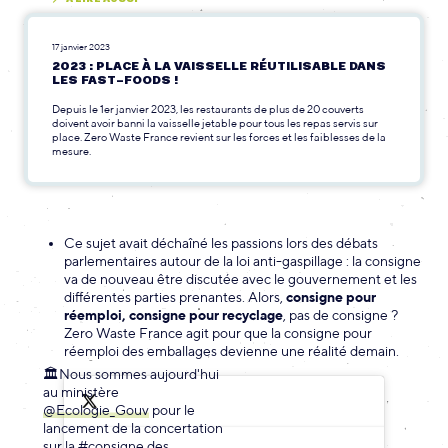
17 janvier 2023
2023 : PLACE À LA VAISSELLE RÉUTILISABLE DANS
LES FAST-FOODS !
Depuis le 1er janvier 2023, les restaurants de plus de 20 couverts
doivent avoir banni la vaisselle jetable pour tous les repas servis sur
place. Zero Waste France revient sur les forces et les faiblesses de la
mesure.
Ce sujet avait déchaîné les passions lors des débats
parlementaires autour de la loi anti-gaspillage : la consigne
va de nouveau être discutée avec le gouvernement et les
différentes parties prenantes. Alors,
consigne pour
réemploi, consigne pour recyclage
, pas de consigne ?
Zero Waste France agit pour que la consigne pour
réemploi des emballages devienne une réalité demain.
🏛️Nous sommes aujourd'hui
au ministère
@Ecologie_Gouv
pour le
lancement de la concertation
sur la
#consigne
des