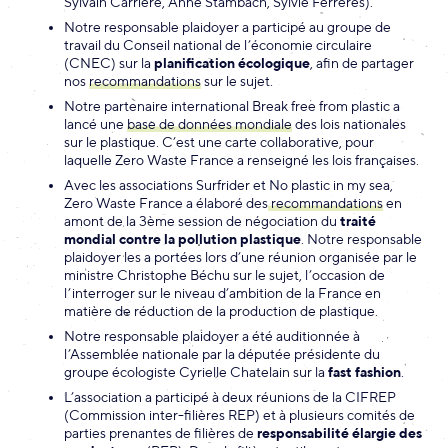
Sylvain Carrière, Anne Stambach, Sylvie Ferrères).
Notre responsable plaidoyer a participé au groupe de
travail du Conseil national de l’économie circulaire
(CNEC) sur la
planification écologique
, afin de partager
nos
recommandations
sur le sujet.
Notre partenaire international Break free from plastic a
lancé une
base de données mondiale
des lois nationales
sur le plastique. C’est une carte collaborative, pour
laquelle Zero Waste France a renseigné les lois françaises.
Avec les associations Surfrider et No plastic in my sea,
Zero Waste France a élaboré des
recommandations
en
amont de la 3ème session de négociation du
traité
mondial contre la pollution plastique
. Notre responsable
plaidoyer les a portées lors d’une réunion organisée par le
ministre Christophe Béchu sur le sujet, l’occasion de
l’interroger sur le niveau d’ambition de la France en
matière de réduction de la production de plastique.
Notre responsable plaidoyer a été auditionnée à
l’Assemblée nationale par la députée présidente du
groupe écologiste Cyrielle Chatelain sur la
fast fashion
.
L’association a participé à deux réunions de la CIFREP
(Commission inter-filières REP) et à plusieurs comités de
parties prenantes de filières de
responsabilité élargie des