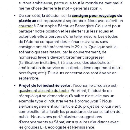
surtout ambitieuse, parce que tout le monde ne met pas la
même chose derrière le mot « généralisation ».
De son côté, la décision sur la
consigne pour recyclage
du
plastique
est repoussée à septembre. Nous avons écrit un
courrier
à Christophe Béchu et Bérangère Couillard pour
partager notre position et les alerter sur les risques et
potentiels effets pervers d’une telle mesure. Les études
de l’Ademe comparant des scénarios avec ou sans
consigne ont été présentées le 29 juin. Quel que soit le
scénario qui sera retenu par le gouvernement, de
nombreux leviers devront fortement progresser
(tarification incitative, tri à la source des biodéchets,
amélioration du service de collecte, développement du tri
hors foyer, etc.). Plusieurs concertations sont à venir en
septembre.
Projet de loi industrie verte
: l’économie circulaire est
quasiment absente du texte
. Pourtant, l’industrie du
réemploi qui ne demande qu’à naître n’est-elle pas un
exemple type d’industrie verte à promouvoir ? Nous
alertons également sur l’article 2 du projet de loi qui vient
complexifier et affaiblir les procédures de consultation du
public. Nous avons porté plusieurs suggestions
d’amendements au Sénat, ainsi que lors d’auditions avec
les groupes LFI, écologiste et Renaissance.