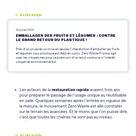
À LIRE AUSSI
16 janvier 2023
EMBALLAGES DES FRUITS ET LÉGUMES : CONTRE
LE GRAND RETOUR DU PLASTIQUE !
Près d’un an après sa mise en œuvre, l’interdiction d’emballer les fruits
et légumes sous plastique est déjà en sursis. Zero Waste France agit
avec les citoyen·nes pour se prémunir d’un recul contraire à l’intérêt
citoyen et environnemental.
Les acteurs de la
restauration rapide
avaient trois ans
pour préparer le passage de l’usage unique au réutilisable
en salle. Quelques semaines après l’entrée en vigueur de
la mesure, le mouvement Zero Waste est allé constater
sur le terrain les avancées. Et le moins que l’on puisse dire,
c’est que toutes les chaînes ne sont pas au niveau…
À LIRE AUSSI