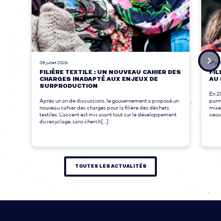
08 juillet 2026
07 jui
FILIÈRE TEXTILE : UN NOUVEAU CAHIER DES
FIL
CHARGES INADAPTÉ AUX ENJEUX DE
AU 
SURPRODUCTION
En 2
Après un an de discussions, le gouvernement a proposé un
parmi
nouveau cahier des charges pour la filière des déchets
mise
textiles. L’accent est mis avant tout sur le développement
cesse
du recyclage, sans cherch[...]
TOUTES LES ACTUALITÉS