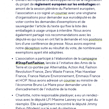
du projet de
règlement européen sur les emballages
en
amont de la session plénière du Parlement européen,
l’association a co-signé un
courrier
avec une vingtaine
d’organisations pour demander aux eurodéputé·es de
voter contre les demandes d’exemptions et de
sauvegarder l’article du texte qui fixe la liste des
emballages à usage unique à interdire. Nous avons
également partagé nos recommandations avec les
député·es qui nous en ont fait la demande et nos
positions
lors d’une conférence de presse. Nous avons exprimé
notre
déception
suite au résultat du vote, de nombreuses
exemptions ayant été adoptées.
L’association a participé à l’élaboration de la
campagne
#StopFastFashion
, lancée à l’initiative des Amis de la
Terre et co-portée par Alternatiba, Action Aid, Fashion
Revolution France, Zero Waste France, Max Havelaar
France, France Nature Environnement, Emmaüs France
et HOP. Nous avons adressé un
courrier
au ministre de
l’économie Bruno Le Maire pour demander une loi
d’encadrement de l’industrie de la mode.
Charlotte, notre responsable plaidoyer, a eu un rendez-
vous avec le député LFI Maxime Laisney sur le sujet du
réemploi. Elle a également rencontré le député Jimmy
Pahun (Modem) sur le sujet du plastique.