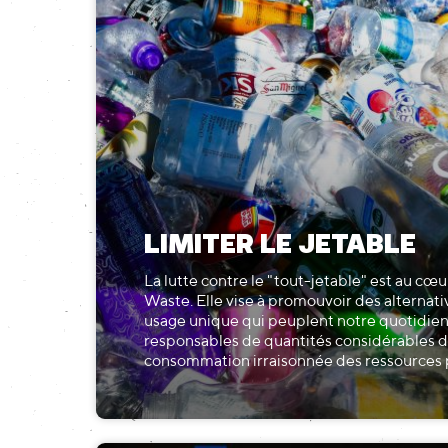
LIMITER LE JETABLE
La lutte contre le "tout-jetable" est au cœ
Waste. Elle vise à promouvoir des alternati
usage unique qui peuplent notre quotidien 
responsables de quantités considérables d
consommation irraisonnée des ressources p