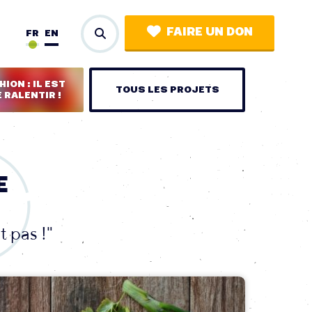
FAIRE UN DON
FR
EN
ION : IL EST
TOUS LES PROJETS
 RALENTIR !
E
t pas !"