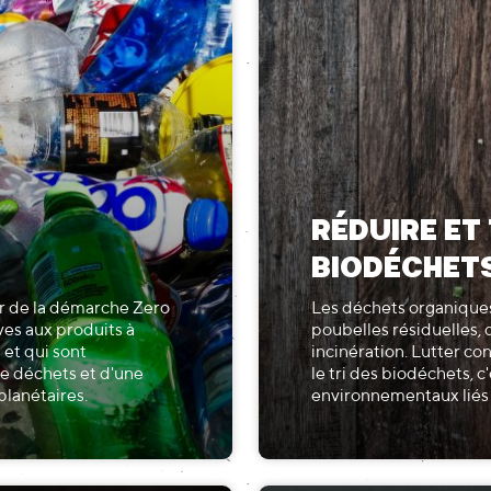
RÉDUIRE ET 
BIODÉCHET
ur de la démarche Zero
Les déchets organiques
ves aux produits à
poubelles résiduelles, 
et qui sont
incinération. Lutter con
e déchets et d'une
le tri des biodéchets, c
lanétaires.
environnementaux liés 