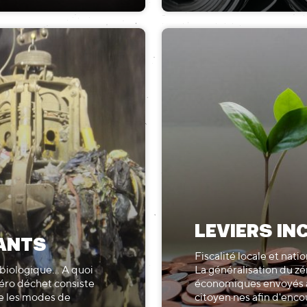
LEVIERS IN
ANTS
Fiscalité locale et nati
biologique... A quoi
La généralisation du z
zéro déchet consiste
économiques envoyés au
e les modes de
citoyen·nes afin d'enc