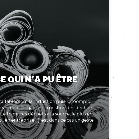
E QUI N’A PU ÊTRE
discutablement la réduction puis le réemploi
ut néanmoins organiser la gestion des déchets
 Le tri de ces déchets à la source, le plus en
, en entreprise...), est dans ce cas un geste