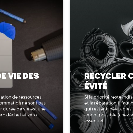
E VIE DES
RECYCLER C
ÉVITÉ
ation de ressources,
Si la priorité reste in
sommation ne sont pas
et la réparation, il fa
r durée de vie est une
qui restent inévitables.
ro déchet et zéro
amont possible (chez soi
essentiel.