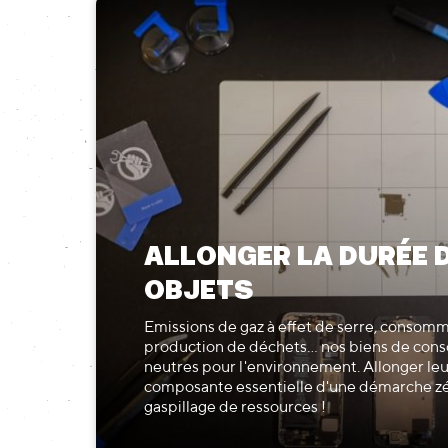
ALLONGER LA DURÉE D
OBJETS
Emissions de gaz à effet de serre, consomm
production de déchets... nos biens de con
neutres pour l'environnement. Allonger leu
composante essentielle d'une démarche zé
gaspillage de ressources !