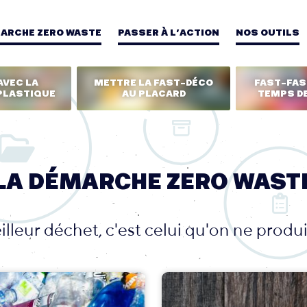
MARCHE ZERO WASTE
PASSER À L’ACTION
NOS OUTILS
AVEC LA
METTRE LA FAST-DÉCO
FAST-FASH
PLASTIQUE
AU PLACARD
TEMPS DE
LA DÉMARCHE ZERO WAST
lleur déchet, c'est celui qu'on ne produi