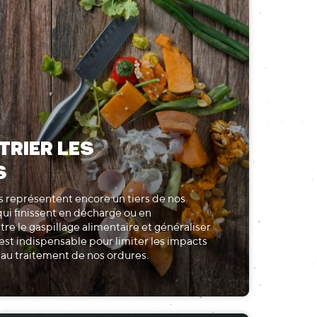
TRIER LES
S
 représentent encore un tiers de nos
qui finissent en décharge ou en
tre le gaspillage alimentaire et généraliser
'est indispensable pour limiter les impacts
au traitement de nos ordures.