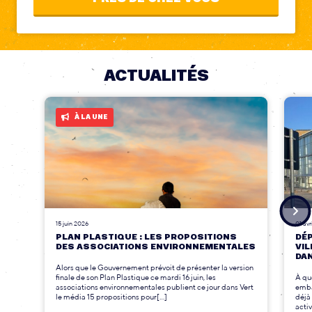
ACTUALITÉS
À LA UNE
15 juin 2026
01 avr
PLAN PLASTIQUE : LES PROPOSITIONS
DÉP
DES ASSOCIATIONS ENVIRONNEMENTALES
VIL
DA
Alors que le Gouvernement prévoit de présenter la version
finale de son Plan Plastique ce mardi 16 juin, les
À qu
associations environnementales publient ce jour dans Vert
emba
le média 15 propositions pour[...]
déjà 
activ