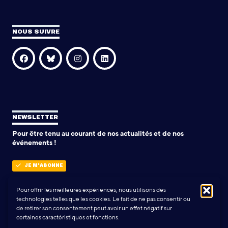
NOUS SUIVRE
NEWSLETTER
Pour être tenu au courant de nos actualités et de nos
événements !
JE M'ABONNE
Pour offrir les meilleures expériences, nous utilisons des
technologies telles que les cookies. Le fait de ne pas consentir ou
POLITIQUE DE CONFIDENTIALITÉ
de retirer son consentement peut avoir un effet négatif sur
certaines caractéristiques et fonctions.
Conception & Réalisation:
Yann Rolland
+
Thibaut Caroli