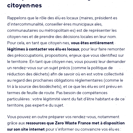
citoyen·nes
Rappelons que le rôle des élu·es locaux (maires, président·es
d’intercommunalité, conseiller·ères municipaux·ales,
communautaires ou métropolitain·es) est de représenter les
citoyen·nes et de prendre des décisions locales en leur nom.
Pour cela, en tant que citoyen·nes,
vous êtes entièrement
légitimes à contacter vos élu·es locaux
, pour leur faire remonter
des préoccupations, propositions, enjeux que vous identifiez sur
le territoire. En tant que citoyen·nes, vous pouvez leur demander
un rendez-vous sur un sujet précis (comme la politique de
réduction des déchets) afin de savoir où en est votre collectivité
au regard des prochaines obligations réglementaires (comme le
tri à la source des biodéchets), et ce que les élu·es ont prévu en
termes de feuille de route. Pas besoin de compétences
particulières : votre légitimité vient du fait d’être habitant·e de ce
territoire, pas expert·e du sujet.
Vous pouvez en outre préparer vos rendez-vous, notamment
grâce aux
ressources que Zero Waste France met à disposition
sur son site internet
pour s’informer ou convaincre vos élu·es :