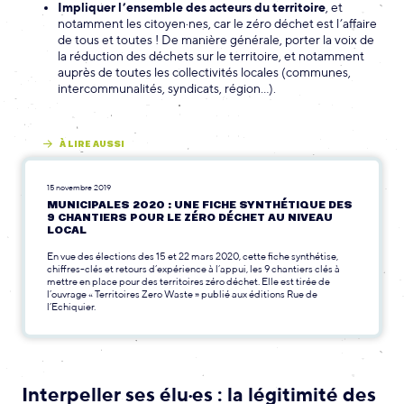
Impliquer l’ensemble des acteurs du territoire
, et
notamment les citoyen·nes, car le zéro déchet est l’affaire
de tous et toutes ! De manière générale, porter la voix de
la réduction des déchets sur le territoire, et notamment
auprès de toutes les collectivités locales (communes,
intercommunalités, syndicats, région…).
À LIRE AUSSI
15 novembre 2019
MUNICIPALES 2020 : UNE FICHE SYNTHÉTIQUE DES
9 CHANTIERS POUR LE ZÉRO DÉCHET AU NIVEAU
LOCAL
En vue des élections des 15 et 22 mars 2020, cette fiche synthétise,
chiffres-clés et retours d’expérience à l’appui, les 9 chantiers clés à
mettre en place pour des territoires zéro déchet. Elle est tirée de
l’ouvrage « Territoires Zero Waste » publié aux éditions Rue de
l’Echiquier.
Interpeller ses élu·es : la légitimité des