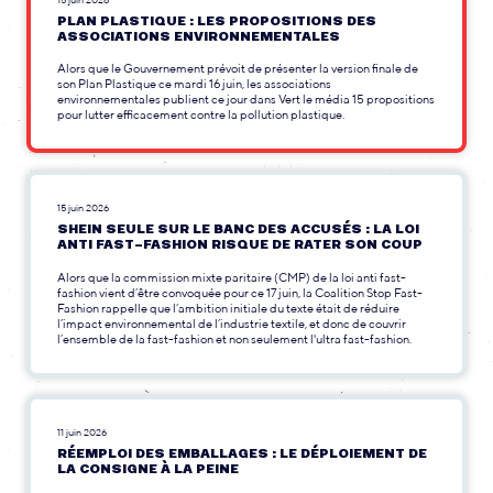
PLAN PLASTIQUE : LES PROPOSITIONS DES
ASSOCIATIONS ENVIRONNEMENTALES
Alors que le Gouvernement prévoit de présenter la version finale de
son Plan Plastique ce mardi 16 juin, les associations
environnementales publient ce jour dans Vert le média 15 propositions
pour lutter efficacement contre la pollution plastique.
15 juin 2026
SHEIN SEULE SUR LE BANC DES ACCUSÉS : LA LOI
ANTI FAST-FASHION RISQUE DE RATER SON COUP
Alors que la commission mixte paritaire (CMP) de la loi anti fast-
fashion vient d’être convoquée pour ce 17 juin, la Coalition Stop Fast-
Fashion rappelle que l’ambition initiale du texte était de réduire
l’impact environnemental de l’industrie textile, et donc de couvrir
l’ensemble de la fast-fashion et non seulement l'ultra fast-fashion.
11 juin 2026
RÉEMPLOI DES EMBALLAGES : LE DÉPLOIEMENT DE
LA CONSIGNE À LA PEINE