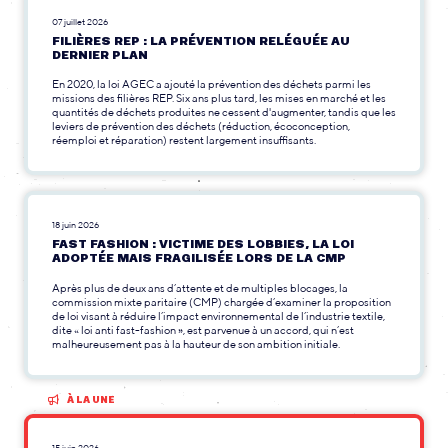
07 juillet 2026
FILIÈRES REP : LA PRÉVENTION RELÉGUÉE AU
DERNIER PLAN
En 2020, la loi AGEC a ajouté la prévention des déchets parmi les
missions des filières REP. Six ans plus tard, les mises en marché et les
quantités de déchets produites ne cessent d'augmenter, tandis que les
leviers de prévention des déchets (réduction, écoconception,
réemploi et réparation) restent largement insuffisants.
18 juin 2026
FAST FASHION : VICTIME DES LOBBIES, LA LOI
ADOPTÉE MAIS FRAGILISÉE LORS DE LA CMP
Après plus de deux ans d’attente et de multiples blocages, la
commission mixte paritaire (CMP) chargée d’examiner la proposition
de loi visant à réduire l’impact environnemental de l’industrie textile,
dite « loi anti fast-fashion », est parvenue à un accord, qui n’est
malheureusement pas à la hauteur de son ambition initiale.
À LA UNE
15 juin 2026