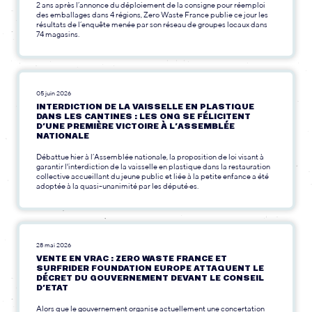
2 ans après l’annonce du déploiement de la consigne pour réemploi
des emballages dans 4 régions, Zero Waste France publie ce jour les
résultats de l’enquête menée par son réseau de groupes locaux dans
74 magasins.
05 juin 2026
INTERDICTION DE LA VAISSELLE EN PLASTIQUE
DANS LES CANTINES : LES ONG SE FÉLICITENT
D’UNE PREMIÈRE VICTOIRE À L’ASSEMBLÉE
NATIONALE
Débattue hier à l’Assemblée nationale, la proposition de loi visant à
garantir l'interdiction de la vaisselle en plastique dans la restauration
collective accueillant du jeune public et liée à la petite enfance a été
adoptée à la quasi-unanimité par les député·es.
28 mai 2026
VENTE EN VRAC : ZERO WASTE FRANCE ET
SURFRIDER FOUNDATION EUROPE ATTAQUENT LE
DÉCRET DU GOUVERNEMENT DEVANT LE CONSEIL
D’ETAT
Alors que le gouvernement organise actuellement une concertation