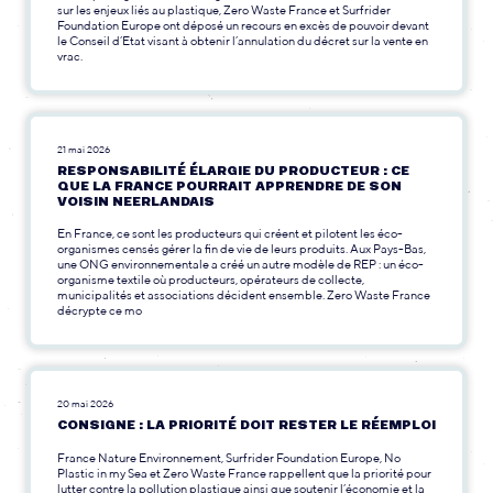
sur les enjeux liés au plastique, Zero Waste France et Surfrider
Foundation Europe ont déposé un recours en excès de pouvoir devant
le Conseil d’Etat visant à obtenir l’annulation du décret sur la vente en
vrac.
21 mai 2026
RESPONSABILITÉ ÉLARGIE DU PRODUCTEUR : CE
QUE LA FRANCE POURRAIT APPRENDRE DE SON
VOISIN NEERLANDAIS
En France, ce sont les producteurs qui créent et pilotent les éco-
organismes censés gérer la fin de vie de leurs produits. Aux Pays-Bas,
une ONG environnementale a créé un autre modèle de REP : un éco-
organisme textile où producteurs, opérateurs de collecte,
municipalités et associations décident ensemble. Zero Waste France
décrypte ce mo
20 mai 2026
CONSIGNE : LA PRIORITÉ DOIT RESTER LE RÉEMPLOI
France Nature Environnement, Surfrider Foundation Europe, No
Plastic in my Sea et Zero Waste France rappellent que la priorité pour
lutter contre la pollution plastique ainsi que soutenir l’économie et la