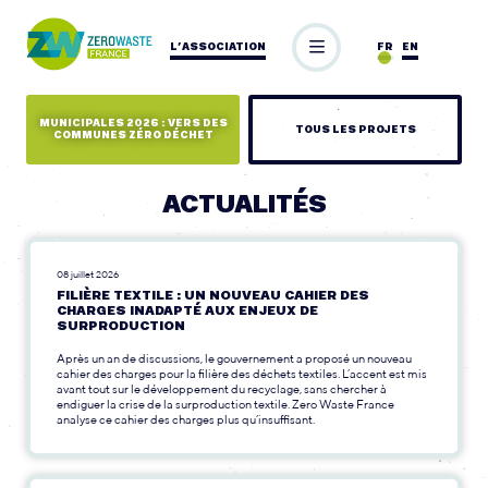
L’ASSOCIATION
FR
EN
MUNICIPALES 2026 : VERS DES
TOUS LES PROJETS
COMMUNES ZÉRO DÉCHET
ACTUALITÉS
08 juillet 2026
FILIÈRE TEXTILE : UN NOUVEAU CAHIER DES
CHARGES INADAPTÉ AUX ENJEUX DE
SURPRODUCTION
Après un an de discussions, le gouvernement a proposé un nouveau
cahier des charges pour la filière des déchets textiles. L’accent est mis
avant tout sur le développement du recyclage, sans chercher à
endiguer la crise de la surproduction textile. Zero Waste France
analyse ce cahier des charges plus qu’insuffisant.