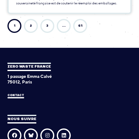
souveraineté française est de soutenir le réemploi des emballages.
1
2
3
…
61
ZERO WASTE FRANCE
1 passage Emma Calvé
75012, Paris
CONTACT
NOUS SUIVRE