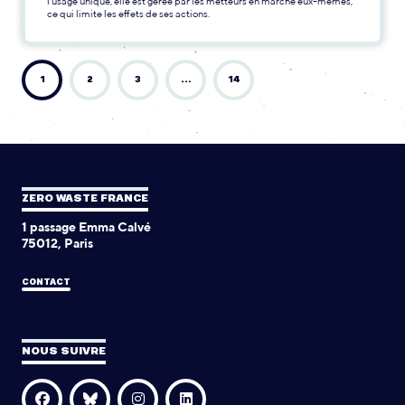
l’usage unique, elle est gérée par les metteurs en marché eux-mêmes,
ce qui limite les effets de ses actions.
1
2
3
…
14
ZERO WASTE FRANCE
1 passage Emma Calvé
75012, Paris
CONTACT
NOUS SUIVRE