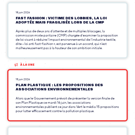
18 juin 2026
FAST FASHION : VICTIME DES LOBBIES, LA LOI
ADOPTÉE MAIS FRAGILISÉE LORS DE LA CMP
Après plus de deux ans d’attente et de multiples blocages, la
commission mixte paritaire (CMP) chargée d’examiner la proposition
de loi visant à réduire l’impact environnemental de l’industrie textile,
dite « loi anti fast-fashion », est parvenue à un accord, qui n’est
malheureusement pas à la hauteur de son ambition initiale.
À LA UNE
15 juin 2026
PLAN PLASTIQUE : LES PROPOSITIONS DES
ASSOCIATIONS ENVIRONNEMENTALES
Alors que le Gouvernement prévoit de présenter la version finale de
son Plan Plastique ce mardi 16 juin, les associations
environnementales publient ce jour dans Vert le média 15 propositions
pour lutter efficacement contre la pollution plastique.