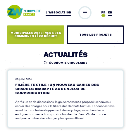
L’ASSOCIATION
FR
EN
MUNICIPALES 2026 : VERS DES
TOUS LES PROJETS
COMMUNES ZÉRO DÉCHET
ACTUALITÉS
ÉCONOMIE CIRCULAIRE
08 juillet 2026
FILIÈRE TEXTILE : UN NOUVEAU CAHIER DES
CHARGES INADAPTÉ AUX ENJEUX DE
SURPRODUCTION
Après un an de discussions, le gouvernement a proposé un nouveau
cahier des charges pour la filière des déchets textiles. L’accent est mis
avant tout sur le développement du recyclage, sans chercher à
endiguer la crise de la surproduction textile. Zero Waste France
analyse ce cahier des charges plus qu’insuffisant.