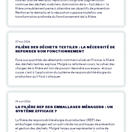
continue des déchets mobiliers, domination de la « fast déco » : la
filière ameublement peine à atteindre ses objectifs de prévention.
Renforcer le réemploi et la réparation suppose toutefois une
transformation profonde du fonctionnement de la filière.
07 mai 2026
FILIÈRE DES DÉCHETS TEXTILES : LA NÉCESSITÉ DE
REPENSER SON FONCTIONNEMENT
Face aux quantités de vêtements commercialisés en France, la filière
des déchets textiles explose. Malgré sa refonte en cours, le cahier des
charges de la filière est loin de pouvoir répondre aux enjeux : et pour
cause, c’est à l’application du système de responsabilité élargie du
producteur qu’il faut s’attaquer.
29 avril 2026
LA FILIÈRE REP DES EMBALLAGES MÉNAGERS : UN
SYSTÈME EFFICACE ?
La filière de responsabilité élargie du producteur (REP) des
emballages ménagers est un outil clé de nos politiques de prévention
et gestion des déchets. Malgré l’enjeu que représente la sortie de