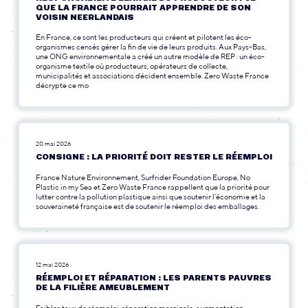
QUE LA FRANCE POURRAIT APPRENDRE DE SON
VOISIN NEERLANDAIS
En France, ce sont les producteurs qui créent et pilotent les éco-
organismes censés gérer la fin de vie de leurs produits. Aux Pays-Bas,
une ONG environnementale a créé un autre modèle de REP : un éco-
organisme textile où producteurs, opérateurs de collecte,
municipalités et associations décident ensemble. Zero Waste France
décrypte ce mo
20 mai 2026
CONSIGNE : LA PRIORITÉ DOIT RESTER LE RÉEMPLOI
France Nature Environnement, Surfrider Foundation Europe, No
Plastic in my Sea et Zero Waste France rappellent que la priorité pour
lutter contre la pollution plastique ainsi que soutenir l’économie et la
souveraineté française est de soutenir le réemploi des emballages.
12 mai 2026
RÉEMPLOI ET RÉPARATION : LES PARENTS PAUVRES
DE LA FILIÈRE AMEUBLEMENT
Faibles taux de réemploi, réparation marginale, augmentation