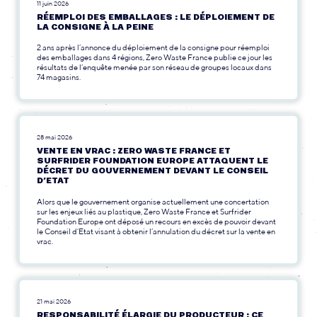
11 juin 2026
RÉEMPLOI DES EMBALLAGES : LE DÉPLOIEMENT DE
LA CONSIGNE À LA PEINE
2 ans après l’annonce du déploiement de la consigne pour réemploi
des emballages dans 4 régions, Zero Waste France publie ce jour les
résultats de l’enquête menée par son réseau de groupes locaux dans
74 magasins.
28 mai 2026
VENTE EN VRAC : ZERO WASTE FRANCE ET
SURFRIDER FOUNDATION EUROPE ATTAQUENT LE
DÉCRET DU GOUVERNEMENT DEVANT LE CONSEIL
D’ETAT
Alors que le gouvernement organise actuellement une concertation
sur les enjeux liés au plastique, Zero Waste France et Surfrider
Foundation Europe ont déposé un recours en excès de pouvoir devant
le Conseil d’Etat visant à obtenir l’annulation du décret sur la vente en
vrac.
21 mai 2026
RESPONSABILITÉ ÉLARGIE DU PRODUCTEUR : CE