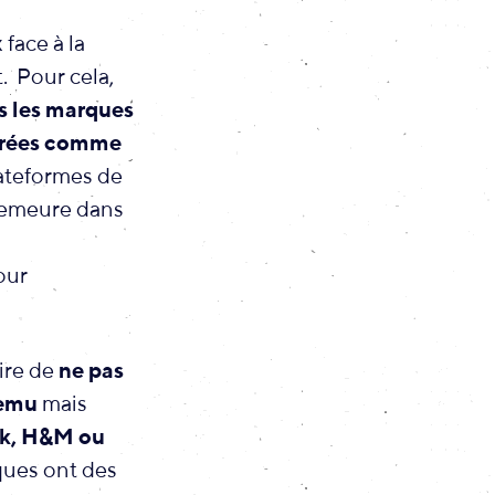
face à la
t. Pour cela,
s les marques
dérées comme
lateformes de
demeure dans
our
ire de
ne pas
Temu
mais
rk, H&M ou
ques ont des