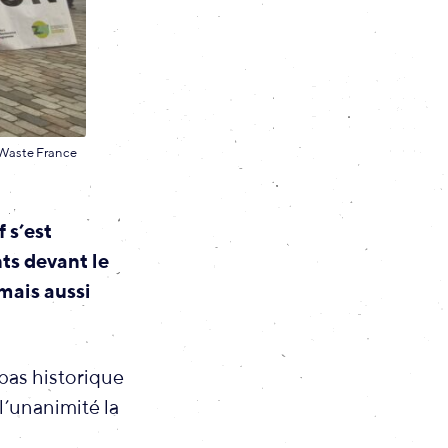
o Waste France
 s’est
ts devant le
 mais aussi
 pas historique
l’unanimité la