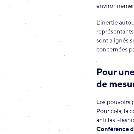
environnementa
L’inertie auto
représentants 
sont alignés s
concernées par
Pour une
de mesur
Les pouvoirs p
Pour cela, la c
anti fast-fash
Conférence de