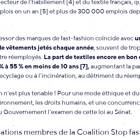
secteur de l’habillement [4] et du textile français, q
lois en un an [5] et plus de 300 000 emplois dep
l’essor des marques de fast-fashion coïncide avec
u
de vêtements jetés chaque année
, souvent de tro
être réemployés.
La part de textiles encore en bon é
% à 55 % en moins de 10 ans [7],
augmentant la par
ecyclage ou à l’incinération, au détriment du réempl
n n’est plus tenable ! Pour une mode éthique et du
vironnement, les droits humains, et une concurrenc
Gouvernement l’examen de cette loi au Sénat.
ations membres de la Coalition Stop fas