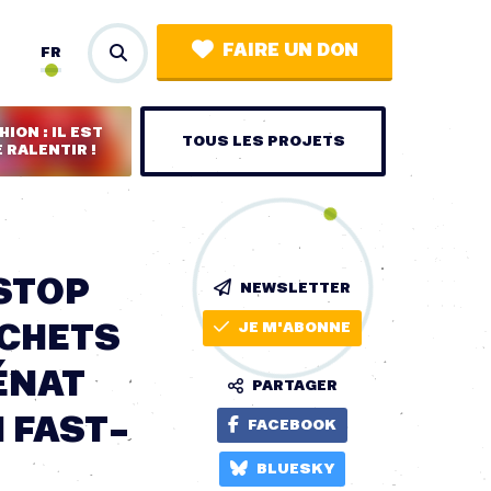
FAIRE UN DON
FR
ION : IL EST
TOUS LES PROJETS
 RALENTIR !
 STOP
NEWSLETTER
ÉCHETS
JE M'ABONNE
ÉNAT
PARTAGER
I FAST-
FACEBOOK
BLUESKY