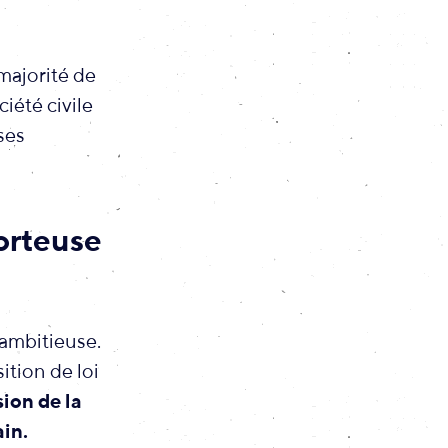
 majorité de
ciété civile
ses
orteuse
 ambitieuse.
ition de loi
sion de la
ain.