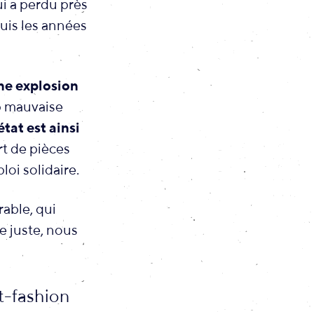
ui a perdu près
uis les années
ne explosion
p mauvaise
tat est ainsi
t de pièces
oi solidaire.
rable, qui
e juste, nous
t-fashion