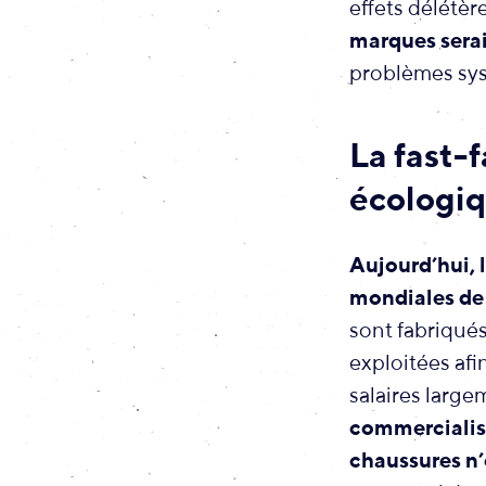
effets délétèr
marques serai
problèmes syst
La fast-
écologi
Aujourd’hui, 
mondiales de g
sont fabriqués
exploitées af
salaires large
commercialis
chaussures n’o