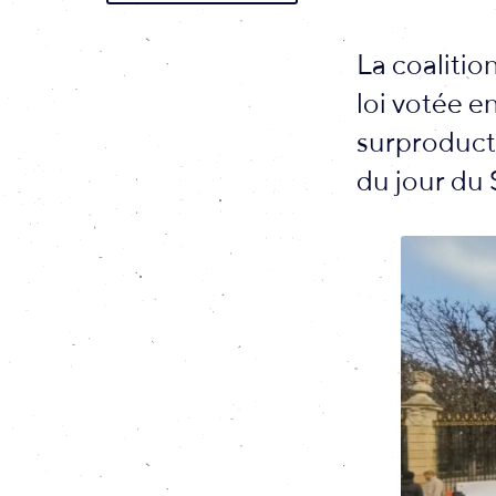
La coalitio
loi votée e
surproducti
du jour du 