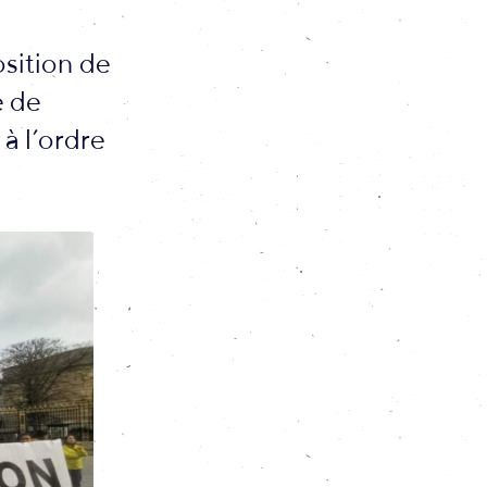
osition de
e de
à l’ordre