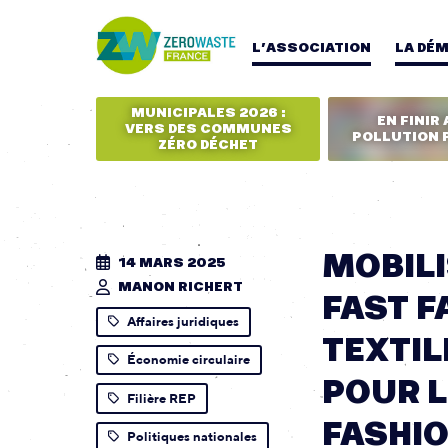
L’ASSOCIATION
LA DÉ
MUNICIPALES 2026 :
EN FINIR 
VERS DES COMMUNES
POLLUTION 
ZÉRO DÉCHET
MOBILI
14 MARS 2025
MANON RICHERT
FAST F
Affaires juridiques
TEXTIL
Économie circulaire
POUR L
Filière REP
FASHI
Politiques nationales