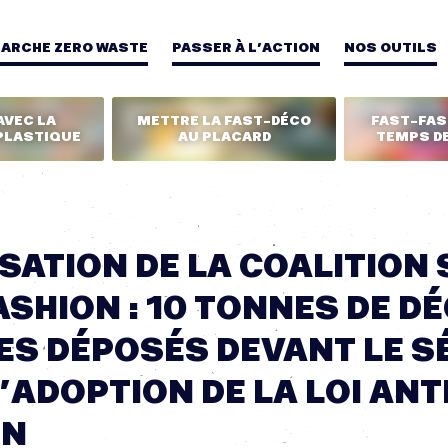
MARCHE ZERO WASTE
PASSER À L’ACTION
NOS OUTILS
AVEC LA
METTRE LA FAST-DÉCO
FAST-FASH
PLASTIQUE
AU PLACARD
TEMPS DE
SATION DE LA COALITION
ASHION : 10 TONNES DE D
ES DÉPOSÉS DEVANT LE S
’ADOPTION DE LA LOI ANT
ON