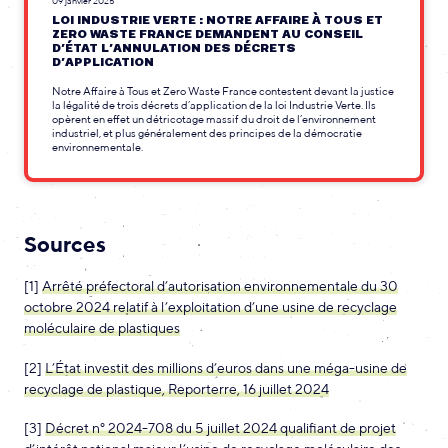
09 janvier 2025
LOI INDUSTRIE VERTE : NOTRE AFFAIRE À TOUS ET
ZERO WASTE FRANCE DEMANDENT AU CONSEIL
D’ÉTAT L’ANNULATION DES DÉCRETS
D’APPLICATION
Notre Affaire à Tous et Zero Waste France contestent devant la justice
la légalité de trois décrets d’application de la loi Industrie Verte. Ils
opèrent en effet un détricotage massif du droit de l’environnement
industriel, et plus généralement des principes de la démocratie
environnementale.
Sources
[1]
Arrêté préfectoral d’autorisation environnementale du 30
octobre 2024 relatif à l’exploitation d’une usine de recyclage
moléculaire de plastiques
[2]
L’État investit des millions d’euros dans une méga-usine de
recyclage de plastique, Reporterre, 16 juillet 2024
[3]
Décret n° 2024-708 du 5 juillet 2024 qualifiant de projet