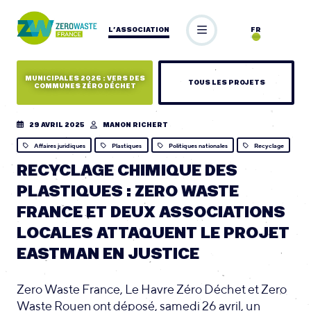
L’ASSOCIATION
FR
MUNICIPALES 2026 : VERS DES
TOUS LES PROJETS
COMMUNES ZÉRO DÉCHET
29 AVRIL 2025
MANON RICHERT
Affaires juridiques
Plastiques
Politiques nationales
Recyclage
RECYCLAGE CHIMIQUE DES
PLASTIQUES : ZERO WASTE
FRANCE ET DEUX ASSOCIATIONS
LOCALES ATTAQUENT LE PROJET
EASTMAN EN JUSTICE
Zero Waste France, Le Havre Zéro Déchet et Zero
Waste Rouen ont déposé, samedi 26 avril, un