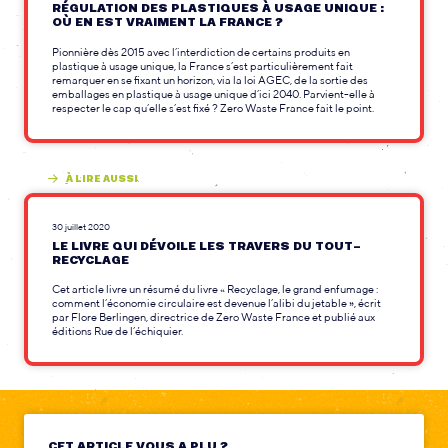
RÉGULATION DES PLASTIQUES À USAGE UNIQUE :
OÙ EN EST VRAIMENT LA FRANCE ?
Pionnière dès 2015 avec l’interdiction de certains produits en
plastique à usage unique, la France s’est particulièrement fait
remarquer en se fixant un horizon, via la loi AGEC, de la sortie des
emballages en plastique à usage unique d’ici 2040. Parvient-elle à
respecter le cap qu’elle s’est fixé ? Zero Waste France fait le point.
À LIRE AUSSI
30 juillet 2020
LE LIVRE QUI DÉVOILE LES TRAVERS DU TOUT-
RECYCLAGE
Cet article livre un résumé du livre « Recyclage, le grand enfumage :
comment l’économie circulaire est devenue l’alibi du jetable », écrit
par Flore Berlingen, directrice de Zero Waste France et publié aux
éditions Rue de l’échiquier.
CET ARTICLE VOUS A PLU ?