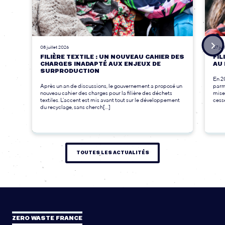
08 juillet 2026
07 jui
FILIÈRE TEXTILE : UN NOUVEAU CAHIER DES
FIL
CHARGES INADAPTÉ AUX ENJEUX DE
AU 
SURPRODUCTION
En 2
Après un an de discussions, le gouvernement a proposé un
parmi
nouveau cahier des charges pour la filière des déchets
mise
textiles. L’accent est mis avant tout sur le développement
cesse
du recyclage, sans cherch[...]
TOUTES LES ACTUALITÉS
ZERO WASTE FRANCE