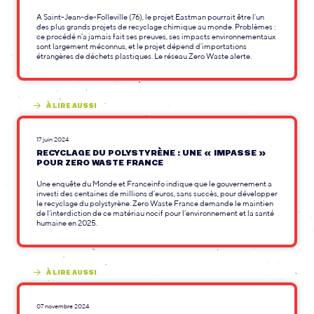
A Saint-Jean-de-Folleville (76), le projet Eastman pourrait être l’un
des plus grands projets de recyclage chimique au monde. Problèmes :
ce procédé n’a jamais fait ses preuves, ses impacts environnementaux
sont largement méconnus, et le projet dépend d’importations
étrangères de déchets plastiques. Le réseau Zero Waste alerte.
À LIRE AUSSI
17 juin 2024
RECYCLAGE DU POLYSTYRÈNE : UNE « IMPASSE »
POUR ZERO WASTE FRANCE
Une enquête du Monde et Franceinfo indique que le gouvernement a
investi des centaines de millions d’euros, sans succès, pour développer
le recyclage du polystyrène. Zero Waste France demande le maintien
de l’interdiction de ce matériau nocif pour l’environnement et la santé
humaine en 2025.
À LIRE AUSSI
07 novembre 2024