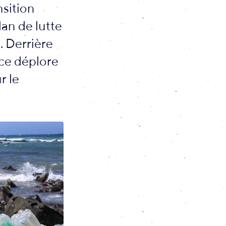
nsition
an de lutte
. Derrière
nce déplore
r le