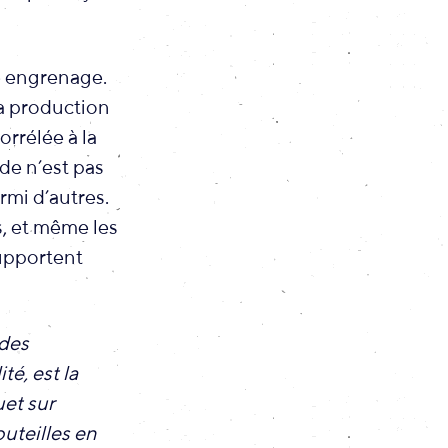
le engrenage.
la production
orrélée à la
de n’est pas
rmi d’autres.
, et même les
supportent
 des
té, est la
uet sur
outeilles en