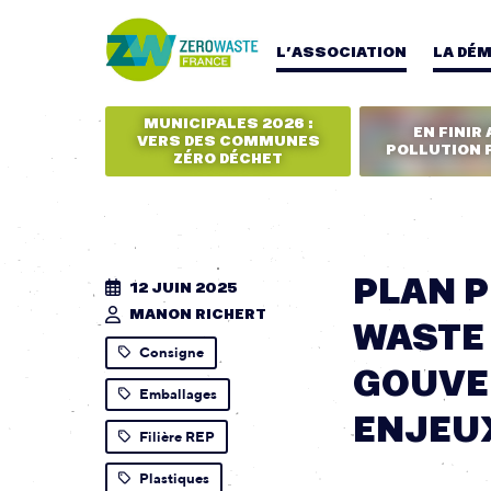
L’ASSOCIATION
LA DÉ
MUNICIPALES 2026 :
EN FINIR 
VERS DES COMMUNES
POLLUTION 
ZÉRO DÉCHET
PLAN P
12 JUIN 2025
MANON RICHERT
WASTE
Consigne
GOUVE
Emballages
ENJEU
Filière REP
Plastiques