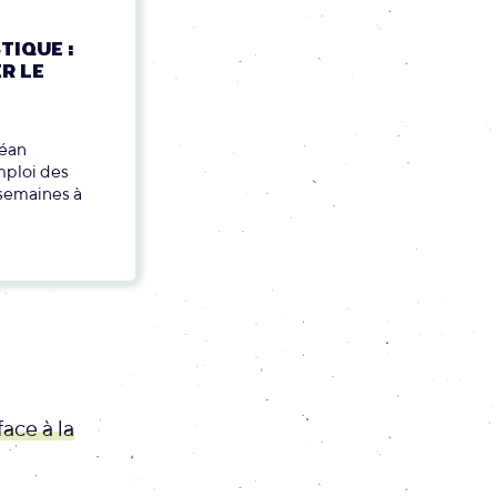
TIQUE :
R LE
céan
mploi des
 semaines à
ace à la