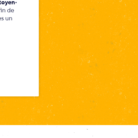
toyen‧
fin de
es un