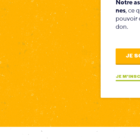
Notre as
nes
, ce 
pouvoir c
don.
JE S
JE M'INS