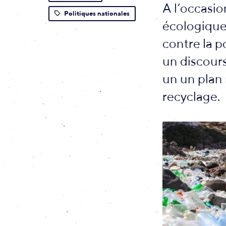
A l’occasio
Politiques nationales
écologique
contre la p
un discour
un un plan 
recyclage.