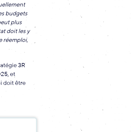
tuellement
res budgets
peut plus
at doit les y
e réemploi,
tratégie 3R
25, et
i doit être