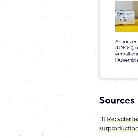
Annoncée 
(UNOC), un
emballages
l’Assemblé
Sources
[1]
Recycler le
surproduction