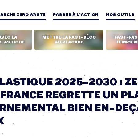
MARCHE ZERO WASTE
PASSER À L’ACTION
NOS OUTILS
AVEC LA
METTRE LA FAST-DÉCO
FAST-FASH
PLASTIQUE
AU PLACARD
TEMPS DE
LASTIQUE 2025-2030 : Z
 FRANCE REGRETTE UN PL
RNEMENTAL BIEN EN-DEÇ
X