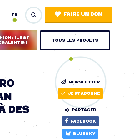
FAIRE UN DON
FR
ION : IL EST
TOUS LES PROJETS
 RALENTIR !
ERO
NEWSLETTER
AN
JE M'ABONNE
À DES
PARTAGER
FACEBOOK
BLUESKY