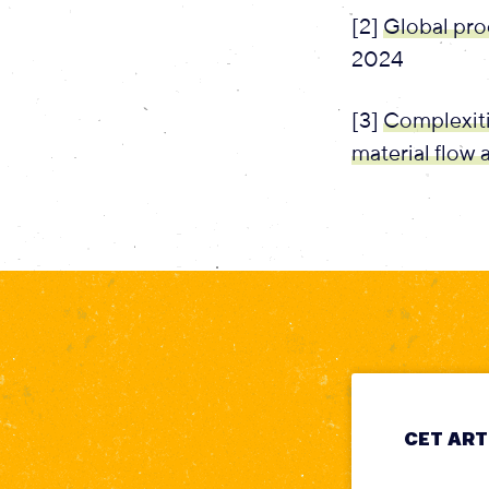
[2]
Global prod
2024
[3]
Complexitie
material flow
CET ART