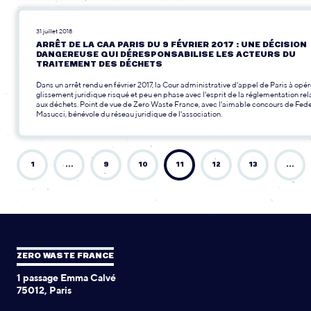
31 juillet 2018
ARRÊT DE LA CAA PARIS DU 9 FÉVRIER 2017 : UNE DÉCISION
DANGEREUSE QUI DÉRESPONSABILISE LES ACTEURS DU
TRAITEMENT DES DÉCHETS
Dans un arrêt rendu en février 2017, la Cour administrative d'appel de Paris à opér
glissement juridique risqué et peu en phase avec l'esprit de la réglementation rel
aux déchets. Point de vue de Zero Waste France, avec l'aimable concours de Fed
Masucci, bénévole du réseau juridique de l'association.
1
…
9
10
11
12
13
…
ZERO WASTE FRANCE
1 passage Emma Calvé
75012, Paris