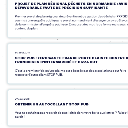
PROJET DE PLAN RÉGIONAL DÉCHETS EN NORMANDIE : AVIS
DÉFAVORABLE FAUTE DE PRÉCISION SUFFISANTE
Premier projet de plan régional de prévention et de gestion des déchets (PRPGD
soumis à une enquête publique, le projet normand vient d'essuyer un avis défavo
de la commission d'enquête publique. En cause : des motifs de forme mais aussi 
contenu du plan.
30 août 2018
STOP PUB : ZERO WASTE FRANCE PORTE PLAINTE CONTRE 
FRANCHISES D’INTERMARCHÉ ET PIZZA HUT
C'est la première fois qu'une plainte est déposée par des associations pour faire
respecter l'autocollant STOP PUB.
29 août 2018
OBTENIR UN AUTOCOLLANT STOP PUB
Vous ne souhaitez pas recevoir de publicités dans votre boîte aux lettres ? Faites-
savoir !