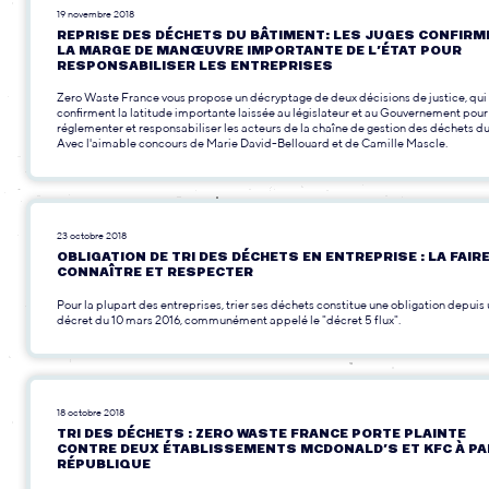
19 novembre 2018
REPRISE DES DÉCHETS DU BÂTIMENT: LES JUGES CONFIR
LA MARGE DE MANŒUVRE IMPORTANTE DE L’ÉTAT POUR
RESPONSABILISER LES ENTREPRISES
Zero Waste France vous propose un décryptage de deux décisions de justice, qui
confirment la latitude importante laissée au législateur et au Gouvernement pour
réglementer et responsabiliser les acteurs de la chaîne de gestion des déchets du
Avec l'aimable concours de Marie David-Bellouard et de Camille Mascle.
23 octobre 2018
OBLIGATION DE TRI DES DÉCHETS EN ENTREPRISE : LA FAIR
CONNAÎTRE ET RESPECTER
Pour la plupart des entreprises, trier ses déchets constitue une obligation depuis
décret du 10 mars 2016, communément appelé le "décret 5 flux".
18 octobre 2018
TRI DES DÉCHETS : ZERO WASTE FRANCE PORTE PLAINTE
CONTRE DEUX ÉTABLISSEMENTS MCDONALD’S ET KFC À PA
RÉPUBLIQUE