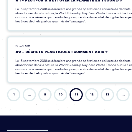
#1 – PEUT-ON « NETTOYER LA PLANÈTE EN 1 JOUR » ?
Le 15 septembre 2018 se déroulera une grande opération de collecte de déchets
abandonnés dans la nature, le World CleanUp Day. Zero Waste France publie à c
occasion une série de quatre articles, pour prendre du recul et décrypter les enje
liés à ces déchets parfois qualifiés de “sauvages”.
24 août 2018
#2 – DÉCHETS PLASTIQUES : COMMENT AGIR ?
Le 15 septembre 2018 se déroulera une grande opération de collecte de déchets
abandonnés dans la nature, le World CleanUp Day. Zero Waste France publie à c
occasion une série de quatre articles, pour prendre du recul et décrypter les enje
liés à ces déchets parfois qualifiés de “sauvages”.
1
…
9
10
11
12
13
…