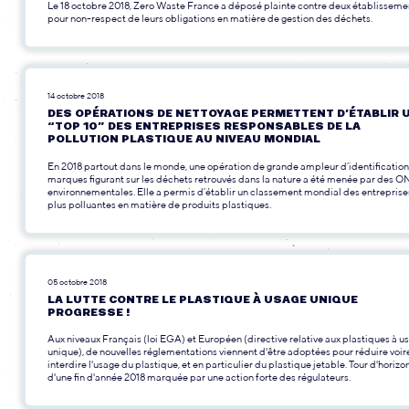
Le 18 octobre 2018, Zero Waste France a déposé plainte contre deux établisseme
pour non-respect de leurs obligations en matière de gestion des déchets.
14 octobre 2018
DES OPÉRATIONS DE NETTOYAGE PERMETTENT D’ÉTABLIR 
“TOP 10” DES ENTREPRISES RESPONSABLES DE LA
POLLUTION PLASTIQUE AU NIVEAU MONDIAL
En 2018 partout dans le monde, une opération de grande ampleur d’identification
marques figurant sur les déchets retrouvés dans la nature a été menée par des 
environnementales. Elle a permis d’établir un classement mondial des entreprise
plus polluantes en matière de produits plastiques.
05 octobre 2018
LA LUTTE CONTRE LE PLASTIQUE À USAGE UNIQUE
PROGRESSE !
Aux niveaux Français (loi EGA) et Européen (directive relative aux plastiques à u
unique), de nouvelles réglementations viennent d'être adoptées pour réduire voir
interdire l'usage du plastique, et en particulier du plastique jetable. Tour d'horizo
d'une fin d'année 2018 marquée par une action forte des régulateurs.