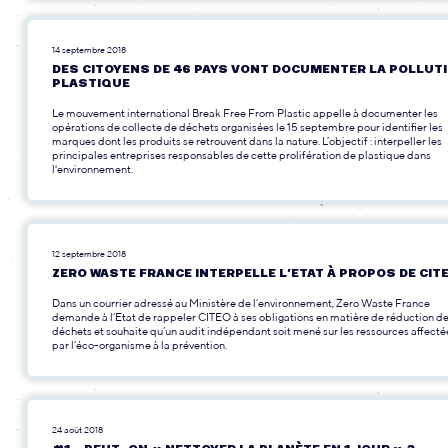
14 septembre 2018
DES CITOYENS DE 46 PAYS VONT DOCUMENTER LA POLLUT
PLASTIQUE
Le mouvement international Break Free From Plastic appelle à documenter les
opérations de collecte de déchets organisées le 15 septembre pour identifier les
marques dont les produits se retrouvent dans la nature. L’objectif : interpeller les
principales entreprises responsables de cette prolifération de plastique dans
l'environnement.
12 septembre 2018
ZERO WASTE FRANCE INTERPELLE L’ETAT À PROPOS DE CIT
Dans un courrier adressé au Ministère de l’environnement, Zero Waste France
demande à l’Etat de rappeler CITEO à ses obligations en matière de réduction d
déchets et souhaite qu’un audit indépendant soit mené sur les ressources affecté
par l’éco-organisme à la prévention.
24 août 2018