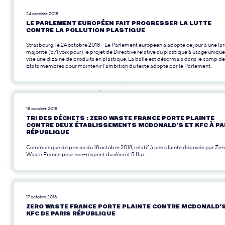
24 octobre 2018
LE PARLEMENT EUROPÉEN FAIT PROGRESSER LA LUTTE
CONTRE LA POLLUTION PLASTIQUE
Strasbourg, le 24 octobre 2018 - Le Parlement européen a adopté ce jour à une la
majorité (571 voix pour) le projet de Directive relative au plastique à usage unique
vise une dizaine de produits en plastique. La balle est désormais dans le camp d
Etats membres pour maintenir l’ambition du texte adopté par le Parlement.
18 octobre 2018
TRI DES DÉCHETS : ZERO WASTE FRANCE PORTE PLAINTE
CONTRE DEUX ÉTABLISSEMENTS MCDONALD’S ET KFC À PA
RÉPUBLIQUE
Communiqué de presse du 18 octobre 2018, relatif à une plainte déposée par Zer
Waste France pour non-respect du décret 5 flux.
17 octobre 2018
ZERO WASTE FRANCE PORTE PLAINTE CONTRE MCDONALD’S
KFC DE PARIS RÉPUBLIQUE