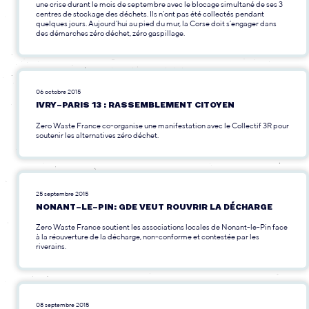
une crise durant le mois de septembre avec le blocage simultané de ses 3
centres de stockage des déchets. Ils n’ont pas été collectés pendant
quelques jours. Aujourd’hui au pied du mur, la Corse doit s’engager dans
des démarches zéro déchet, zéro gaspillage.
06 octobre 2015
IVRY-PARIS 13 : RASSEMBLEMENT CITOYEN
Zero Waste France co-organise une manifestation avec le Collectif 3R pour
soutenir les alternatives zéro déchet.
25 septembre 2015
NONANT-LE-PIN: GDE VEUT ROUVRIR LA DÉCHARGE
Zero Waste France soutient les associations locales de Nonant-le-Pin face
à la réouverture de la décharge, non-conforme et contestée par les
riverains.
08 septembre 2015