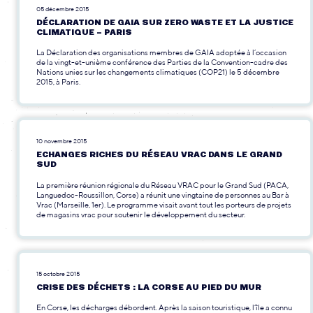
05 décembre 2015
DÉCLARATION DE GAIA SUR ZERO WASTE ET LA JUSTICE
CLIMATIQUE – PARIS
La Déclaration des organisations membres de GAIA adoptée à l’occasion
de la vingt-et-unième conférence des Parties de la Convention-cadre des
Nations unies sur les changements climatiques (COP21) le 5 décembre
2015, à Paris.
10 novembre 2015
ECHANGES RICHES DU RÉSEAU VRAC DANS LE GRAND
SUD
La première réunion régionale du Réseau VRAC pour le Grand Sud (PACA,
Languedoc-Roussillon, Corse) a réunit une vingtaine de personnes au Bar à
Vrac (Marseille, 1er). Le programme visait avant tout les porteurs de projets
de magasins vrac pour soutenir le développement du secteur.
15 octobre 2015
CRISE DES DÉCHETS : LA CORSE AU PIED DU MUR
En Corse, les décharges débordent. Après la saison touristique, l’île a connu