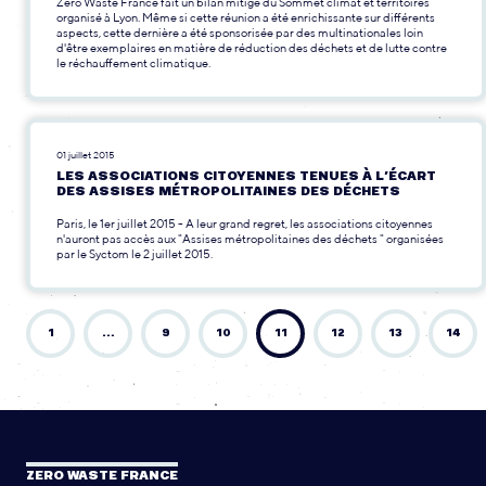
Zero Waste France fait un bilan mitigé du Sommet climat et territoires
organisé à Lyon. Même si cette réunion a été enrichissante sur différents
aspects, cette dernière a été sponsorisée par des multinationales loin
d'être exemplaires en matière de réduction des déchets et de lutte contre
le réchauffement climatique.
01 juillet 2015
LES ASSOCIATIONS CITOYENNES TENUES À L’ÉCART
DES ASSISES MÉTROPOLITAINES DES DÉCHETS
Paris, le 1er juillet 2015 - A leur grand regret, les associations citoyennes
n'auront pas accès aux "Assises métropolitaines des déchets " organisées
par le Syctom le 2 juillet 2015.
1
…
9
10
11
12
13
14
ZERO WASTE FRANCE