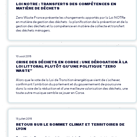
LOI NOTRE : TRANSFERTS DES COMPÉTENCES EN
MATIÈRE DE DÉCHETS
Zero Waste France présente les changements apportés par la Loi NOTRe
en matière de gestion des déchets : la planification de la prévention et de la
gestion des déchets et la compétence en matière de collecte et transfert
des déchets ménagers.
10 août 2015
CRISE DES DÉCHETS EN CORSE : UNE DÉROGATION À LA
LOI LITTORAL PLUTÔT QU’UNE POLITIQUE “ZERO
WASTE”
Alors que le vote de la Loi de Transition énergétique vient de s’achever,
confirmant l’ambition du parlement et du gouvernement de poursuivre
dans la voie de la réduction et d’une meilleure valorisation des déchets, une
toute autre musique semble se jouer en Corse.
13 juillet 2015
RETOUR SUR LE SOMMET CLIMAT ET TERRITOIRES DE
LYON