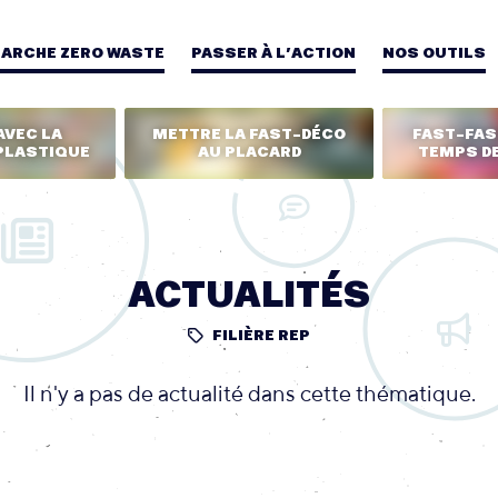
MARCHE ZERO WASTE
PASSER À L’ACTION
NOS OUTILS
AVEC LA
METTRE LA FAST-DÉCO
FAST-FASH
PLASTIQUE
AU PLACARD
TEMPS DE
ACTUALITÉS
FILIÈRE REP
Il n'y a pas de actualité dans cette thématique.