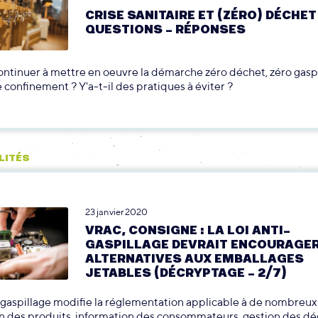
CRISE SANITAIRE ET (ZÉRO) DÉCHET 
QUESTIONS – RÉPONSES
ntinuer à mettre en oeuvre la démarche zéro déchet, zéro gasp
 confinement ? Y'a-t-il des pratiques à éviter ?
LITÉS
23 janvier 2020
VRAC, CONSIGNE : LA LOI ANTI-
GASPILLAGE DEVRAIT ENCOURAGER
ALTERNATIVES AUX EMBALLAGES
JETABLES (DÉCRYPTAGE – 2/7)
i-gaspillage modifie la réglementation applicable à de nombreux 
 des produits, information des consommateurs, gestion des déc