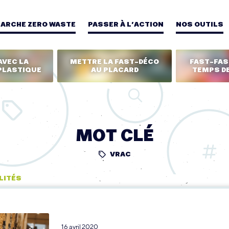
MARCHE ZERO WASTE
PASSER À L’ACTION
NOS OUTILS
AVEC LA
METTRE LA FAST-DÉCO
FAST-FASH
PLASTIQUE
AU PLACARD
TEMPS DE
MOT CLÉ
VRAC
LITÉS
16 avril 2020