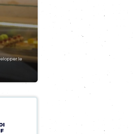
velopper le
OI
IF