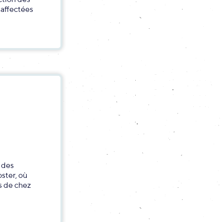
 affectées
 des
ster, où
s de chez