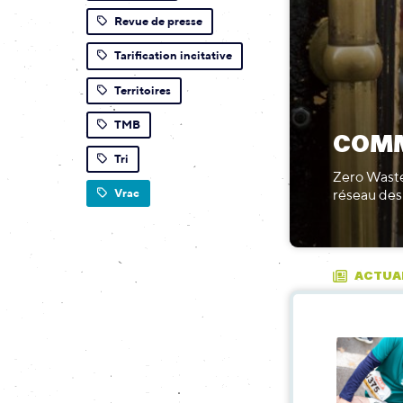
Revue de presse
Tarification incitative
Territoires
TMB
COMM
Tri
Zero Waste
réseau des
Vrac
ACTUA