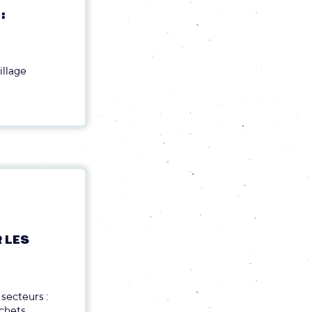
:
illage
 LES
secteurs :
hets...