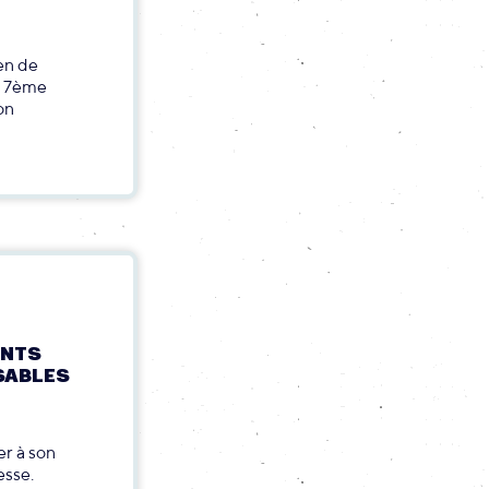
en de
te 7ème
on
ENTS
SABLES
r à son
esse.