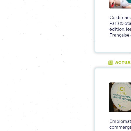
Ce dimanc
Paris® éta
édition, le
Française 
ACTUA
Emblémati
commerçant