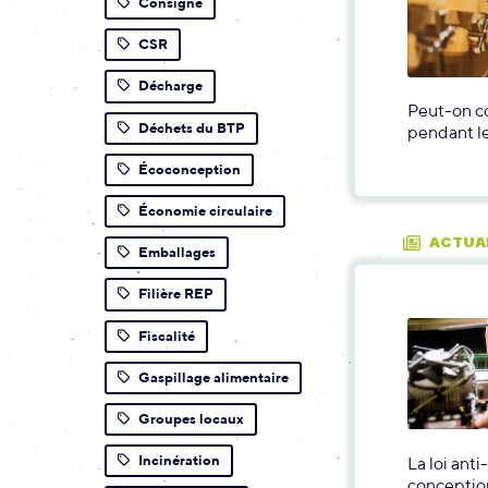
Consigne
CSR
Décharge
Peut-on co
Déchets du BTP
pendant le
Écoconception
Économie circulaire
ACTUA
Emballages
Filière REP
Fiscalité
Gaspillage alimentaire
Groupes locaux
Incinération
La loi ant
conception