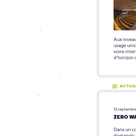
Aux niveau
usage uniq
voire inter
d'horizon 
ACTUA
12 septembr
ZERO WA
Dans un co
demande à 