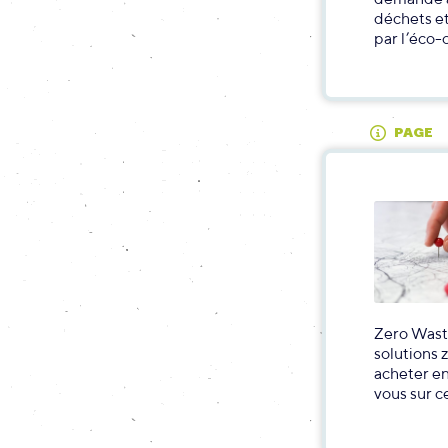
déchets et
par l’éco-
PAGE
Zero Wast
solutions 
acheter en
vous sur c