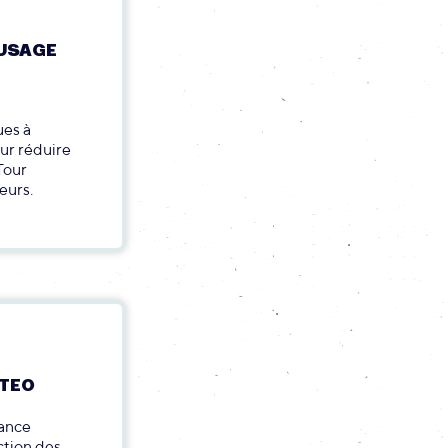
 USAGE
ues à
ur réduire
 Tour
eurs.
ITEO
rance
ction des