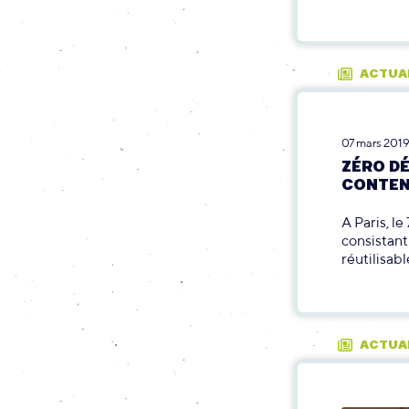
ACTUA
07 mars 201
ZÉRO DÉ
CONTEN
A Paris, l
consistan
réutilisab
ACTUA