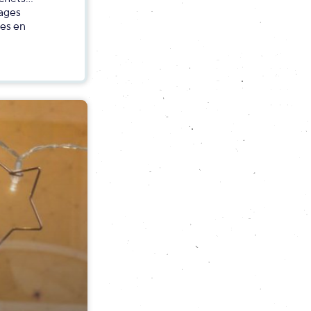
lages
ves en