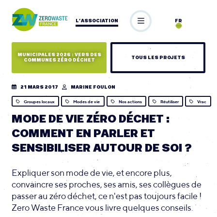
L’ASSOCIATION
FR
MUNICIPALES 2026 : VERS DES
TOUS LES PROJETS
COMMUNES ZÉRO DÉCHET
21 MARS 2017
MARINE FOULON
Groupes locaux
Modes de vie
Nos actions
Réutiliser
Vrac
MODE DE VIE ZÉRO DÉCHET :
COMMENT EN PARLER ET
SENSIBILISER AUTOUR DE SOI ?
Expliquer son mode de vie, et encore plus,
convaincre ses proches, ses amis, ses collègues de
passer au zéro déchet, ce n'est pas toujours facile !
Zero Waste France vous livre quelques conseils.