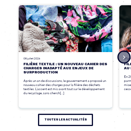
08 juillet 2026
07 jui
FILIÈRE TEXTILE : UN NOUVEAU CAHIER DES
FIL
CHARGES INADAPTÉ AUX ENJEUX DE
AU 
SURPRODUCTION
En 2
Après un an de discussions, le gouvernement a proposé un
parmi
nouveau cahier des charges pour la filière des déchets
mise
textiles. L’accent est mis avant tout sur le développement
cesse
du recyclage, sans cherch[...]
TOUTES LES ACTUALITÉS