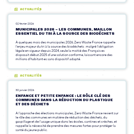
ACTUALITÉS
02 février 2026
MUNICIPALES 2026 – LES COMMUNES, MAILLON
ESSENTIEL DU TRI À LA SOURCE DES BIODÉCHETS
À quelques mois des municipales 2026, Zero Waste France rappelle
l’enjeu majeur du tri à la source des biodéchets : malgré l’obligation
légale en vigueur depuis 2024, seule la moitié des Français·es
disposait début 2025 d’une solution conforme, laissant encore des
millions d’habitant·es sans dispositif adapté.
ACTUALITÉS
30 janvier 2026
ENFANCE ET PETITE ENFANCE : LE RÔLE CLÉ DES
COMMUNES DANS LA RÉDUCTION DU PLASTIQUE
ET DES DÉCHETS
A l’approche des élections municipales, Zero Waste France revient sur
le rôle des communes en matière de réduction des déchets, du
gaspillage et de l’usage unique dans les écoles, cantines et crèches, et
rappelle la nécessité de prendre des mesures fortes pour protéger la
santé du jeune public.