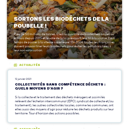
SORTONS LES BIODÉCHETS DE LA
POUBELLE !
Près de 50 millions de tonnes. C’est la quantité de biodéchets brûlés ou
enfouis depuis 2015 et le vote de la loi prévoyant leur tri à la source. Il est
temps de passer à la vitesse supérieure ! En 2024, tou·tes les Français·es
doivent pouvoir trier leurs biodéchets pour éviter les pollutions liées à
leur non valorisation.
ACTUALITÉS
12 janvier 2021
COLLECTIVITÉS SANS COMPÉTENCE DÉCHETS :
QUELS MOYENS D’AGIR ?
Si la collecte et le traitement des déchets ménagers et assimilés
relèvent de l’échelon intercommunal (EPCI, syndicat de collecte et/ou
traitement), les autres collectivités locales, comme les communes, ont
elles aussi des moyens d’agir pour réduire les déchets produits sur leur
territoire. Tour d’horizon des actions possibles.