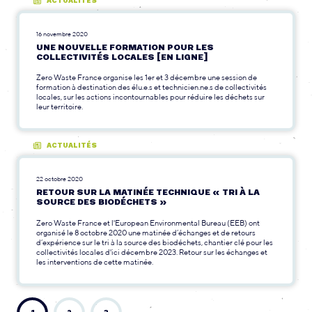
ACTUALITÉS
16 novembre 2020
UNE NOUVELLE FORMATION POUR LES
COLLECTIVITÉS LOCALES [EN LIGNE]
Zero Waste France organise les 1er et 3 décembre une session de
formation à destination des élu.e.s et technicien.ne.s de collectivités
locales, sur les actions incontournables pour réduire les déchets sur
leur territoire.
ACTUALITÉS
22 octobre 2020
RETOUR SUR LA MATINÉE TECHNIQUE « TRI À LA
SOURCE DES BIODÉCHETS »
Zero Waste France et l'European Environmental Bureau (EEB) ont
organisé le 8 octobre 2020 une matinée d’échanges et de retours
d’expérience sur le tri à la source des biodéchets, chantier clé pour les
collectivités locales d'ici décembre 2023. Retour sur les échanges et
les interventions de cette matinée.