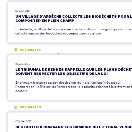
29 août 2017
UN VILLAGE D’ARDÈCHE COLLECTE LES BIODÉCHETS POUR 
COMPOSTER EN PLEIN CHAMP
En Ardèche, le village de Lagorce expérimente un dispositif original qui combine
collecte séparée des biodéchets et compostage de surface.
ACTUALITÉS
31 juillet 2017
LE TRIBUNAL DE RENNES RAPPELLE QUE LES PLANS DÉCHE
DOIVENT RESPECTER LES OBJECTIFS DE LA LOI
En annulant le plan de gestion des déchets du Morbihan jugé "très axé sur
l'incinération", le Tribunal de Rennes rappelle la priorité à donner à la prévention 
déchets.
ACTUALITÉS
03 juillet 2017
DES BOITES À DON DANS LES CAMPING DU LITTORAL VEND