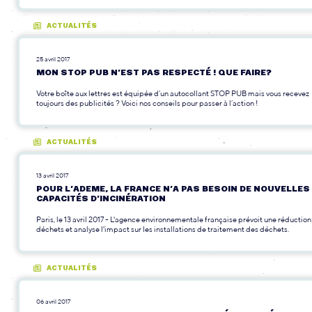
ACTUALITÉS
25 avril 2017
MON STOP PUB N’EST PAS RESPECTÉ ! QUE FAIRE?
Votre boîte aux lettres est équipée d’un autocollant STOP PUB mais vous recevez
toujours des publicités ? Voici nos conseils pour passer à l’action !
ACTUALITÉS
13 avril 2017
POUR L’ADEME, LA FRANCE N’A PAS BESOIN DE NOUVELLES
CAPACITÉS D’INCINÉRATION
Paris, le 13 avril 2017 - L'agence environnementale française prévoit une réduction
déchets et analyse l'impact sur les installations de traitement des déchets.
ACTUALITÉS
06 avril 2017