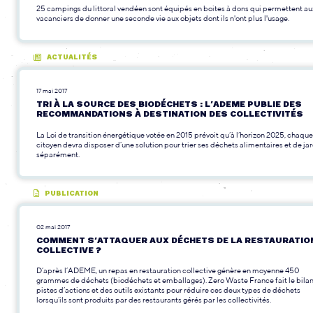
25 campings du littoral vendéen sont équipés en boites à dons qui permettent au
vacanciers de donner une seconde vie aux objets dont ils n'ont plus l'usage.
ACTUALITÉS
17 mai 2017
TRI À LA SOURCE DES BIODÉCHETS : L’ADEME PUBLIE DES
RECOMMANDATIONS À DESTINATION DES COLLECTIVITÉS
La Loi de transition énergétique votée en 2015 prévoit qu’à l’horizon 2025, chaque
citoyen devra disposer d’une solution pour trier ses déchets alimentaires et de ja
séparément.
PUBLICATION
02 mai 2017
COMMENT S’ATTAQUER AUX DÉCHETS DE LA RESTAURATIO
COLLECTIVE ?
D’après l’ADEME, un repas en restauration collective génère en moyenne 450
grammes de déchets (biodéchets et emballages). Zero Waste France fait le bila
pistes d’actions et des outils existants pour réduire ces deux types de déchets
lorsqu’ils sont produits par des restaurants gérés par les collectivités.