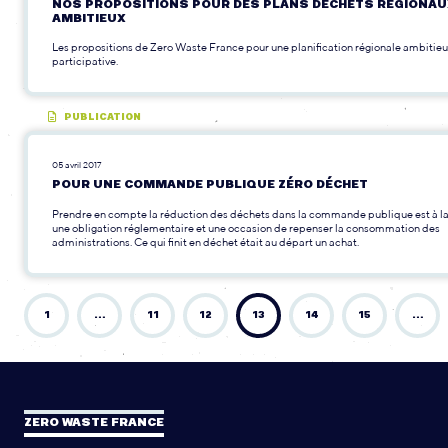
NOS PROPOSITIONS POUR DES PLANS DÉCHETS RÉGIONAU
AMBITIEUX
Les propositions de Zero Waste France pour une planification régionale ambitieu
participative.
PUBLICATION
05 avril 2017
POUR UNE COMMANDE PUBLIQUE ZÉRO DÉCHET
Prendre en compte la réduction des déchets dans la commande publique est à la
une obligation réglementaire et une occasion de repenser la consommation des
administrations. Ce qui finit en déchet était au départ un achat.
1
…
11
12
13
14
15
…
ZERO WASTE FRANCE