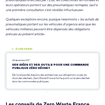
pneumatiques effectués par l’État, les collectivités territoriales et
leurs opérateurs portent sur des pneumatiques rechapés, sauf si
une première consultation s’est révélée infructueuse
« .
Quelques exceptions encore, puisque néanmoins «
les achats de
pneumatiques portant sur les véhicules d’urgence ainsi que les
véhicules militaires peuvent être dispensés des obligations
prévues au présent article
« .
À LIRE AUSSI
08 décembre 2017
DES IDÉES ET DES OUTILS POUR UNE COMMANDE
PUBLIQUE ZÉRO DÉCHET
De l’analyse des besoins des entreprises aux obligations issues du
droit des déchets, Zero Waste France fait le point sur le zéro déchet
dans les commandes publiques.
Les conseils de Zero Waste France