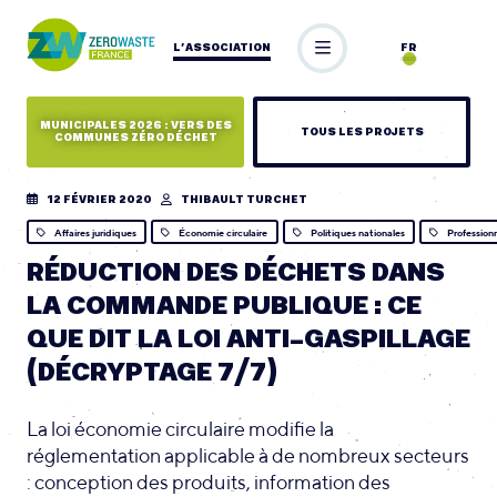
L’ASSOCIATION
FR
MUNICIPALES 2026 : VERS DES
TOUS LES PROJETS
COMMUNES ZÉRO DÉCHET
12 FÉVRIER 2020
THIBAULT TURCHET
Affaires juridiques
Économie circulaire
Politiques nationales
Profession
RÉDUCTION DES DÉCHETS DANS
LA COMMANDE PUBLIQUE : CE
QUE DIT LA LOI ANTI-GASPILLAGE
(DÉCRYPTAGE 7/7)
La loi économie circulaire modifie la
réglementation applicable à de nombreux secteurs
: conception des produits, information des