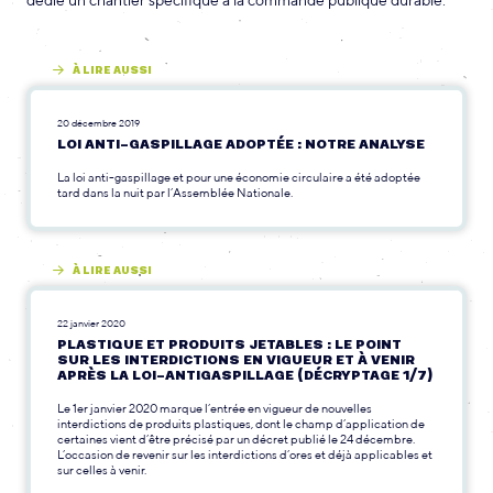
dédie un chantier spécifique à la commande publique durable.
À LIRE AUSSI
20 décembre 2019
LOI ANTI-GASPILLAGE ADOPTÉE : NOTRE ANALYSE
La loi anti-gaspillage et pour une économie circulaire a été adoptée
tard dans la nuit par l’Assemblée Nationale.
À LIRE AUSSI
22 janvier 2020
PLASTIQUE ET PRODUITS JETABLES : LE POINT
SUR LES INTERDICTIONS EN VIGUEUR ET À VENIR
APRÈS LA LOI-ANTIGASPILLAGE (DÉCRYPTAGE 1/7)
Le 1er janvier 2020 marque l’entrée en vigueur de nouvelles
interdictions de produits plastiques, dont le champ d’application de
certaines vient d’être précisé par un décret publié le 24 décembre.
L’occasion de revenir sur les interdictions d’ores et déjà applicables et
sur celles à venir.