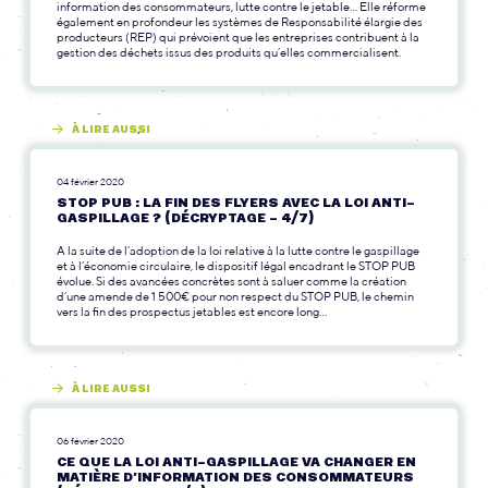
information des consommateurs, lutte contre le jetable… Elle réforme
également en profondeur les systèmes de Responsabilité élargie des
producteurs (REP) qui prévoient que les entreprises contribuent à la
gestion des déchets issus des produits qu’elles commercialisent.
À LIRE AUSSI
04 février 2020
STOP PUB : LA FIN DES FLYERS AVEC LA LOI ANTI-
GASPILLAGE ? (DÉCRYPTAGE – 4/7)
A la suite de l’adoption de la loi relative à la lutte contre le gaspillage
et à l’économie circulaire, le dispositif légal encadrant le STOP PUB
évolue. Si des avancées concrètes sont à saluer comme la création
d’une amende de 1 500€ pour non respect du STOP PUB, le chemin
vers la fin des prospectus jetables est encore long…
À LIRE AUSSI
06 février 2020
CE QUE LA LOI ANTI-GASPILLAGE VA CHANGER EN
MATIÈRE D’INFORMATION DES CONSOMMATEURS