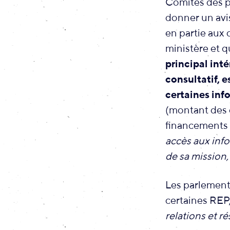
Comités des p
donner un avis
en partie aux 
ministère et q
principal inté
consultatif, 
certaines inf
(montant des c
financements au
accès aux inf
de sa mission,
Les parlement
certaines REP,
relations et r