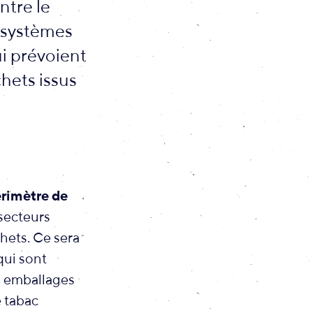
ntre le
 systèmes
i prévoient
hets issus
érimètre de
 secteurs
chets. Ce sera
qui sont
s emballages
e tabac