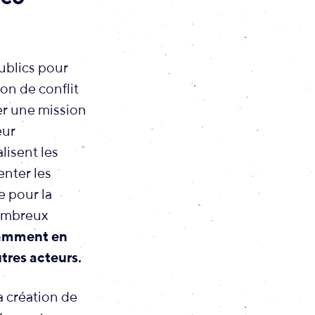
ublics pour
ion de conflit
ier une mission
eur
lisent les
enter les
e pour la
 nombreux
amment en
tres acteurs.
la création de