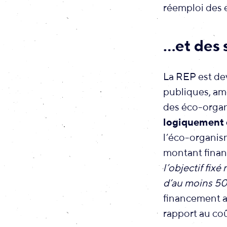
réemploi des
…et des 
La REP est dev
publiques, ame
des éco-orga
logiquement e
l’éco-organis
montant finan
l’objectif fix
d’au moins 5
financement al
rapport au co