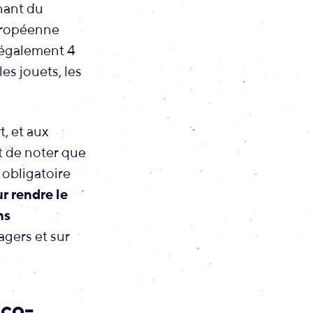
nant du
européenne
a également 4
es jouets, les
, et aux
nt de noter que
 obligatoire
r rendre le
ns
agers et sur
éco-