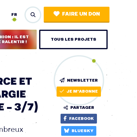
FAIRE UN DON
FR
ION : IL EST
TOUS LES PROJETS
 RALENTIR !
RCE ET
NEWSLETTER
ARGIE
JE M'ABONNE
 – 3/7)
PARTAGER
FACEBOOK
ombreux
BLUESKY