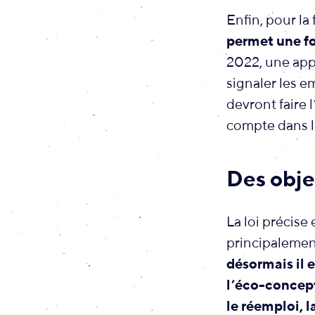
Enfin, pour la 
permet une fo
2022, une app
signaler les e
devront faire 
compte dans l
Des objec
La loi précise 
principalement
désormais il e
l’éco-concept
le réemploi, l