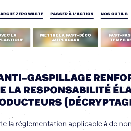
MARCHE ZERO WASTE
PASSER À L’ACTION
NOS OUTILS
AVEC LA
METTRE LA FAST-DÉCO
FAST-FASH
PLASTIQUE
AU PLACARD
TEMPS DE
 ANTI-GASPILLAGE RENFO
E LA RESPONSABILITÉ ÉL
ODUCTEURS (DÉCRYPTAGE
fie la réglementation applicable à de n