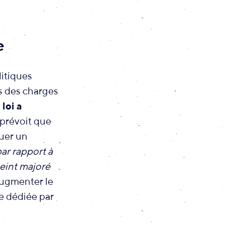
e
litiques
rs des charges
 loi a
 prévoit que
ouer un
ar rapport à
teint majoré
augmenter le
me dédiée par