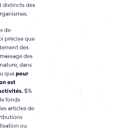
 distincts des
-organismes.
ns de
loi précise que
aitement des
ramassage des
 nature, dans
évu que
pour
ion est
ctivités.
5%
le fonds
es articles de
ributions
lisation ou