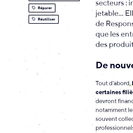
secteurs : 
Réparer
jetable… E
Réutiliser
de Responsa
que les ent
des produit
De nouve
Tout d’abord,
certaines fili
devront financ
notamment le c
souvent colle
professionnels