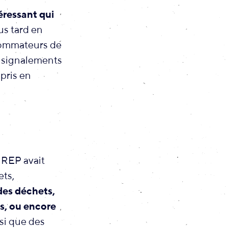
téressant qui
us tard en
sommateurs de
es signalements
 pris en
a REP avait
ets,
 des déchets,
s, ou encore
si que des