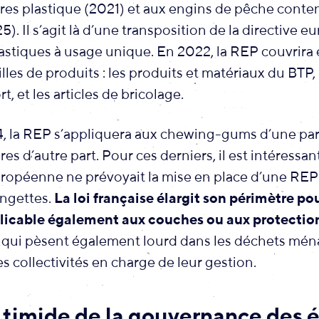
tres plastique (2021) et aux engins de pêche conte
5). Il s’agit là d’une transposition de la directive 
lastiques à usage unique. En 2022, la REP couvrir
lles de produits : les produits et matériaux du BTP, l
rt, et les articles de bricolage.
4, la REP s’appliquera aux chewing-gums d’une part
ires d’autre part. Pour ces derniers, il est intéressa
uropéenne ne prévoyait la mise en place d’une REP
ingettes.
La loi française élargit son périmètre pou
plicable également aux couches ou aux protectio
, qui pèsent également lourd dans les déchets mén
es collectivités en charge de leur gestion.
 timide de la gouvernance des 