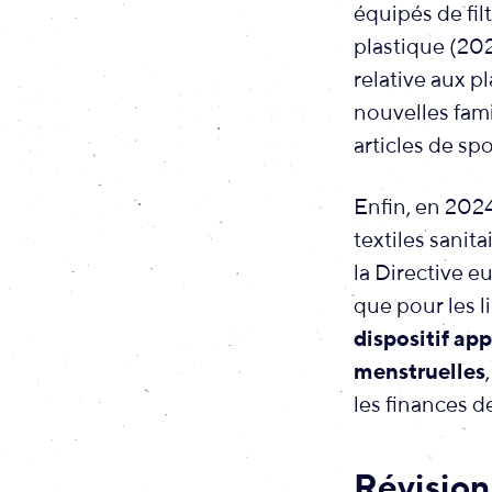
équipés de fil
plastique (202
relative aux p
nouvelles fami
articles de spo
Enfin, en 202
textiles sanita
la Directive e
que pour les l
dispositif ap
menstruelles
les finances d
Révision