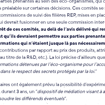
arties prenantes au sein des éco-organismes, qui 
 préalable sur certaines décisions. Ces comités se
commissions de suivi des filières REP, mises en plac
ui devrait fusionner en une seule commission inter-
rêt de ces comités, au delà de l’avis délivré qui re
est qu’ils devraient permettre aux parties prenant
ormations qui n’étaient jusque là pas nécessairem
ontributions par rapport au prix des produits, attr
 titre de la R&D, etc.). La loi précise d’ailleurs que
ormations détenues par l’éco-organisme pour l’ac
 dans le respect des secrets protégés par la loi
.”
aires ont également prévu la possibilité d’expérim
 durant 3 ans, un “
dispositif de médiation visant à 
ésoudre les différends éventuels
”.