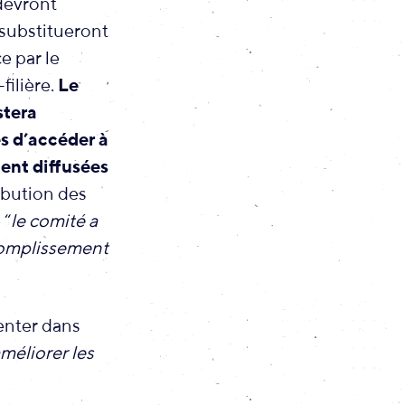
devront
 substitueront
e par le
filière.
Le
stera
es d’accéder à
ent diffusées
ibution des
 “
le comité a
complissement
enter dans
améliorer les