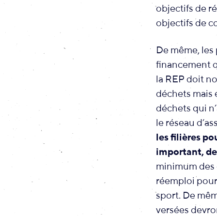
objectifs de r
objectifs de c
De même, les p
financement qu
la REP doit no
déchets mais 
déchets qui n’
le réseau d’as
les filières p
important, des
minimum des co
réemploi pour 
sport. De même
versées devro