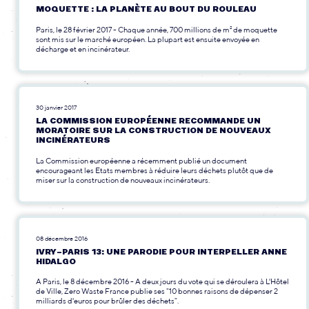
MOQUETTE : LA PLANÈTE AU BOUT DU ROULEAU
Paris, le 28 février 2017 - Chaque année, 700 millions de m² de moquette
sont mis sur le marché européen. La plupart est ensuite envoyée en
décharge et en incinérateur.
30 janvier 2017
LA COMMISSION EUROPÉENNE RECOMMANDE UN
MORATOIRE SUR LA CONSTRUCTION DE NOUVEAUX
INCINÉRATEURS
La Commission européenne a récemment publié un document
encourageant les Etats membres à réduire leurs déchets plutôt que de
miser sur la construction de nouveaux incinérateurs.
08 décembre 2016
IVRY-PARIS 13: UNE PARODIE POUR INTERPELLER ANNE
HIDALGO
A Paris, le 8 décembre 2016 - A deux jours du vote qui se déroulera à L'Hôtel
de Ville, Zero Waste France publie ses "10 bonnes raisons de dépenser 2
milliards d'euros pour brûler des déchets".