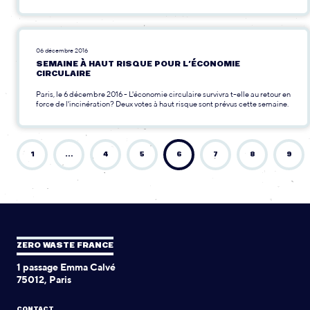
06 décembre 2016
SEMAINE À HAUT RISQUE POUR L’ÉCONOMIE
CIRCULAIRE
Paris, le 6 décembre 2016 - L'économie circulaire survivra t-elle au retour en
force de l'incinération? Deux votes à haut risque sont prévus cette semaine.
1
…
4
5
6
7
8
9
ZERO WASTE FRANCE
1 passage Emma Calvé
75012, Paris
CONTACT