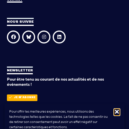
NOUS SUIVRE
NEWSLETTER
Pour être tenu au courant de nos actualités et de nos
événements !
JE M'ABONNE
Pour offrir les meilleures expériences, nous utilisons des
technologies telles que les cookies. Le fait de ne pas consentir ou
POLITIQUE DE CONFIDENTIALITÉ
de retirer son consentement peut avoir un effet négatif sur
certaines caractéristiques et fonctions.