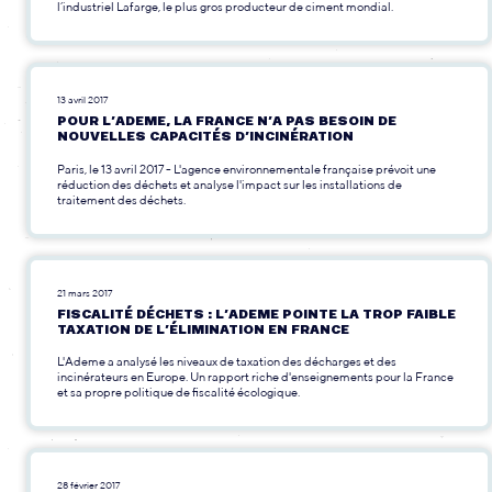
l’industriel Lafarge, le plus gros producteur de ciment mondial.
13 avril 2017
POUR L’ADEME, LA FRANCE N’A PAS BESOIN DE
NOUVELLES CAPACITÉS D’INCINÉRATION
Paris, le 13 avril 2017 - L'agence environnementale française prévoit une
réduction des déchets et analyse l'impact sur les installations de
traitement des déchets.
21 mars 2017
FISCALITÉ DÉCHETS : L’ADEME POINTE LA TROP FAIBLE
TAXATION DE L’ÉLIMINATION EN FRANCE
L'Ademe a analysé les niveaux de taxation des décharges et des
incinérateurs en Europe. Un rapport riche d'enseignements pour la France
et sa propre politique de fiscalité écologique.
28 février 2017