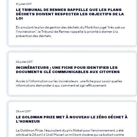
31 juillet 2017
LE TRIBUNAL DE RENNES RAPPELLE QUE LES PLANS
DÉCHETS DOIVENT RESPECTER LES OBJECTIFS DE LA
LOI
En annulant le plan de gestion des déchets du Morbihan jugé "très axé sur
l'incinération", le Tribunal de Rennes rappelle la priorité à donner à la
prévention des déchets.
04 juillet 2017
INCINÉRATEURS : UNE FICHE POUR IDENTIFIER LES
DOCUMENTS CLÉ COMMUNICABLES AUX CITOYENS
Accès à l'information sur les incinérateurs : une fiche pour savoir quelles
informations demander à qui, comment et agir efficacement.
25 avril 2017
LE GOLDMAN PRIZE MET À NOUVEAU LE ZÉRO DÉCHET À
L’HONNEUR
Le Goldman Prize, l'équivalent du prix Nobel pour l'environnement, a été
attribué le 24 avril à Uroš Macerl un militant slovène qui se battait contre