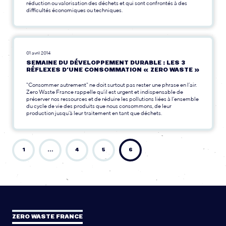
réduction ou valorisation des déchets et qui sont confrontés à des
difficultés économiques ou techniques.
01 avril 2014
SEMAINE DU DÉVELOPPEMENT DURABLE : LES 3
RÉFLEXES D’UNE CONSOMMATION « ZERO WASTE »
"Consommer autrement" ne doit surtout pas rester une phrase en l’air.
Zero Waste France rappelle qu’il est urgent et indispensable de
préserver nos ressources et de réduire les pollutions liées à l’ensemble
du cycle de vie des produits que nous consommons, de leur
production jusqu’à leur traitement en tant que déchets.
1
…
4
5
6
ZERO WASTE FRANCE