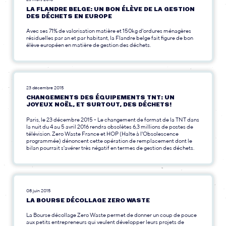
LA FLANDRE BELGE: UN BON ÉLÈVE DE LA GESTION
DES DÉCHETS EN EUROPE
Avec ses 71% de valorisation matière et 150kg d'ordures ménagères
résiduelles par an et par habitant, la Flandre belge fait figure de bon
élève européen en matière de gestion des déchets.
23 décembre 2015
CHANGEMENTS DES ÉQUIPEMENTS TNT: UN
JOYEUX NOËL, ET SURTOUT, DES DÉCHETS!
Paris, le 23 décembre 2015 - Le changement de format de la TNT dans
la nuit du 4 au 5 avril 2016 rendra obsolètes 6,3 millions de postes de
télévision. Zero Waste France et HOP (Halte à l'Obsolescence
programmée) dénoncent cette opération de remplacement dont le
bilan pourrait s'avérer très négatif en termes de gestion des déchets.
08 juin 2015
LA BOURSE DÉCOLLAGE ZERO WASTE
La Bourse décollage Zero Waste permet de donner un coup de pouce
aux petits entrepreneurs qui veulent développer leurs projets de