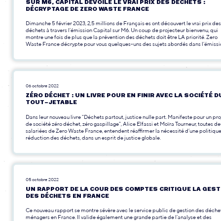
SUR M6, CAPITAL DÉVOILE LE VRAI PRIX DES DÉCHETS :
DÉCRYPTAGE DE ZERO WASTE FRANCE
Dimanche 5 février 2023, 2,5 millions de Français·es ont découvert le vrai prix des
déchets à travers l’émission Capital sur M6. Un coup de projecteur bienvenu, qui
montre une fois de plus que la prévention des déchets doit être LA priorité. Zero
Waste France décrypte pour vous quelques-uns des sujets abordés dans l’émissi
06 octobre 2022
ZÉRO DÉCHET : UN LIVRE POUR EN FINIR AVEC LA SOCIÉTÉ D
TOUT-JETABLE
Dans leur nouveau livre "Déchets partout, justice nulle part. Manifeste pour un pro
de société zéro déchet, zéro gaspillage", Alice Elfassi et Moïra Tourneur, toutes d
salariées de Zero Waste France, entendent réaffirmer la nécessité d’une politiqu
réduction des déchets, dans un esprit de justice globale.
05 octobre 2022
UN RAPPORT DE LA COUR DES COMPTES CRITIQUE LA GEST
DES DÉCHETS EN FRANCE
Ce nouveau rapport se montre sévère avec le service public de gestion des déche
ménagers en France. Il valide également une grande partie de l’analyse et des