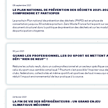
08 septembre 2021
LE PLAN NATIONAL DE PRÉVENTION DES DÉCHETS 2021-202
COMPRENDRE ET PARTICIPER
Le prochain Plan national de prévention des déchets (PNPD) est en phase de
concertation jusqu’au 30 octobre prochain. Zero Waste France fait le point sur ce
document structurel dans la politique de prévention des déchets et sur les modal
de participation citoyenne.
30 juin 2021
QUAND LES PROFESSIONNEL·LES DU SPORT SE METTENT 
DÉFI “RIEN DE NEUF” !
Réduire les achats neufs, dans un cadre professionnel et un secteur spécifique 
celui du sport vous semble compliqué ? Pourtant c’est possible ! Inspirez-vous de
clubs, fédérations, collectivités et même sportifs et sportives de haut niveau qui 
réduit l’impact environnemental de leur pratique à la source.
24 février 2021
LA FIN DE VIE DES RÉFRIGÉRATEURS : UN GRAND ENJEU
CLIMATIQUE MÉCONNU