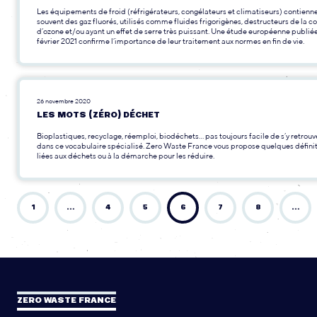
Les équipements de froid (réfrigérateurs, congélateurs et climatiseurs) contienn
souvent des gaz fluorés, utilisés comme fluides frigorigènes, destructeurs de la c
d’ozone et/ou ayant un effet de serre très puissant. Une étude européenne publiée 
février 2021 confirme l’importance de leur traitement aux normes en fin de vie.
26 novembre 2020
LES MOTS (ZÉRO) DÉCHET
Bioplastiques, recyclage, réemploi, biodéchets... pas toujours facile de s’y retrouv
dans ce vocabulaire spécialisé. Zero Waste France vous propose quelques défini
liées aux déchets ou à la démarche pour les réduire.
1
…
4
5
6
7
8
…
ZERO WASTE FRANCE