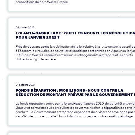
propositions de Zero Waste France.
03 janvier 2022
LOI ANTI-GASPILLAGE : QUELLES NOUVELLES RÉSOLUTIO
POUR JANVIER 2022 ?
Près de deux ans après la publication de la loi relative à la lutte contre le gaspilla
à l'économie circulaire, de nouvelles dispositions sont entrées en vigueur au 1er ja
2022. Zero Waste France revient ici sur les changements à attendre et les points
d’attention à garder en tête.
01 octobre 2021
FONDS RÉPARATION : MOBILISONS-NOUS CONTRE LA
RÉDUCTION DE MONTANT PRÉVUE PAR LE GOUVERNEMENT !
Le fonds réparation, prévu par la loi anti-gaspillage de 2020, doit bientôt entrer e
vigueur et permettre aux particuliers de payer moins cher la réparation de certai
produits. Le Gouvernement entreprend cependant de diviser son enveloppe par d
Zero Waste France appelle à la mobilisation citoyenne contre ce rétropédalage.