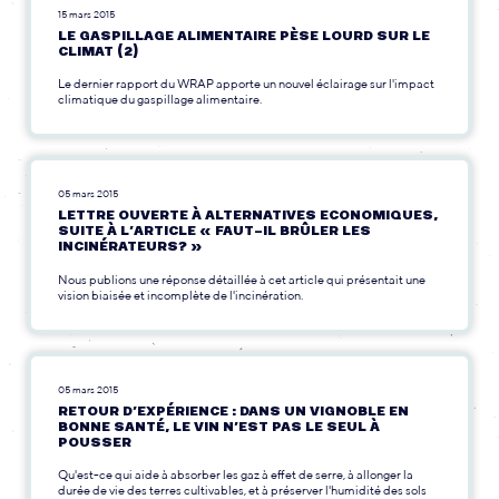
15 mars 2015
LE GASPILLAGE ALIMENTAIRE PÈSE LOURD SUR LE
CLIMAT (2)
Le dernier rapport du WRAP apporte un nouvel éclairage sur l'impact
climatique du gaspillage alimentaire.
05 mars 2015
LETTRE OUVERTE À ALTERNATIVES ECONOMIQUES,
SUITE À L’ARTICLE « FAUT-IL BRÛLER LES
INCINÉRATEURS? »
Nous publions une réponse détaillée à cet article qui présentait une
vision biaisée et incomplète de l'incinération.
05 mars 2015
RETOUR D’EXPÉRIENCE : DANS UN VIGNOBLE EN
BONNE SANTÉ, LE VIN N’EST PAS LE SEUL À
POUSSER
Qu'est-ce qui aide à absorber les gaz à effet de serre, à allonger la
durée de vie des terres cultivables, et à préserver l'humidité des sols