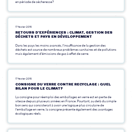
en période de sécheresse?
17 février 2015
RETOURS D’EXPÉRIENCES : CLIMAT, GESTION DES
DÉCHETS ET PAYS EN DÉVELOPPEMENT
Dans les pays les moins avancés, l'insuffisance de la gestion des
déchets est source de nombreux problèmes sanitaires et de pollutions
mais également d'émissions de gaz à effet de serre.
17 février 2015
CONSIGNE DU VERRE CONTRE RECYCLAGE : QUEL
BILAN POUR LE CLIMAT?
La consigne pour réemploi des emballages en verre est en perte de
vitesse depuis plusieurs années en France. Pourtant, au delà du simple
bon sens qui consisterait à avoir une logique plus circulaire de
l'emballage en verre, la consigne présente également des avantages
écologiques réels.