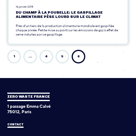
16 janvier 2015
DU CHAMP À LA POUBELLE: LE GASPILLAGE
ALIMENTAIRE PÈSE LOURD SUR LE CLIMAT
Près d'un tiers de la production alimentaire mondiale est gaspillée
chaque année. Petite mise au point sur les émissions de gaz à effet de
serre induites par ce gaspillage.
1
…
4
5
6
ZERO WASTE FRANCE
1 passage Emma Calvé
75012, Paris
CONTACT