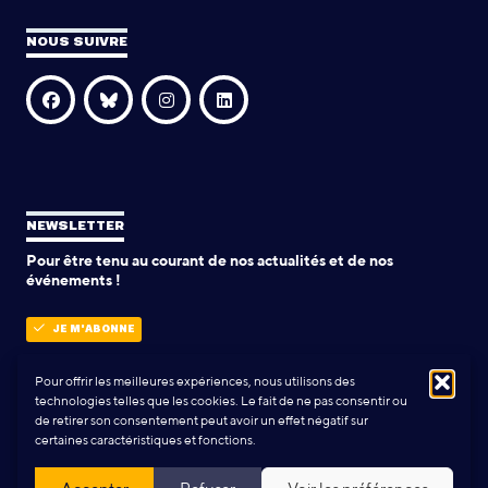
NOUS SUIVRE
NEWSLETTER
Pour être tenu au courant de nos actualités et de nos
événements !
JE M'ABONNE
Pour offrir les meilleures expériences, nous utilisons des
technologies telles que les cookies. Le fait de ne pas consentir ou
POLITIQUE DE CONFIDENTIALITÉ
de retirer son consentement peut avoir un effet négatif sur
certaines caractéristiques et fonctions.
Conception & Réalisation:
Yann Rolland
+
Thibaut Caroli