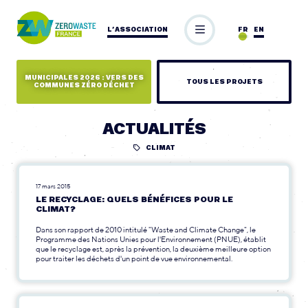
L’ASSOCIATION
FR
EN
MUNICIPALES 2026 : VERS DES
TOUS LES PROJETS
COMMUNES ZÉRO DÉCHET
ACTUALITÉS
CLIMAT
17 mars 2015
LE RECYCLAGE: QUELS BÉNÉFICES POUR LE
CLIMAT?
Dans son rapport de 2010 intitulé "Waste and Climate Change", le
Programme des Nations Unies pour l'Environnement (PNUE), établit
que le recyclage est, après la prévention, la deuxième meilleure option
pour traiter les déchets d'un point de vue environnemental.