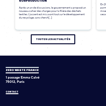
SURPRODUCTION
En 2
Après un an de discussions, le gouvernement a proposé un
parmi
nouveau cahier des charges pour la filière des déchets
mise
textiles. L’accent est mis avant tout sur le développement
cesse
du recyclage, sans cherch[...]
TOUTES LES ACTUALITÉS
ZERO WASTE FRANCE
1 passage Emma Calvé
75012, Paris
CONTACT