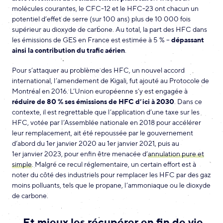
molécules courantes, le CFC-12 et le HFC-23 ont chacun un
potentiel d’effet de serre (sur 100 ans) plus de 10 000 fois
supérieur au dioxyde de carbone. Au total, la part des HFC dans
les émissions de GES en France est estimée à 5 % –
dépassant
ainsi la contribution du trafic aérien
.
Pour s’attaquer au problème des HFC, un nouvel accord
international, l’amendement de Kigali, fut ajouté au Protocole de
Montréal en 2016. L’Union européenne s’y est engagée à
réduire de 80 % ses émissions de HFC d’ici à 2030
. Dans ce
contexte, il est regrettable que l’application d’une taxe sur les
HFC, votée par l’Assemblée nationale en 2018 pour accélérer
leur remplacement, ait été repoussée par le gouvernement
d’abord du 1er janvier 2020 au 1er janvier 2021, puis au
1er janvier 2023, pour enfin être menacée d’
annulation pure et
simple
. Malgré ce recul réglementaire, un certain effort est à
noter du côté des industriels pour remplacer les HFC par des gaz
moins polluants, tels que le propane, l’ammoniaque ou le dioxyde
de carbone.
… Et mieux les récupérer en fin de vie