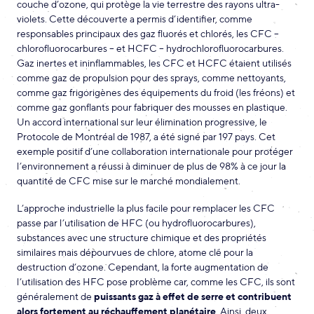
couche d’ozone, qui protège la vie terrestre des rayons ultra-
violets. Cette découverte a permis d’identifier, comme
responsables principaux des gaz fluorés et chlorés, les CFC –
chlorofluorocarbures – et HCFC – hydrochlorofluorocarbures.
Gaz inertes et ininflammables, les CFC et HCFC étaient utilisés
comme gaz de propulsion pour des sprays, comme nettoyants,
comme gaz frigorigènes des équipements du froid (les fréons) et
comme gaz gonflants pour fabriquer des mousses en plastique.
Un accord international sur leur élimination progressive, le
Protocole de Montréal de 1987, a été signé par 197 pays. Cet
exemple positif d’une collaboration internationale pour protéger
l’environnement a réussi à diminuer de plus de 98% à ce jour la
quantité de CFC mise sur le marché mondialement.
L’approche industrielle la plus facile pour remplacer les CFC
passe par l’utilisation de HFC (ou hydrofluorocarbures),
substances avec une structure chimique et des propriétés
similaires mais dépourvues de chlore, atome clé pour la
destruction d’ozone. Cependant, la forte augmentation de
l’utilisation des HFC pose problème car, comme les CFC, ils sont
généralement de
puissants gaz à effet de serre et contribuent
alors fortement au réchauffement planétaire
. Ainsi, deux