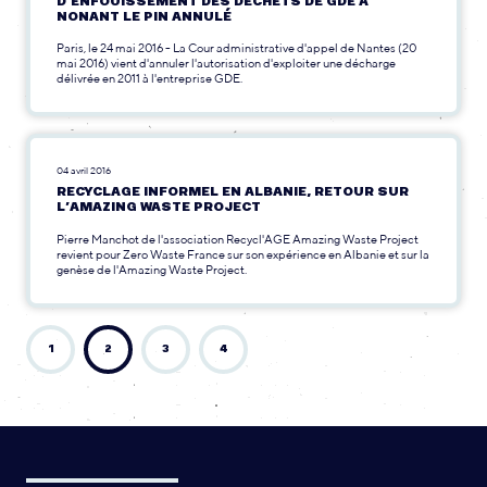
D’ENFOUISSEMENT DES DÉCHETS DE GDE À
NONANT LE PIN ANNULÉ
Paris, le 24 mai 2016 - La Cour administrative d'appel de Nantes (20
mai 2016) vient d'annuler l'autorisation d'exploiter une décharge
délivrée en 2011 à l'entreprise GDE.
04 avril 2016
RECYCLAGE INFORMEL EN ALBANIE, RETOUR SUR
L’AMAZING WASTE PROJECT
Pierre Manchot de l'association Recycl'AGE Amazing Waste Project
revient pour Zero Waste France sur son expérience en Albanie et sur la
genèse de l'Amazing Waste Project.
1
2
3
4