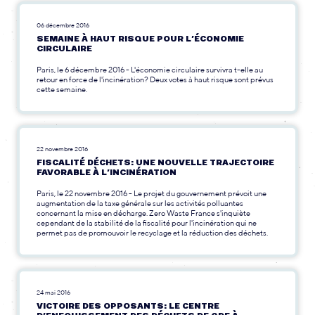
06 décembre 2016
SEMAINE À HAUT RISQUE POUR L’ÉCONOMIE
CIRCULAIRE
Paris, le 6 décembre 2016 - L'économie circulaire survivra t-elle au
retour en force de l'incinération? Deux votes à haut risque sont prévus
cette semaine.
22 novembre 2016
FISCALITÉ DÉCHETS: UNE NOUVELLE TRAJECTOIRE
FAVORABLE À L’INCINÉRATION
Paris, le 22 novembre 2016 - Le projet du gouvernement prévoit une
augmentation de la taxe générale sur les activités polluantes
concernant la mise en décharge. Zero Waste France s'inquiète
cependant de la stabilité de la fiscalité pour l'incinération qui ne
permet pas de promouvoir le recyclage et la réduction des déchets.
24 mai 2016
VICTOIRE DES OPPOSANTS: LE CENTRE