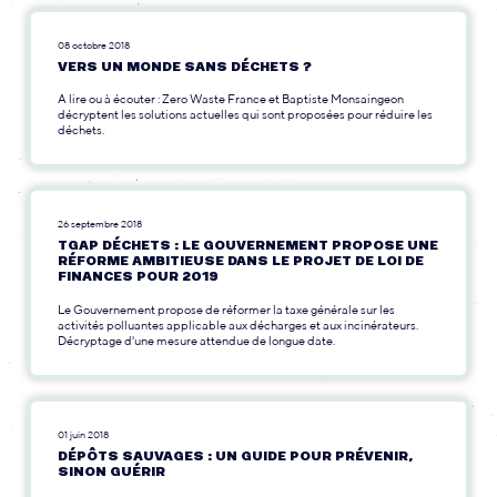
08 octobre 2018
VERS UN MONDE SANS DÉCHETS ?
A lire ou à écouter : Zero Waste France et Baptiste Monsaingeon
décryptent les solutions actuelles qui sont proposées pour réduire les
déchets.
26 septembre 2018
TGAP DÉCHETS : LE GOUVERNEMENT PROPOSE UNE
RÉFORME AMBITIEUSE DANS LE PROJET DE LOI DE
FINANCES POUR 2019
Le Gouvernement propose de réformer la taxe générale sur les
activités polluantes applicable aux décharges et aux incinérateurs.
Décryptage d'une mesure attendue de longue date.
01 juin 2018
DÉPÔTS SAUVAGES : UN GUIDE POUR PRÉVENIR,
SINON GUÉRIR