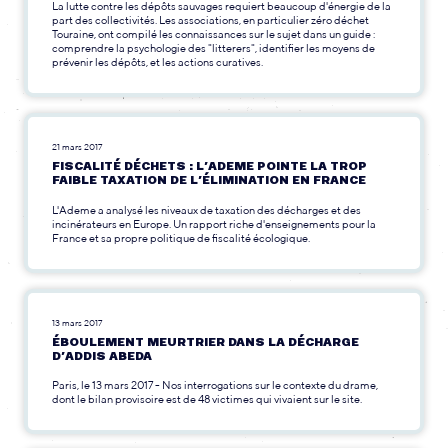
La lutte contre les dépôts sauvages requiert beaucoup d'énergie de la
part des collectivités. Les associations, en particulier zéro déchet
Touraine, ont compilé les connaissances sur le sujet dans un guide :
comprendre la psychologie des "litterers", identifier les moyens de
prévenir les dépôts, et les actions curatives.
21 mars 2017
FISCALITÉ DÉCHETS : L’ADEME POINTE LA TROP
FAIBLE TAXATION DE L’ÉLIMINATION EN FRANCE
L'Ademe a analysé les niveaux de taxation des décharges et des
incinérateurs en Europe. Un rapport riche d'enseignements pour la
France et sa propre politique de fiscalité écologique.
13 mars 2017
ÉBOULEMENT MEURTRIER DANS LA DÉCHARGE
D’ADDIS ABEDA
Paris, le 13 mars 2017 - Nos interrogations sur le contexte du drame,
dont le bilan provisoire est de 48 victimes qui vivaient sur le site.