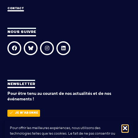
CONTACT
NOUS SUIVRE
NEWSLETTER
Pour être tenu au courant de nos actualités et de nos
événements !
JE M'ABONNE
Pour offrir les meilleures expériences, nous utilisons des
technologies telles que les cookies. Le fait de ne pas consentir ou
POLITIQUE DE CONFIDENTIALITÉ