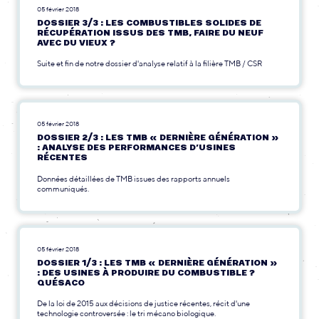
05 février 2018
DOSSIER 3/3 : LES COMBUSTIBLES SOLIDES DE
RÉCUPÉRATION ISSUS DES TMB, FAIRE DU NEUF
AVEC DU VIEUX ?
Suite et fin de notre dossier d'analyse relatif à la filière TMB / CSR
05 février 2018
DOSSIER 2/3 : LES TMB « DERNIÈRE GÉNÉRATION »
: ANALYSE DES PERFORMANCES D’USINES
RÉCENTES
Données détaillées de TMB issues des rapports annuels
communiqués.
05 février 2018
DOSSIER 1/3 : LES TMB « DERNIÈRE GÉNÉRATION »
: DES USINES À PRODUIRE DU COMBUSTIBLE ?
QUÉSACO
De la loi de 2015 aux décisions de justice récentes, récit d'une
technologie controversée : le tri mécano biologique.