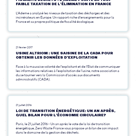
FAIBLE TAXATION DE L’ÉLIMINATION EN FRANCE
L'Ademe a analysé les niveaux de taxation des décharges et des
incinérateurs en Europe. Un rapport riche d'enseignements pour la
France et sa propre politique de fiscalité écologique.
21 février 2017
USINE ALTRIOM : UNE SAISINE DE LA CADA POUR
OBTENIR LES DONNÉES D’EXPLOITATION
Face à la mauvaise volonté de l'exploitant et de l'Etat de communiquer
les informations relatives à l'exploitation de l'usine, notre association a
du se tourner vers la Commission d'accès aux documents
administratifs (CADA).
21 juillet 2016
LOI DE TRANSITION ÉNERGÉTIQUE: UN AN APRÈS,
QUEL BILAN POUR L’ÉCONOMIE CIRCULAIRE?
Paris, le 21 juillet 2016 - Un an après le vote de la loi de transition
énergétique, Zero Waste France vous propose un bilan de son impact
dans le domaine de la gestion des déchets.