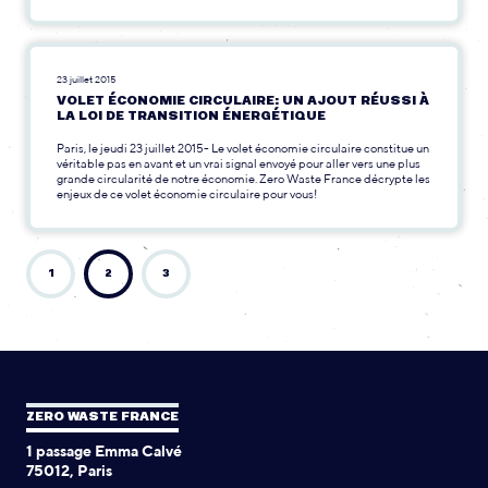
23 juillet 2015
VOLET ÉCONOMIE CIRCULAIRE: UN AJOUT RÉUSSI À
LA LOI DE TRANSITION ÉNERGÉTIQUE
Paris, le jeudi 23 juillet 2015- Le volet économie circulaire constitue un
véritable pas en avant et un vrai signal envoyé pour aller vers une plus
grande circularité de notre économie. Zero Waste France décrypte les
enjeux de ce volet économie circulaire pour vous!
1
2
3
ZERO WASTE FRANCE
1 passage Emma Calvé
75012, Paris