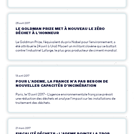
25 avril 2017
LE GOLDMAN PRIZE MET À NOUVEAU LE ZÉRO
DÉCHET À L’HONNEUR
Le Goldman Prize, l'équivalent du prix Nobel pour l'environnement, a
été attribué le 24 avril à Uroš Macerl un militant slovène qui se battait
contre l’industriel Lafarge, le plus gros producteur de ciment mondial.
13 avril 2017
POUR L’ADEME, LA FRANCE N’A PAS BESOIN DE
NOUVELLES CAPACITÉS D’INCINÉRATION
Paris, le 13 avril 2017 - L'agence environnementale française prévoit
une réduction des déchets et analyse l'impact sur les installations de
traitement des déchets.
21 mars 2017
FISCALITÉ DÉCHETS : L’ADEME POINTE LA TROP