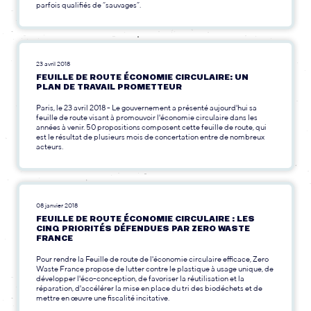
parfois qualifiés de “sauvages”.
23 avril 2018
FEUILLE DE ROUTE ÉCONOMIE CIRCULAIRE: UN
PLAN DE TRAVAIL PROMETTEUR
Paris, le 23 avril 2018 - Le gouvernement a présenté aujourd'hui sa
feuille de route visant à promouvoir l'économie circulaire dans les
années à venir. 50 propositions composent cette feuille de route, qui
est le résultat de plusieurs mois de concertation entre de nombreux
acteurs.
08 janvier 2018
FEUILLE DE ROUTE ÉCONOMIE CIRCULAIRE : LES
CINQ PRIORITÉS DÉFENDUES PAR ZERO WASTE
FRANCE
Pour rendre la Feuille de route de l'économie circulaire efficace, Zero
Waste France propose de lutter contre le plastique à usage unique, de
développer l'éco-conception, de favoriser la réutilisation et la
réparation, d'accélérer la mise en place du tri des biodéchets et de
mettre en œuvre une fiscalité incitative.