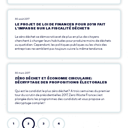
30 août 2017
LE PROJET DE LOI DE FINANCES POUR 2018 FAIT
L’IMPASSE SUR LA FISCALITÉ DÉCHETS
Le zéro déchet se démocratise et de plus en plus de citoyens
cherchent à changer leurs habitudes pour produire moins de déchets
au quotidien. Cependant, les politiques publiques ou les choix des
entreprises ne semblent pas toujours suivre la même tendance.
30 mars 2017
ZÉRO DÉCHET ET ÉCONOMIE CIRCULAIRE:
DÉCRYPTAGE DES PROPOSITIONS ÉLECTORALES
Qui est le candidat le plus zéro déchet? A trois semaines du premier
tour du scrutin de présidentielles 2017, Zero Waste France s’est
plongée dans les programmes des candidats et vous propose un
décryptage complet !
1
2
3
4