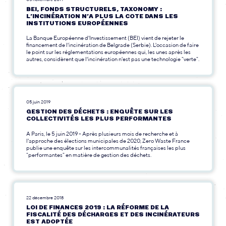
BEI, FONDS STRUCTURELS, TAXONOMY :
L’INCINÉRATION N’A PLUS LA COTE DANS LES
INSTITUTIONS EUROPÉENNES
La Banque Européenne d'Investissement (BEI) vient de rejeter le
financement de l'incinération de Belgrade (Serbie). L'occasion de faire
le point sur les réglementations européennes qui, les unes après les
autres, considèrent que l'incinération n'est pas une technologie "verte".
05 juin 2019
GESTION DES DÉCHETS : ENQUÊTE SUR LES
COLLECTIVITÉS LES PLUS PERFORMANTES
A Paris, le 5 juin 2019 - Après plusieurs mois de recherche et à
l'approche des élections municipales de 2020, Zero Waste France
publie une enquête sur les intercommunalités françaises les plus
"performantes" en matière de gestion des déchets.
22 décembre 2018
LOI DE FINANCES 2019 : LA RÉFORME DE LA
FISCALITÉ DES DÉCHARGES ET DES INCINÉRATEURS
EST ADOPTÉE