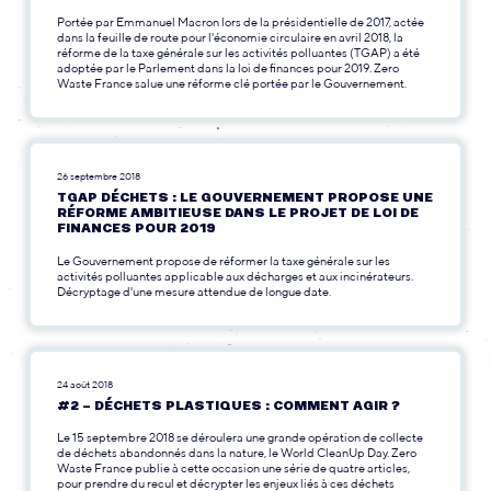
Portée par Emmanuel Macron lors de la présidentielle de 2017, actée
dans la feuille de route pour l'économie circulaire en avril 2018, la
réforme de la taxe générale sur les activités polluantes (TGAP) a été
adoptée par le Parlement dans la loi de finances pour 2019. Zero
Waste France salue une réforme clé portée par le Gouvernement.
26 septembre 2018
TGAP DÉCHETS : LE GOUVERNEMENT PROPOSE UNE
RÉFORME AMBITIEUSE DANS LE PROJET DE LOI DE
FINANCES POUR 2019
Le Gouvernement propose de réformer la taxe générale sur les
activités polluantes applicable aux décharges et aux incinérateurs.
Décryptage d'une mesure attendue de longue date.
24 août 2018
#2 – DÉCHETS PLASTIQUES : COMMENT AGIR ?
Le 15 septembre 2018 se déroulera une grande opération de collecte
de déchets abandonnés dans la nature, le World CleanUp Day. Zero
Waste France publie à cette occasion une série de quatre articles,
pour prendre du recul et décrypter les enjeux liés à ces déchets