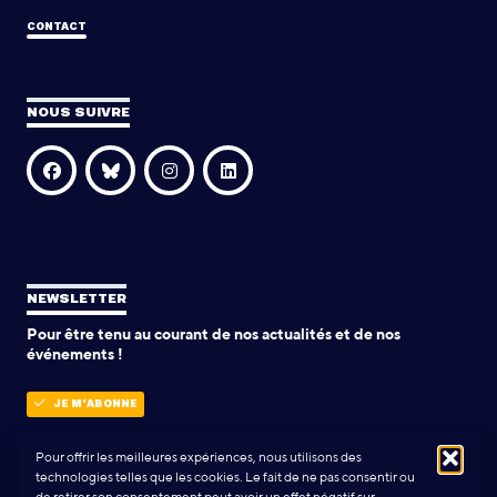
CONTACT
NOUS SUIVRE
NEWSLETTER
Pour être tenu au courant de nos actualités et de nos
événements !
JE M'ABONNE
Pour offrir les meilleures expériences, nous utilisons des
technologies telles que les cookies. Le fait de ne pas consentir ou
POLITIQUE DE CONFIDENTIALITÉ
de retirer son consentement peut avoir un effet négatif sur