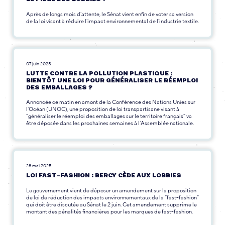
Après de longs mois d’attente, le Sénat vient enfin de voter sa version
de la loi visant à réduire l’impact environnemental de l’industrie textile.
07 juin 2025
LUTTE CONTRE LA POLLUTION PLASTIQUE :
BIENTÔT UNE LOI POUR GÉNÉRALISER LE RÉEMPLOI
DES EMBALLAGES ?
Annoncée ce matin en amont de la Conférence des Nations Unies sur
l’Océan (UNOC), une proposition de loi transpartisane visant à
“généraliser le réemploi des emballages sur le territoire français” va
être déposée dans les prochaines semaines à l’Assemblée nationale.
28 mai 2025
LOI FAST-FASHION : BERCY CÈDE AUX LOBBIES
Le gouvernement vient de déposer un amendement sur la proposition
de loi de réduction des impacts environnementaux de la “fast-fashion”
qui doit être discutée au Sénat le 2 juin. Cet amendement supprime le
montant des pénalités financières pour les marques de fast-fashion.