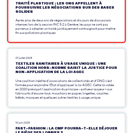
TRAITÉ PLASTIQUE : LES ONG APPELLENT À
POURSUIVRE LES NÉGOCIATIONS SUR DES BASES
SOLIDES
Après plus de deux ans de négociations et dix jours de discussions
intenses lors de la session INC 5.2 à Genève, les pays ne sont pas
parvenus à adopter un traité juridiquement contraignant pour mettre
fin aux pollutions plastiques.
07 juillet 2025
TEXTILES SANITAIRES À USAGE UNIQUE : UNE
COALITION HORS-NORME SAISIT LA JUSTICE POUR
NON-APPLICATION DE LA LOI AGEC
Une coalition inédite d’associations de collectivités et d’ONG s’est
formée pour enjoindre l’État d'appliquer la loi AGEC. Cette loi votée
en 2020 prévoyait l’application du principe « pollueur-payeur » aux
fabricants d’essuie-tout, mouchoirs en papier, lingettes, couches
bébés, masques et quelques autres textiles à usage unique.
10 juin 2025
FAST-FASHION : LA CMP POURRA-T-ELLE DÉJOUER
LE PIÈGE DES LOBBIES ?