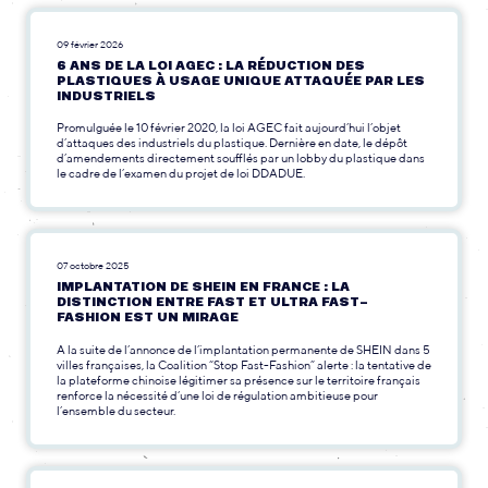
09 février 2026
6 ANS DE LA LOI AGEC : LA RÉDUCTION DES
PLASTIQUES À USAGE UNIQUE ATTAQUÉE PAR LES
INDUSTRIELS
Promulguée le 10 février 2020, la loi AGEC fait aujourd’hui l’objet
d’attaques des industriels du plastique. Dernière en date, le dépôt
d’amendements directement soufflés par un lobby du plastique dans
le cadre de l’examen du projet de loi DDADUE.
07 octobre 2025
IMPLANTATION DE SHEIN EN FRANCE : LA
DISTINCTION ENTRE FAST ET ULTRA FAST-
FASHION EST UN MIRAGE
A la suite de l’annonce de l’implantation permanente de SHEIN dans 5
villes françaises, la Coalition “Stop Fast-Fashion” alerte : la tentative de
la plateforme chinoise légitimer sa présence sur le territoire français
renforce la nécessité d‘une loi de régulation ambitieuse pour
l’ensemble du secteur.