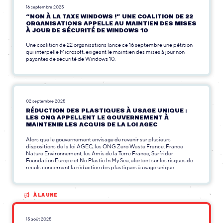
16 septembre 2025
“NON À LA TAXE WINDOWS !” UNE COALITION DE 22
ORGANISATIONS APPELLE AU MAINTIEN DES MISES
À JOUR DE SÉCURITÉ DE WINDOWS 10
Une coalition de 22 organisations lance ce 16 septembre une pétition
qui interpelle Microsoft, exigeant le maintien des mises à jour non
payantes de sécurité de Windows 10.
02 septembre 2025
RÉDUCTION DES PLASTIQUES À USAGE UNIQUE :
LES ONG APPELLENT LE GOUVERNEMENT À
MAINTENIR LES ACQUIS DE LA LOI AGEC
Alors que le gouvernement envisage de revenir sur plusieurs
dispositions de la loi AGEC, les ONG Zero Waste France, France
Nature Environnement, les Amis de la Terre France, Surfrider
Foundation Europe et No Plastic In My Sea, alertent sur les risques de
reculs concernant la réduction des plastiques à usage unique.
À LA UNE
15 août 2025