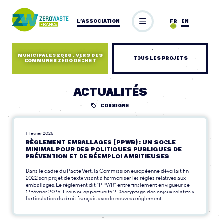
L’ASSOCIATION
FR
EN
MUNICIPALES 2026 : VERS DES
TOUS LES PROJETS
COMMUNES ZÉRO DÉCHET
ACTUALITÉS
CONSIGNE
11 février 2025
RÈGLEMENT EMBALLAGES (PPWR) : UN SOCLE
MINIMAL POUR DES POLITIQUES PUBLIQUES DE
PRÉVENTION ET DE RÉEMPLOI AMBITIEUSES
Dans le cadre du Pacte Vert, la Commission européenne dévoilait fin
2022 son projet de texte visant à harmoniser les règles relatives aux
emballages. Le règlement dit “PPWR” entre finalement en vigueur ce
12 février 2025. Frein ou opportunité ? Décryptage des enjeux relatifs à
l’articulation du droit français avec le nouveau règlement.