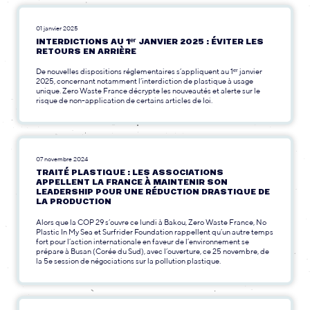
01 janvier 2025
INTERDICTIONS AU 1ᵉʳ JANVIER 2025 : ÉVITER LES
RETOURS EN ARRIÈRE
De nouvelles dispositions réglementaires s’appliquent au 1ᵉʳ janvier
2025, concernant notamment l’interdiction de plastique à usage
unique. Zero Waste France décrypte les nouveautés et alerte sur le
risque de non-application de certains articles de loi.
07 novembre 2024
TRAITÉ PLASTIQUE : LES ASSOCIATIONS
APPELLENT LA FRANCE À MAINTENIR SON
LEADERSHIP POUR UNE RÉDUCTION DRASTIQUE DE
LA PRODUCTION
Alors que la COP 29 s’ouvre ce lundi à Bakou, Zero Waste France, No
Plastic In My Sea et Surfrider Foundation rappellent qu’un autre temps
fort pour l’action internationale en faveur de l’environnement se
prépare à Busan (Corée du Sud), avec l’ouverture, ce 25 novembre, de
la 5e session de négociations sur la pollution plastique.