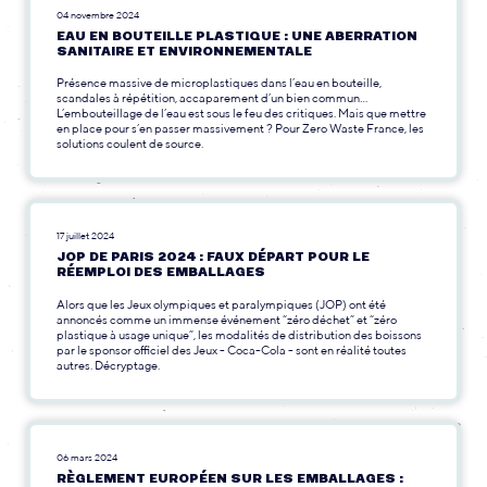
04 novembre 2024
EAU EN BOUTEILLE PLASTIQUE : UNE ABERRATION
SANITAIRE ET ENVIRONNEMENTALE
Présence massive de microplastiques dans l’eau en bouteille,
scandales à répétition, accaparement d’un bien commun…
L’embouteillage de l’eau est sous le feu des critiques. Mais que mettre
en place pour s’en passer massivement ? Pour Zero Waste France, les
solutions coulent de source.
17 juillet 2024
JOP DE PARIS 2024 : FAUX DÉPART POUR LE
RÉEMPLOI DES EMBALLAGES
Alors que les Jeux olympiques et paralympiques (JOP) ont été
annoncés comme un immense événement “zéro déchet” et “zéro
plastique à usage unique”, les modalités de distribution des boissons
par le sponsor officiel des Jeux - Coca-Cola - sont en réalité toutes
autres. Décryptage.
06 mars 2024
RÈGLEMENT EUROPÉEN SUR LES EMBALLAGES :