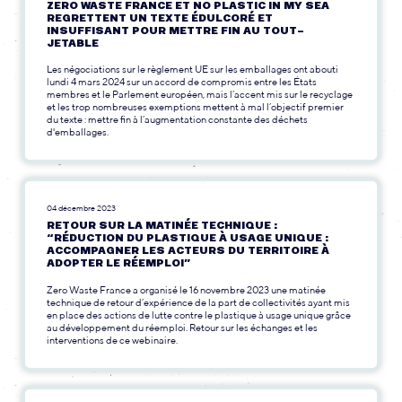
ZERO WASTE FRANCE ET NO PLASTIC IN MY SEA
REGRETTENT UN TEXTE ÉDULCORÉ ET
INSUFFISANT POUR METTRE FIN AU TOUT-
JETABLE
Les négociations sur le règlement UE sur les emballages ont abouti
lundi 4 mars 2024 sur un accord de compromis entre les États
membres et le Parlement européen, mais l’accent mis sur le recyclage
et les trop nombreuses exemptions mettent à mal l’objectif premier
du texte : mettre fin à l’augmentation constante des déchets
d'emballages.
04 décembre 2023
RETOUR SUR LA MATINÉE TECHNIQUE :
“RÉDUCTION DU PLASTIQUE À USAGE UNIQUE :
ACCOMPAGNER LES ACTEURS DU TERRITOIRE À
ADOPTER LE RÉEMPLOI”
Zero Waste France a organisé le 16 novembre 2023 une matinée
technique de retour d’expérience de la part de collectivités ayant mis
en place des actions de lutte contre le plastique à usage unique grâce
au développement du réemploi. Retour sur les échanges et les
interventions de ce webinaire.