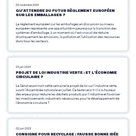
20 novembre 2023
QU’ATTENDRE DU FUTUR RÈGLEMENT EUROPÉEN
SUR LES EMBALLAGES ?
Le règlement européen sur les emballages en discussion au niveau
européen représente une opportunité majeure pour la transition des
systèmes d'emballage, à un moment où il est crucial de réduire
drastiquement les émissions, la pollution et l'utilisation des ressources
dans tous les secteurs.
23 juin 2023
PROJET DE LOI INDUSTRIE VERTE : ET L’ÉCONOMIE
CIRCULAIRE ?
Le Sénat examinait cette semaine le projet de loi sur l’industrie verte,
avant l’Assemblée nationale en juillet. Ce texte sera-t-il à la hauteur
des enjeux pour réduire les déchets produits par l’industrie et favoriser
les investissements industriels nécessaires pour le développement de
l’économie circulaire ?
02 juin 2023
CONSIGNE POUR RECYCLAGE : FAUSSE BONNE IDÉE