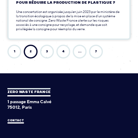
POUR RÉDUIRE LA PRODUCTION DE PLASTIQUE ?
Une concertation est organisée jusqu’en juin 2023 par le ministère de
la transition écologique à propos de la mise en place d’un système
national de consigne. Zero Waste France alerte sur les risques
associés à une consigne pour recyclage, et demande que soit
privilégiée la consigne pour réemploi du verre.
1
2
3
4
…
7
ZERO WASTE FRANCE
1 passage Emma Calvé
75012, Paris
CONTACT