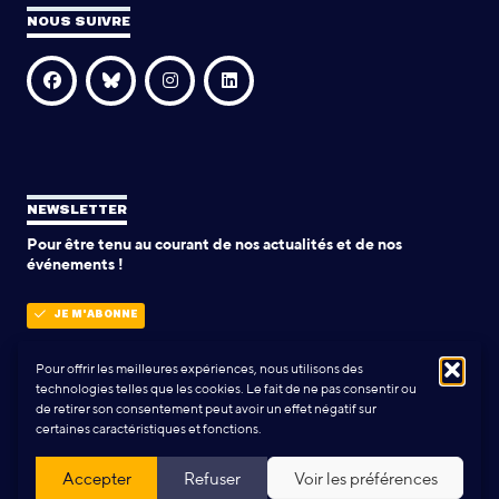
NOUS SUIVRE
NEWSLETTER
Pour être tenu au courant de nos actualités et de nos
événements !
JE M'ABONNE
Pour offrir les meilleures expériences, nous utilisons des
technologies telles que les cookies. Le fait de ne pas consentir ou
POLITIQUE DE CONFIDENTIALITÉ
de retirer son consentement peut avoir un effet négatif sur
certaines caractéristiques et fonctions.
Conception & Réalisation:
Yann Rolland
+
Thibaut Caroli
Accepter
Refuser
Voir les préférences