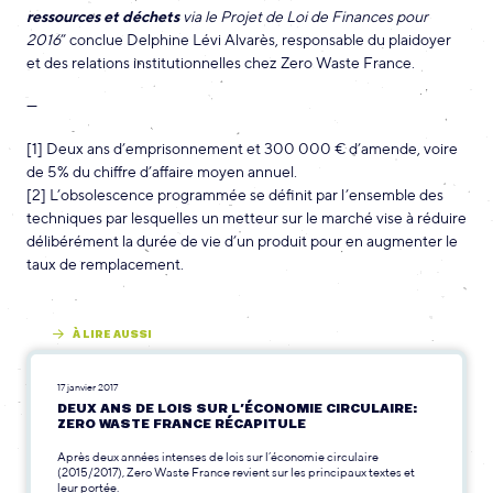
ressources et déchets
via le Projet de Loi de Finances pour
2016
” conclue Delphine Lévi Alvarès, responsable du plaidoyer
et des relations institutionnelles chez Zero Waste France.
—
[1]
Deux ans d’emprisonnement et 300 000 € d’amende, voire
de 5% du chiffre d’affaire moyen annuel.
[2]
L’obsolescence programmée se définit par l’ensemble des
techniques par lesquelles un metteur sur le marché vise à réduire
délibérément la durée de vie d’un produit pour en augmenter le
taux de remplacement.
À LIRE AUSSI
17 janvier 2017
DEUX ANS DE LOIS SUR L’ÉCONOMIE CIRCULAIRE:
ZERO WASTE FRANCE RÉCAPITULE
Après deux années intenses de lois sur l’économie circulaire
(2015/2017), Zero Waste France revient sur les principaux textes et
leur portée.