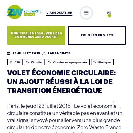
L’ASSOCIATION
FR
MUNICIPALES 2026 : VERS DES
TOUS LES PROJETS
COMMUNES ZÉRO DÉCHET
23 JUILLET 2015
LAURA CHATEL
CSR
Fiscalité
Obsolescence programmée
Plastiques
VOLET ÉCONOMIE CIRCULAIRE:
UN AJOUT RÉUSSI À LA LOI DE
TRANSITION ÉNERGÉTIQUE
Paris, le jeudi 23 juillet 2015- Le volet économie
circulaire constitue un véritable pas en avant et un
vrai signal envoyé pour aller vers une plus grande
circularité de notre économie. Zero Waste France