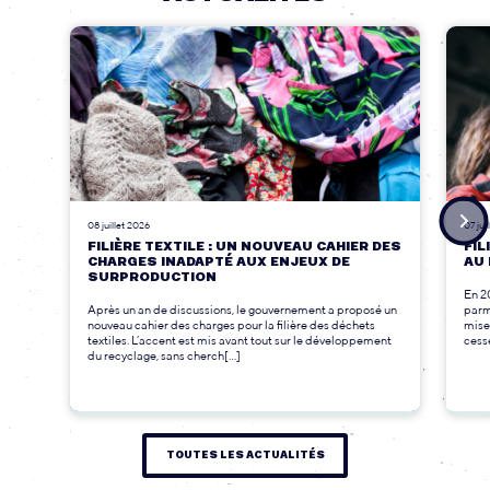
08 juillet 2026
07 jui
FILIÈRE TEXTILE : UN NOUVEAU CAHIER DES
FIL
CHARGES INADAPTÉ AUX ENJEUX DE
AU 
SURPRODUCTION
En 2
Après un an de discussions, le gouvernement a proposé un
parmi
nouveau cahier des charges pour la filière des déchets
mise
textiles. L’accent est mis avant tout sur le développement
cesse
du recyclage, sans cherch[...]
TOUTES LES ACTUALITÉS