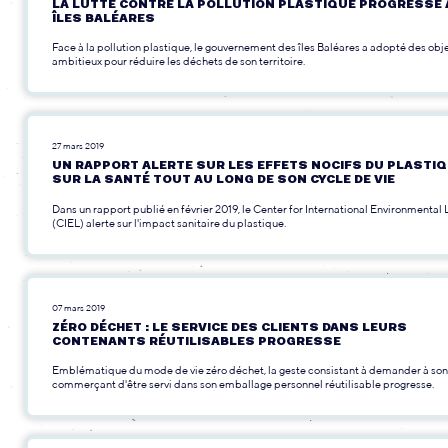
LA LUTTE CONTRE LA POLLUTION PLASTIQUE PROGRESSE
ÎLES BALÉARES
Face à la pollution plastique, le gouvernement des îles Baléares a adopté des obje
ambitieux pour réduire les déchets de son territoire.
27 mars 2019
UN RAPPORT ALERTE SUR LES EFFETS NOCIFS DU PLASTI
SUR LA SANTÉ TOUT AU LONG DE SON CYCLE DE VIE
Dans un rapport publié en février 2019, le Center for International Environmental
(CIEL) alerte sur l'impact sanitaire du plastique.
07 mars 2019
ZÉRO DÉCHET : LE SERVICE DES CLIENTS DANS LEURS
CONTENANTS RÉUTILISABLES PROGRESSE
Emblématique du mode de vie zéro déchet, la geste consistant à demander à son
commerçant d'être servi dans son emballage personnel réutilisable progresse.