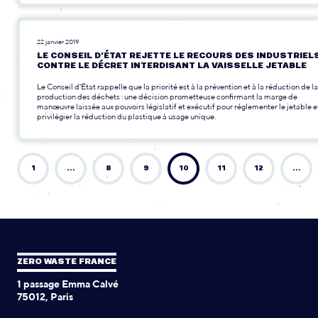
22 janvier 2019
LE CONSEIL D’ÉTAT REJETTE LE RECOURS DES INDUSTRIEL
CONTRE LE DÉCRET INTERDISANT LA VAISSELLE JETABLE
Le Conseil d'État rappelle que la priorité est à la prévention et à la réduction de la
production des déchets : une décision prometteuse confirmant la marge de
manœuvre laissée aux pouvoirs législatif et exécutif pour réglementer le jetable e
privilégier la réduction du plastique à usage unique.
1
…
8
9
10
11
12
…
ZERO WASTE FRANCE
1 passage Emma Calvé
75012, Paris