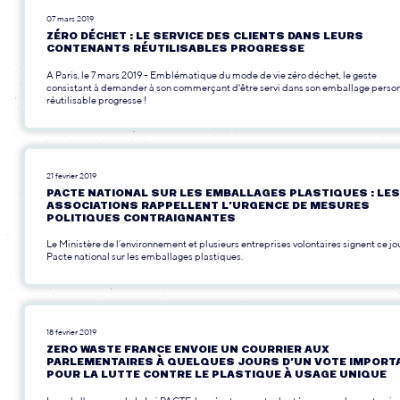
07 mars 2019
ZÉRO DÉCHET : LE SERVICE DES CLIENTS DANS LEURS
CONTENANTS RÉUTILISABLES PROGRESSE
A Paris, le 7 mars 2019 - Emblématique du mode de vie zéro déchet, le geste
consistant à demander à son commerçant d'être servi dans son emballage perso
réutilisable progresse !
21 février 2019
PACTE NATIONAL SUR LES EMBALLAGES PLASTIQUES : LES
ASSOCIATIONS RAPPELLENT L’URGENCE DE MESURES
POLITIQUES CONTRAIGNANTES
Le Ministère de l’environnement et plusieurs entreprises volontaires signent ce jo
Pacte national sur les emballages plastiques.
18 février 2019
ZERO WASTE FRANCE ENVOIE UN COURRIER AUX
PARLEMENTAIRES À QUELQUES JOURS D’UN VOTE IMPORT
POUR LA LUTTE CONTRE LE PLASTIQUE À USAGE UNIQUE