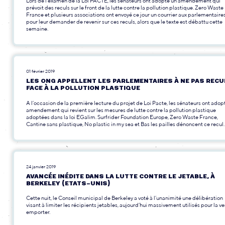
Lors de l'examen de la Loi PACTE, les sénateurs ont adopté un amendement qui
prévoit des reculs sur le front de la lutte contre la pollution plastique. Zero Waste
France et plusieurs associations ont envoyé ce jour un courrier aux parlementaire
pour leur demander de revenir sur ces reculs, alors que le texte est débattu cette
semaine.
01 février 2019
LES ONG APPELLENT LES PARLEMENTAIRES À NE PAS RECU
FACE À LA POLLUTION PLASTIQUE
A l’occasion de la première lecture du projet de Loi Pacte, les sénateurs ont adop
amendement qui revient sur les mesures de lutte contre la pollution plastique
adoptées dans la loi EGalim. Surfrider Foundation Europe, Zero Waste France,
Cantine sans plastique, No plastic in my sea et Bas les pailles dénoncent ce recul.
24 janvier 2019
AVANCÉE INÉDITE DANS LA LUTTE CONTRE LE JETABLE, À
BERKELEY (ETATS-UNIS)
Cette nuit, le Conseil municipal de Berkeley a voté à l’unanimité une délibération
visant à limiter les récipients jetables, aujourd’hui massivement utilisés pour la ve
emporter.