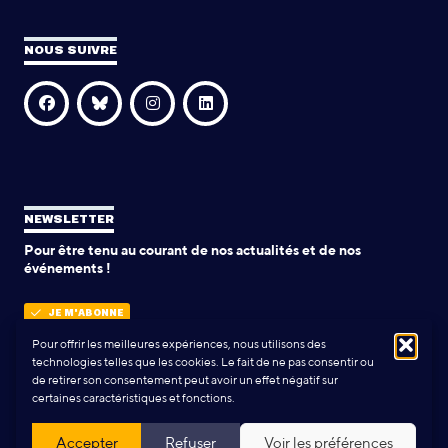
NOUS SUIVRE
NEWSLETTER
Pour être tenu au courant de nos actualités et de nos
événements !
JE M'ABONNE
Pour offrir les meilleures expériences, nous utilisons des
technologies telles que les cookies. Le fait de ne pas consentir ou
de retirer son consentement peut avoir un effet négatif sur
POLITIQUE DE CONFIDENTIALITÉ
certaines caractéristiques et fonctions.
Conception & Réalisation:
Yann Rolland
+
Thibaut Caroli
Accepter
Refuser
Voir les préférences