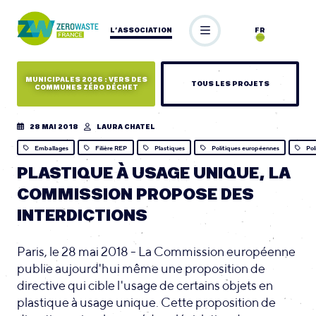
L’ASSOCIATION
FR
MUNICIPALES 2026 : VERS DES
TOUS LES PROJETS
COMMUNES ZÉRO DÉCHET
28 MAI 2018
LAURA CHATEL
Emballages
Filière REP
Plastiques
Politiques européennes
Pol
PLASTIQUE À USAGE UNIQUE, LA
COMMISSION PROPOSE DES
INTERDICTIONS
Paris, le 28 mai 2018 - La Commission européenne
publie aujourd'hui même une proposition de
directive qui cible l'usage de certains objets en
plastique à usage unique. Cette proposition de