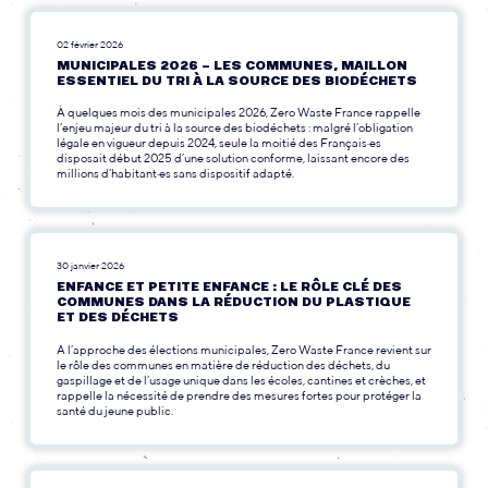
02 février 2026
MUNICIPALES 2026 – LES COMMUNES, MAILLON
ESSENTIEL DU TRI À LA SOURCE DES BIODÉCHETS
À quelques mois des municipales 2026, Zero Waste France rappelle
l’enjeu majeur du tri à la source des biodéchets : malgré l’obligation
légale en vigueur depuis 2024, seule la moitié des Français·es
disposait début 2025 d’une solution conforme, laissant encore des
millions d’habitant·es sans dispositif adapté.
30 janvier 2026
ENFANCE ET PETITE ENFANCE : LE RÔLE CLÉ DES
COMMUNES DANS LA RÉDUCTION DU PLASTIQUE
ET DES DÉCHETS
A l’approche des élections municipales, Zero Waste France revient sur
le rôle des communes en matière de réduction des déchets, du
gaspillage et de l’usage unique dans les écoles, cantines et crèches, et
rappelle la nécessité de prendre des mesures fortes pour protéger la
santé du jeune public.