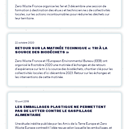
Zero Waste France organise les 1er et 3 décembre une session de
formation à destination des élu.e.s et technicien.ne.s de collectivités
locales, sur les actions incontournables pour réduire les déchets sur
leur territoire.
22 octobre 2020
RETOUR SUR LA MATINÉE TECHNIQUE « TRI À LA
SOURCE DES BIODÉCHETS »
Zero Waste France et l'European Environmental Bureau (EEB) ont
organisé le 8 octobre 2020 une matinée d’échanges et de retours
d’expérience sur le tri à la source des biodéchets, chantier clé pour les
collectivités locales d'ici décembre 2023. Retour sur les échanges et
les interventions de cette matinée.
10 avril 2018
LES EMBALLAGES PLASTIQUE NE PERMETTENT
PAS DE LUTTER CONTRE LE GASPILLAGE
ALIMENTAIRE
Une étude inédite publiée par les Amis de la Terre Europe et Zero
Waste Europe contredit l’idée reçue selon laquelle les emballages, et