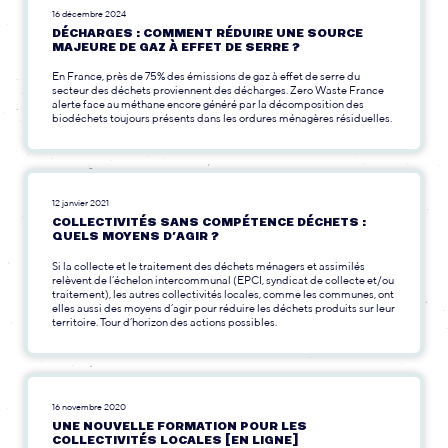
16 décembre 2024
DÉCHARGES : COMMENT RÉDUIRE UNE SOURCE
MAJEURE DE GAZ À EFFET DE SERRE ?
En France, près de 75% des émissions de gaz à effet de serre du
secteur des déchets proviennent des décharges. Zero Waste France
alerte face au méthane encore généré par la décomposition des
biodéchets toujours présents dans les ordures ménagères résiduelles.
12 janvier 2021
COLLECTIVITÉS SANS COMPÉTENCE DÉCHETS :
QUELS MOYENS D’AGIR ?
Si la collecte et le traitement des déchets ménagers et assimilés
relèvent de l’échelon intercommunal (EPCI, syndicat de collecte et/ou
traitement), les autres collectivités locales, comme les communes, ont
elles aussi des moyens d’agir pour réduire les déchets produits sur leur
territoire. Tour d’horizon des actions possibles.
16 novembre 2020
UNE NOUVELLE FORMATION POUR LES
COLLECTIVITÉS LOCALES [EN LIGNE]