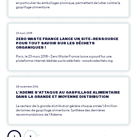
en particulier les emballages plastique, permettent de lutter contre le
gaspillage alimentaire.
23 mars 2018
ZERO WASTE FRANCE LANCE UN SITE-RESSOURCE
POUR TOUT SAVOIR SUR LES DÉCHETS
ORGANIQUES !
Paris, le 23 mars 2018 - Zero Waste France lance aujourd’hui une
plateforme internet dédiée aux biodéchets : www.biodechets.org.
28 novembre 2016
L’ADEME S’ATTAQUE AU GASPILLAGE ALIMENTAIRE
DANS LA GRANDE ET MOYENNE DISTRIBUTION
Le secteur de la grande distribution génère chaque année 1,4 million
de tonnes de gaspillage alimentaire. Synthèse des dernières
recommandations de l'Ademe.
1
2