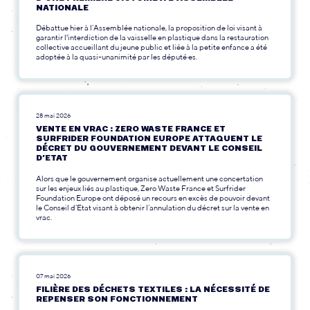
NATIONALE
Débattue hier à l’Assemblée nationale, la proposition de loi visant à
garantir l'interdiction de la vaisselle en plastique dans la restauration
collective accueillant du jeune public et liée à la petite enfance a été
adoptée à la quasi-unanimité par les député·es.
28 mai 2026
VENTE EN VRAC : ZERO WASTE FRANCE ET
SURFRIDER FOUNDATION EUROPE ATTAQUENT LE
DÉCRET DU GOUVERNEMENT DEVANT LE CONSEIL
D’ETAT
Alors que le gouvernement organise actuellement une concertation
sur les enjeux liés au plastique, Zero Waste France et Surfrider
Foundation Europe ont déposé un recours en excès de pouvoir devant
le Conseil d’Etat visant à obtenir l’annulation du décret sur la vente en
vrac.
07 mai 2026
FILIÈRE DES DÉCHETS TEXTILES : LA NÉCESSITÉ DE
REPENSER SON FONCTIONNEMENT