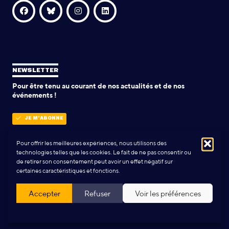
NEWSLETTER
Pour être tenu au courant de nos actualités et de nos
événements !
JE M'ABONNE
Pour offrir les meilleures expériences, nous utilisons des
technologies telles que les cookies. Le fait de ne pas consentir ou
POLITIQUE DE CONFIDENTIALITÉ
de retirer son consentement peut avoir un effet négatif sur
certaines caractéristiques et fonctions.
Conception & Réalisation:
Yann Rolland
+
Thibaut Caroli
Accepter
Refuser
Voir les préférences