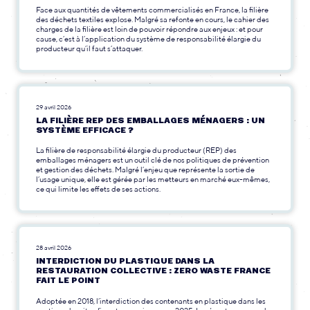
Face aux quantités de vêtements commercialisés en France, la filière
des déchets textiles explose. Malgré sa refonte en cours, le cahier des
charges de la filière est loin de pouvoir répondre aux enjeux : et pour
cause, c’est à l’application du système de responsabilité élargie du
producteur qu’il faut s’attaquer.
29 avril 2026
LA FILIÈRE REP DES EMBALLAGES MÉNAGERS : UN
SYSTÈME EFFICACE ?
La filière de responsabilité élargie du producteur (REP) des
emballages ménagers est un outil clé de nos politiques de prévention
et gestion des déchets. Malgré l’enjeu que représente la sortie de
l’usage unique, elle est gérée par les metteurs en marché eux-mêmes,
ce qui limite les effets de ses actions.
28 avril 2026
INTERDICTION DU PLASTIQUE DANS LA
RESTAURATION COLLECTIVE : ZERO WASTE FRANCE
FAIT LE POINT
Adoptée en 2018, l’interdiction des contenants en plastique dans les