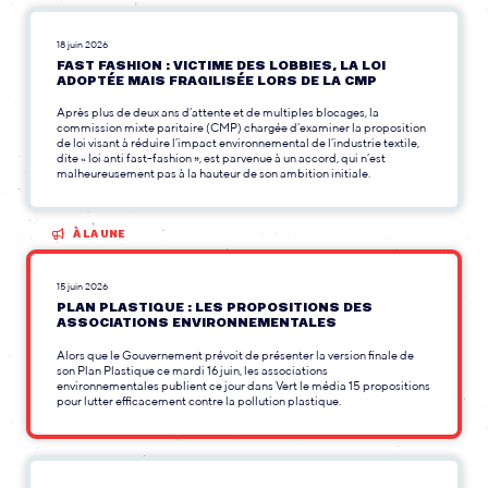
18 juin 2026
FAST FASHION : VICTIME DES LOBBIES, LA LOI
ADOPTÉE MAIS FRAGILISÉE LORS DE LA CMP
Après plus de deux ans d’attente et de multiples blocages, la
commission mixte paritaire (CMP) chargée d’examiner la proposition
de loi visant à réduire l’impact environnemental de l’industrie textile,
dite « loi anti fast-fashion », est parvenue à un accord, qui n’est
malheureusement pas à la hauteur de son ambition initiale.
À LA UNE
15 juin 2026
PLAN PLASTIQUE : LES PROPOSITIONS DES
ASSOCIATIONS ENVIRONNEMENTALES
Alors que le Gouvernement prévoit de présenter la version finale de
son Plan Plastique ce mardi 16 juin, les associations
environnementales publient ce jour dans Vert le média 15 propositions
pour lutter efficacement contre la pollution plastique.