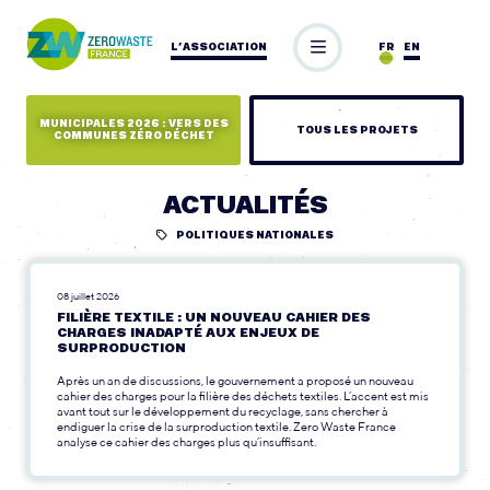
L’ASSOCIATION
FR
EN
MUNICIPALES 2026 : VERS DES
TOUS LES PROJETS
COMMUNES ZÉRO DÉCHET
ACTUALITÉS
POLITIQUES NATIONALES
08 juillet 2026
FILIÈRE TEXTILE : UN NOUVEAU CAHIER DES
CHARGES INADAPTÉ AUX ENJEUX DE
SURPRODUCTION
Après un an de discussions, le gouvernement a proposé un nouveau
cahier des charges pour la filière des déchets textiles. L’accent est mis
avant tout sur le développement du recyclage, sans chercher à
endiguer la crise de la surproduction textile. Zero Waste France
analyse ce cahier des charges plus qu’insuffisant.