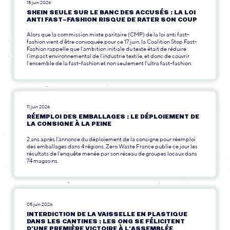
15 juin 2026
SHEIN SEULE SUR LE BANC DES ACCUSÉS : LA LOI
ANTI FAST-FASHION RISQUE DE RATER SON COUP
Alors que la commission mixte paritaire (CMP) de la loi anti fast-
fashion vient d’être convoquée pour ce 17 juin, la Coalition Stop Fast-
Fashion rappelle que l’ambition initiale du texte était de réduire
l’impact environnemental de l’industrie textile, et donc de couvrir
l’ensemble de la fast-fashion et non seulement l'ultra fast-fashion.
11 juin 2026
RÉEMPLOI DES EMBALLAGES : LE DÉPLOIEMENT DE
LA CONSIGNE À LA PEINE
2 ans après l’annonce du déploiement de la consigne pour réemploi
des emballages dans 4 régions, Zero Waste France publie ce jour les
résultats de l’enquête menée par son réseau de groupes locaux dans
74 magasins.
05 juin 2026
INTERDICTION DE LA VAISSELLE EN PLASTIQUE
DANS LES CANTINES : LES ONG SE FÉLICITENT
D’UNE PREMIÈRE VICTOIRE À L’ASSEMBLÉE