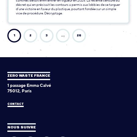
cantines devait enfin entrer en vigueur en 2025. La récente censure du
décret qui en précisait les contours a permis aux lobbies de se targuer
d’une victoire en faveur du plastique, pourtant fondée sur un simple
vice de procédure. Décryptage.
1
2
3
…
26
ZERO WASTE FRANCE
1 passage Emma Calvé
75012, Paris
CONTACT
NOUS SUIVRE