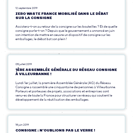
12 septembre 2019
ZERO WASTE FRANCE MOBILISÉ DANS LE DÉBAT
SUR LA CONSIGNE
Assistera-t-on au retour de la consigne sur les bouteilles ? Et de quelle
consigne parle-t-on ? Depuis que le gouvernement a annoncé en juin
son intention de mettre en oeuvre un dispositif de consigne sur les
emballages, le débat bat son plein !
05 juillet 2019
1ÈRE ASSEMBLÉE GÉNÉRALE DU RÉSEAU CONSIGNE
À VILLEURBANNE !
Lundi 1er juillet, la première Assemblée Générale (AG) du Réseau
Consigne a rassemblé une cinquantaine de personnes à Villeurbanne.
Porteurs et porteuses de projets, associations et entreprises sont
venu-es de toute la France pour structurer ce réseau qui soutient le
développement de la réutilisation des emballages.
18 juin 2019
CONSIGNE : N’OUBLIONS PAS LE VERRE !