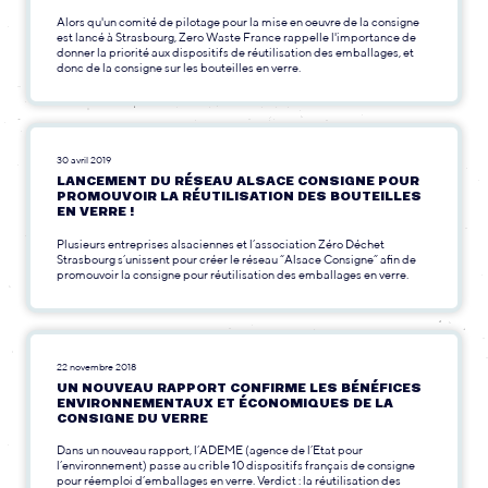
Alors qu'un comité de pilotage pour la mise en oeuvre de la consigne
est lancé à Strasbourg, Zero Waste France rappelle l'importance de
donner la priorité aux dispositifs de réutilisation des emballages, et
donc de la consigne sur les bouteilles en verre.
30 avril 2019
LANCEMENT DU RÉSEAU ALSACE CONSIGNE POUR
PROMOUVOIR LA RÉUTILISATION DES BOUTEILLES
EN VERRE !
Plusieurs entreprises alsaciennes et l’association Zéro Déchet
Strasbourg s’unissent pour créer le réseau “Alsace Consigne” afin de
promouvoir la consigne pour réutilisation des emballages en verre.
22 novembre 2018
UN NOUVEAU RAPPORT CONFIRME LES BÉNÉFICES
ENVIRONNEMENTAUX ET ÉCONOMIQUES DE LA
CONSIGNE DU VERRE
Dans un nouveau rapport, l’ADEME (agence de l’Etat pour
l’environnement) passe au crible 10 dispositifs français de consigne
pour réemploi d’emballages en verre. Verdict : la réutilisation des