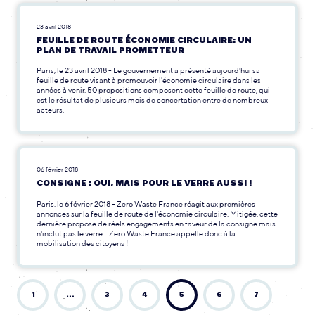
23 avril 2018
FEUILLE DE ROUTE ÉCONOMIE CIRCULAIRE: UN
PLAN DE TRAVAIL PROMETTEUR
Paris, le 23 avril 2018 - Le gouvernement a présenté aujourd'hui sa
feuille de route visant à promouvoir l'économie circulaire dans les
années à venir. 50 propositions composent cette feuille de route, qui
est le résultat de plusieurs mois de concertation entre de nombreux
acteurs.
06 février 2018
CONSIGNE : OUI, MAIS POUR LE VERRE AUSSI !
Paris, le 6 février 2018 - Zero Waste France réagit aux premières
annonces sur la feuille de route de l'économie circulaire. Mitigée, cette
dernière propose de réels engagements en faveur de la consigne mais
n'inclut pas le verre... Zero Waste France appelle donc à la
mobilisation des citoyens !
1
…
3
4
5
6
7