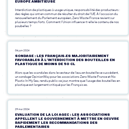
EUROPE AMBITIEUSE
Interdiction de plastiques à usage unique, responsabilité des producteurs :
des règles qui ont en commun de résulter du droit de l'UE. À l’occasion du
renouvellement du Parlement européen, Zero Waste France revient sur
plusieurs temps forts. Comment l’Union influence-t-elle le contenu de nos
poubelles ?
06 juin 2024
SONDAGE : LES FRANÇAIS·ES MAJORITAIREMENT
FAVORABLES À L’INTERDICTION DES BOUTEILLES EN
PLASTIQUE DE MOINS DE 50 CL
Alors que les scandales dans le secteur de l’eau en bouteille se succèdent,
un sondage OpinionWay pour les associations Zero Waste France et No
Plastic In My Sea, rendu public ce jour, montre que l'usage des bouteilles en
plastique est largement critiqué par les Français·es.
29 mai 2024
EVALUATION DE LA LOI AGEC : LES ASSOCIATIONS
APPELLENT LE GOUVERNEMENT À METTRE EN OEUVRE
RAPIDEMENT LES RECOMMANDATIONS DES
PARLEMENTAIRES