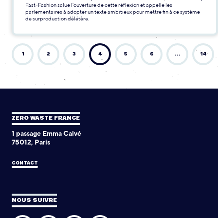
Fast-Fashion salue l’ouverture de cette réflexion et appelle les
parlementaires à adopter un texte ambitieux pour mettre fin à ce système
de surproduction délétère.
1
2
3
4
5
6
…
14
ZERO WASTE FRANCE
1 passage Emma Calvé
75012, Paris
CONTACT
NOUS SUIVRE