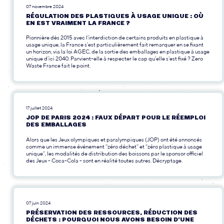
07 novembre 2024
RÉGULATION DES PLASTIQUES À USAGE UNIQUE : OÙ
EN EST VRAIMENT LA FRANCE ?
Pionnière dès 2015 avec l’interdiction de certains produits en plastique à
usage unique, la France s’est particulièrement fait remarquer en se fixant
un horizon, via la loi AGEC, de la sortie des emballages en plastique à usage
unique d’ici 2040. Parvient-elle à respecter le cap qu’elle s’est fixé ? Zero
Waste France fait le point.
17 juillet 2024
JOP DE PARIS 2024 : FAUX DÉPART POUR LE RÉEMPLOI
DES EMBALLAGES
Alors que les Jeux olympiques et paralympiques (JOP) ont été annoncés
comme un immense événement “zéro déchet” et “zéro plastique à usage
unique”, les modalités de distribution des boissons par le sponsor officiel
des Jeux - Coca-Cola - sont en réalité toutes autres. Décryptage.
07 juin 2024
PRÉSERVATION DES RESSOURCES, RÉDUCTION DES
DÉCHETS : POURQUOI NOUS AVONS BESOIN D’UNE