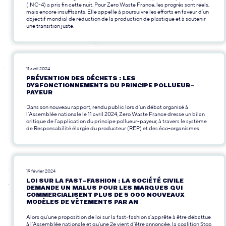
(INC-4) a pris fin cette nuit. Pour Zero Waste France, les progrès sont réels,
mais encore insuffisants. Elle appelle à poursuivre les efforts en faveur d’un
objectif mondial de réduction de la production de plastique et à soutenir
une transition juste.
11 avril 2024
PRÉVENTION DES DÉCHETS : LES
DYSFONCTIONNEMENTS DU PRINCIPE POLLUEUR-
PAYEUR
Dans son nouveau rapport, rendu public lors d’un débat organisé à
l’Assemblée nationale le 11 avril 2024, Zero Waste France dresse un bilan
critique de l’application du principe pollueur-payeur, à travers le système
de Responsabilité élargie du producteur (REP) et des éco-organismes.
19 février 2024
LOI SUR LA FAST-FASHION : LA SOCIÉTÉ CIVILE
DEMANDE UN MALUS POUR LES MARQUES QUI
COMMERCIALISENT PLUS DE 5 000 NOUVEAUX
MODÈLES DE VÊTEMENTS PAR AN
Alors qu’une proposition de loi sur la fast-fashion s’apprête à être débattue
à l’Assemblée nationale et qu’une 2e vient d’être annoncée, la coalition Stop