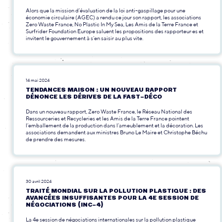
Alors que la mission d’évaluation de la loi anti-gaspillage pour une
économie circulaire (AGEC) a rendu ce jour son rapport, les associations
Zero Waste France, No Plastic In My Sea, Les Amis de la Terre France et
Surfrider Foundation Europe saluent les propositions des rapporteur·es et
invitent le gouvernement à s’en saisir au plus vite.
14 mai 2024
TENDANCES MAISON : UN NOUVEAU RAPPORT
DÉNONCE LES DÉRIVES DE LA FAST-DÉCO
Dans un nouveau rapport, Zero Waste France, le Réseau National des
Ressourceries et Recycleries et les Amis de la Terre France pointent
l’emballement de la production dans l’ameublement et la décoration. Les
associations demandent aux ministres Bruno Le Maire et Christophe Béchu
de prendre des mesures.
30 avril 2024
TRAITÉ MONDIAL SUR LA POLLUTION PLASTIQUE : DES
AVANCÉES INSUFFISANTES POUR LA 4E SESSION DE
NÉGOCIATIONS (INC-4)
La 4e session de négociations internationales sur la pollution plastique