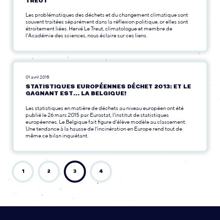
TREUT
Les problématiques des déchets et du changement climatique sont
souvent traitées séparément dans la réflexion politique, or elles sont
étroitement liées. Hervé Le Treut, climatologue et membre de
l'Académie des sciences, nous éclaire sur ces liens.
01 avril 2015
STATISTIQUES EUROPÉENNES DÉCHET 2013: ET LE
GAGNANT EST… LA BELGIQUE!
Les statistiques en matière de déchets au niveau européen ont été
publié le 26 mars 2015 par Eurostat, l'institut de statistiques
européennes. Le Belgique fait figure d'élève modèle au classement.
Une tendance à la hausse de l'incinération en Europe rend tout de
même ce bilan inquiétant.
1
2
3
4