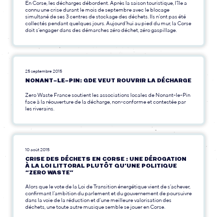
En Corse, les décharges débordent. Après la saison touristique, l’île a
connu une crise durant le mois de septembre avec le blocage
simultané de ses 3 centres de stockage des déchets. Ils n’ont pas été
collectés pendant quelques jours. Aujourd’hui au pied du mur, la Corse
doit s’engager dans des démarches zéro déchet, zéro gaspillage.
25 septembre 2015
NONANT-LE-PIN: GDE VEUT ROUVRIR LA DÉCHARGE
Zero Waste France soutient les associations locales de Nonant-le-Pin
face à la réouverture de la décharge, non-conforme et contestée par
les riverains.
10 août 2015
CRISE DES DÉCHETS EN CORSE : UNE DÉROGATION
À LA LOI LITTORAL PLUTÔT QU’UNE POLITIQUE
“ZERO WASTE”
Alors que le vote de la Loi de Transition énergétique vient de s’achever,
confirmant l’ambition du parlement et du gouvernement de poursuivre
dans la voie de la réduction et d’une meilleure valorisation des
déchets, une toute autre musique semble se jouer en Corse.