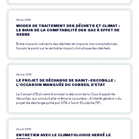
15 mai 2015
MODES DE TRAITEMENT DES DÉCHETS ET CLIMAT :
LE BIAIS DE LA COMPTABILITÉ DES GAZ À EFFET DE
SERRE
Entre impacts indirects des déchets et impacts non comptabilisés,
faisons le point sur le véritable impact climatique des déchets
06 mai 2015
LE PROJET DE DÉCHARGE DE SAINT-ESCOBILLE :
L’OCCASION MANQUÉE DU CONSEIL D’ETAT
Le Conseil d’Etat vient d’annuler la décision de la Cour d’appel de
Versailles, qui annulait elle-même le caractère « d’intérêt général » du
projet de décharge porté par SITA à Saint-Escobille (91).
14 avril 2015
ENTRETIEN AVEC LE CLIMATOLOGUE HERVÉ LE