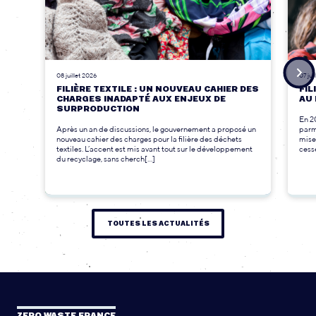
08 juillet 2026
07 jui
FILIÈRE TEXTILE : UN NOUVEAU CAHIER DES
FIL
CHARGES INADAPTÉ AUX ENJEUX DE
AU 
SURPRODUCTION
En 2
Après un an de discussions, le gouvernement a proposé un
parmi
nouveau cahier des charges pour la filière des déchets
mise
textiles. L’accent est mis avant tout sur le développement
cesse
du recyclage, sans cherch[...]
TOUTES LES ACTUALITÉS
ZERO WASTE FRANCE