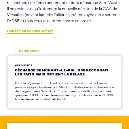
respectueux de l’environnement et de la démarche Zero Waste.
Il ne reste plus qu’à attendre la nouvelle décision de la CAA de
Versailles (devant laquelle l’affaire a été renvoyée), et à soutenir
l’ADSE et tous ceux qui luttent contre ce projet.
L’ARRÊT DU CONSEIL D’ETAT
À LIRE AUSSI
22 janvier 2015
DÉCHARGE DE NONANT-LE-PIN : GDE RECONNAIT
LES FAITS MAIS OBTIENT LA RELAXE
Paris, le 22 janvier 2015 – C’est un choc : la Cour d’appel de Caen a
prononcé ce jour la relaxe de la SA GDE, initiatrice et exploitante d’une
décharge située à Nonant-le-Pin, destinée à accueillir chaque année
quelques 90 000 tonnes de résidus de broyats automobiles et 60 000
tonnes de déchets industriels banals.