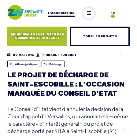
L’ASSOCIATION
FR
MUNICIPALES 2026 : VERS DES
TOUS LES PROJETS
COMMUNES ZÉRO DÉCHET
06 MAI 2015
THIBAULT TURCHET
Affaires juridiques
Décharge
LE PROJET DE DÉCHARGE DE
SAINT-ESCOBILLE : L’OCCASION
MANQUÉE DU CONSEIL D’ETAT
Le Conseil d’Etat vient d’annuler la décision de la
Cour d’appel de Versailles, qui annulait elle-même
le caractère « d’intérêt général » du projet de
décharge porté par SITA à Saint-Escobille (91).