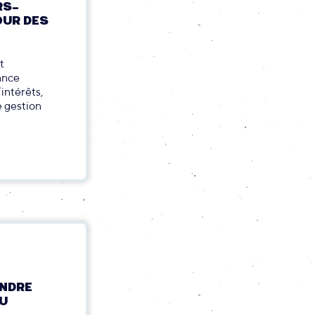
RS-
OUR DES
t
ance
intérêts,
e gestion
ENDRE
DU