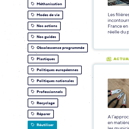
Méthanisation
Les filièr
Modes de vie
incontourn
France en
Nos actions
réelle du 
Nos guides
Obsolescence programmée
Plastiques
ACTUA
Politiques européennes
Politiques nationales
Professionnels
Recyclage
Réparer
A l’approc
en matière
Réutiliser
les municip