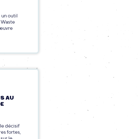
 un outil
o Waste
 œuvre
ES AU
DE
e décisif
es fortes,
sur le