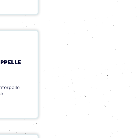
APPELLE
interpelle
 de