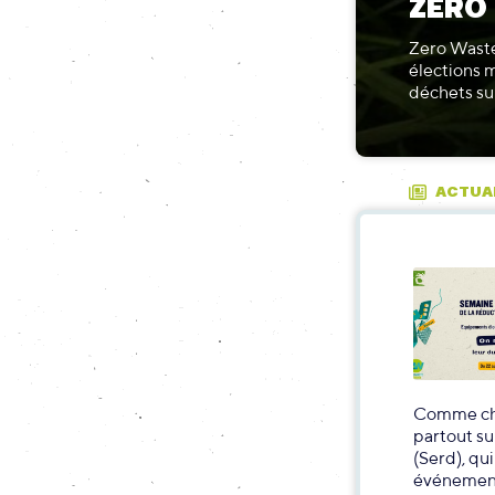
ZÉRO
Zero Waste
élections 
déchets sur
ACTUA
Comme cha
partout su
(Serd), qu
événement