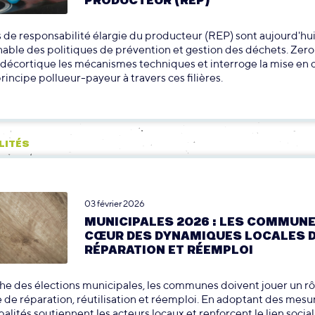
PRODUCTEUR (REP)
es de responsabilité élargie du producteur (REP) sont aujourd'hui
able des politiques de prévention et gestion des déchets. Zer
 décortique les mécanismes techniques et interroge la mise en
principe pollueur-payeur à travers ces filières.
LITÉS
03 février 2026
MUNICIPALES 2026 : LES COMMUN
CŒUR DES DYNAMIQUES LOCALES 
RÉPARATION ET RÉEMPLOI
he des élections municipales, les communes doivent jouer un rôl
 de réparation, réutilisation et réemploi. En adoptant des mesur
alités soutiennent les acteurs locaux et renforcent le lien social 