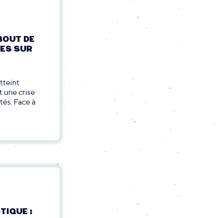
 BOUT DE
SES SUR
tteint
t une crise
tés. Face à
TIQUE :