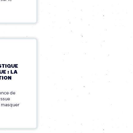
STIQUE
E : LA
TION
sence de
issue
de masquer