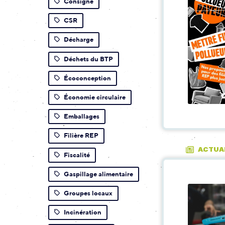
Consigne
CSR
Décharge
Déchets du BTP
Écoconception
Économie circulaire
Emballages
Filière REP
ACTUA
Fiscalité
Gaspillage alimentaire
Groupes locaux
Incinération