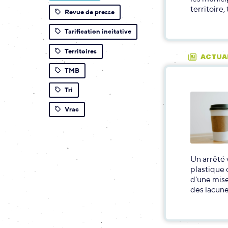
territoire,
Revue de presse
Tarification incitative
Territoires
ACTUA
TMB
Tri
Vrac
Un arrêté 
plastique 
d'une mise
des lacune