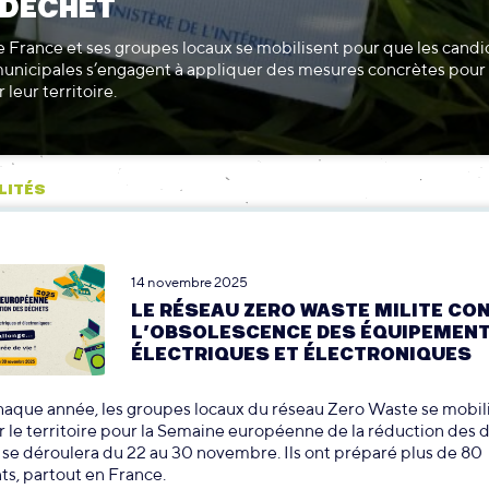
 DÉCHET
 France et ses groupes locaux se mobilisent pour que les candi
municipales s’engagent à appliquer des mesures concrètes pour 
 leur territoire.
LITÉS
14 novembre 2025
LE RÉSEAU ZERO WASTE MILITE CO
L’OBSOLESCENCE DES ÉQUIPEMEN
ÉLECTRIQUES ET ÉLECTRONIQUES
que année, les groupes locaux du réseau Zero Waste se mobil
r le territoire pour la Semaine européenne de la réduction des 
i se déroulera du 22 au 30 novembre. Ils ont préparé plus de 80
s, partout en France.