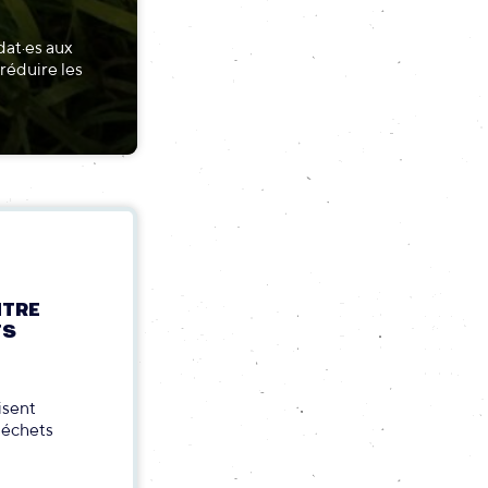
dat·es aux
réduire les
NTRE
TS
isent
déchets