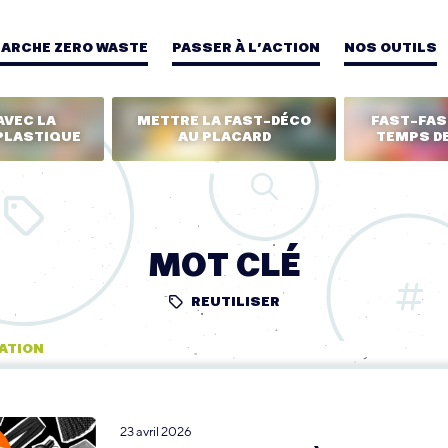
MARCHE ZERO WASTE
PASSER À L’ACTION
NOS OUTILS
AVEC LA
METTRE LA FAST-DÉCO
FAST-FASH
PLASTIQUE
AU PLACARD
TEMPS DE
MOT CLÉ
REUTILISER
ATION
23 avril 2026