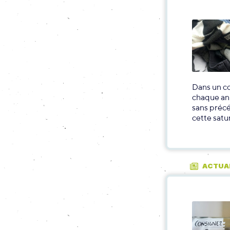
Dans un c
chaque ann
sans précé
cette satu
ACTUA