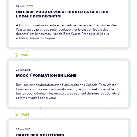
04 juillet 2019
UN LIVRE POUR RÉVOLUTIONNER LA GESTION
LOCALE DES DÉCHETS
A la fois manuel, manifeste et recueil d'expériences, "Territoires Zero
Waste, guide pratique pour révolutionner la gestion locale des
déchets" est le nouveau livre de Zero Waste France, publié aux
éditions Rue de l’Échiquier.
PAGE
24 juin 2018
MOOC / FORMATION EN LIGNE
Réalisée en collaboration avec l'Université des Colibris, Zero Waste
France vous propose une formation en ligne gratuite et accessible à
tou·tes pour découvrir les enjeux qui se cachent derrière les déchets et
comment agir à son niveau.
PAGE
24 juin 2018
CARTE DES SOLUTIONS