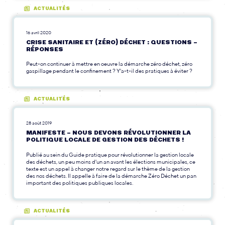
ACTUALITÉS
16 avril 2020
CRISE SANITAIRE ET (ZÉRO) DÉCHET : QUESTIONS –
RÉPONSES
Peut-on continuer à mettre en oeuvre la démarche zéro déchet, zéro
gaspillage pendant le confinement ? Y'a-t-il des pratiques à éviter ?
ACTUALITÉS
28 août 2019
MANIFESTE – NOUS DEVONS RÉVOLUTIONNER LA
POLITIQUE LOCALE DE GESTION DES DÉCHETS !
Publié au sein du Guide pratique pour révolutionner la gestion locale
des déchets, un peu moins d'un an avant les élections municipales, ce
texte est un appel à changer notre regard sur le thème de la gestion
des nos déchets. Il appelle à faire de la démarche Zéro Déchet un pan
important des politiques publiques locales.
ACTUALITÉS