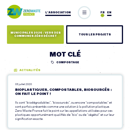
L’ASSOCIATION
FR
EN
MUNICIPALES 2026 : VERS DES
TOUS LES PROJETS
COMMUNES ZÉRO DÉCHET
MOT CLÉ
COMPOSTAGE
ACTUALITÉS
03 juillet 2020
BIOPLASTIQUES, COMPOSTABLES, BIOSOURCÉS :
ON FAIT LE POINT !
Ils sont “biodégradables”, “biosourcés”, ou encore “compostables” et
sont parfois présentés comme une solution à la pollution plastique.
Zero Waste France fait le point sur les appellations utilisées pour ces
plastiques opportunément qualifiés de “bio” ou de “végétal” et sur leur
signification exacte.