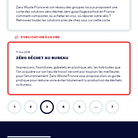
Zero Waste France et son réseau des groupes locaux proposent une
carte des solutions zéro déchet, zéro gaspillage partout en France :
comment composter, où acheter en vrac, où réparer votre vélo ?
Retrouvez toutes les solutions près de chez vous sur cette carte.
PUBLICATION À LA UNE
17 mai 2018
ZÉRO DÉCHET AU BUREAU
Impressions, fournitures, gobelets en plastique, etc, les habitudes que
l'on acquière sur son lieu de travail ne sont pas toujours les meilleures
pour l'environnement. Zero Waste France vous propose alors un guide
pratique pour réduire voire éviter totalement la production de déchets
au bureau.
1
2
3
4
5
…
7