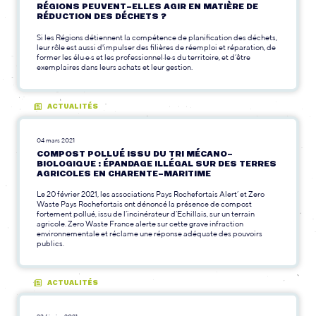
RÉGIONS PEUVENT-ELLES AGIR EN MATIÈRE DE
RÉDUCTION DES DÉCHETS ?
Si les Régions détiennent la compétence de planification des déchets,
leur rôle est aussi d'impulser des filières de réemploi et réparation, de
former les élu·e·s et les professionnel·le·s du territoire, et d’être
exemplaires dans leurs achats et leur gestion.
ACTUALITÉS
04 mars 2021
COMPOST POLLUÉ ISSU DU TRI MÉCANO-
BIOLOGIQUE : ÉPANDAGE ILLÉGAL SUR DES TERRES
AGRICOLES EN CHARENTE-MARITIME
Le 20 février 2021, les associations Pays Rochefortais Alert’ et Zero
Waste Pays Rochefortais ont dénoncé la présence de compost
fortement pollué, issu de l’incinérateur d’Echillais, sur un terrain
agricole. Zero Waste France alerte sur cette grave infraction
environnementale et réclame une réponse adéquate des pouvoirs
publics.
ACTUALITÉS