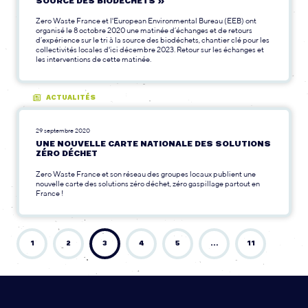
SOURCE DES BIODÉCHETS »
Zero Waste France et l'European Environmental Bureau (EEB) ont
organisé le 8 octobre 2020 une matinée d’échanges et de retours
d’expérience sur le tri à la source des biodéchets, chantier clé pour les
collectivités locales d'ici décembre 2023. Retour sur les échanges et
les interventions de cette matinée.
ACTUALITÉS
29 septembre 2020
UNE NOUVELLE CARTE NATIONALE DES SOLUTIONS
ZÉRO DÉCHET
Zero Waste France et son réseau des groupes locaux publient une
nouvelle carte des solutions zéro déchet, zéro gaspillage partout en
France !
1
2
3
4
5
…
11