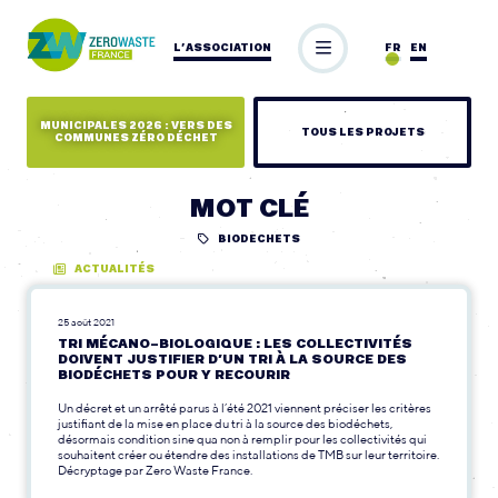
L’ASSOCIATION
FR
EN
MUNICIPALES 2026 : VERS DES
TOUS LES PROJETS
COMMUNES ZÉRO DÉCHET
MOT CLÉ
BIODECHETS
ACTUALITÉS
25 août 2021
TRI MÉCANO-BIOLOGIQUE : LES COLLECTIVITÉS
DOIVENT JUSTIFIER D’UN TRI À LA SOURCE DES
BIODÉCHETS POUR Y RECOURIR
Un décret et un arrêté parus à l’été 2021 viennent préciser les critères
justifiant de la mise en place du tri à la source des biodéchets,
désormais condition sine qua non à remplir pour les collectivités qui
souhaitent créer ou étendre des installations de TMB sur leur territoire.
Décryptage par Zero Waste France.