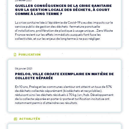
23 février 2021
QUELLES CONSÉQUENCES DE LA CRISE SANITAIRE
SUR LA GESTION LOCALE DES DÉCHETS, À COURT
COMME À LONG TERME ?
La crise sanitaire liée à l’épidémie de Covid-19 a eu des impacts sur le
service public de gestion des déchets : fermeture ponctuelle
d’installations, prolifération de plastique à usage unique… Zero Waste
France revient sur les effets immédiats auxquels font face les
collectivités, et sur les enjeux de long terme à ne pas négliger.
PUBLICATION
06 janvier 2021
PRELOG, VILLE CROATE EXEMPLAIRE EN MATIÈRE DE
COLLECTE SÉPARÉE
En 10 ans, Prelog et les communes alentour ont atteint un taux de 57%
de déchets collectés séparément (biodéchets et recyclables),
réduisant ainsi les déchets résiduels à 70 kg /an /hab. Développement
de la collecte séparée en porte-à-porte et tarification incitative ont
notamment permis d’atteindre ces résultats.
ACTUALITÉS