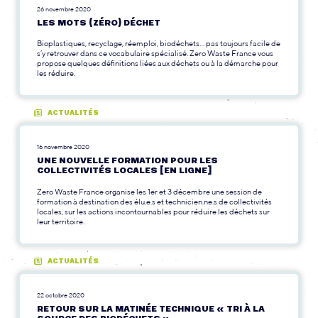
26 novembre 2020
LES MOTS (ZÉRO) DÉCHET
Bioplastiques, recyclage, réemploi, biodéchets... pas toujours facile de
s’y retrouver dans ce vocabulaire spécialisé. Zero Waste France vous
propose quelques définitions liées aux déchets ou à la démarche pour
les réduire.
ACTUALITÉS
16 novembre 2020
UNE NOUVELLE FORMATION POUR LES
COLLECTIVITÉS LOCALES [EN LIGNE]
Zero Waste France organise les 1er et 3 décembre une session de
formation à destination des élu.e.s et technicien.ne.s de collectivités
locales, sur les actions incontournables pour réduire les déchets sur
leur territoire.
ACTUALITÉS
22 octobre 2020
RETOUR SUR LA MATINÉE TECHNIQUE « TRI À LA