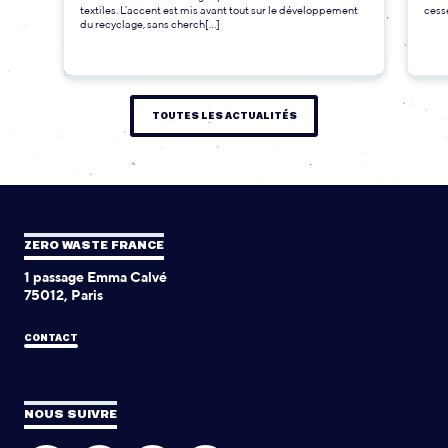
textiles. L’accent est mis avant tout sur le développement
cesse
du recyclage, sans cherch[...]
TOUTES LES ACTUALITÉS
ZERO WASTE FRANCE
1 passage Emma Calvé
75012, Paris
CONTACT
NOUS SUIVRE