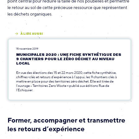
point central pour réduire la taille de nos poubelles et permettre
le retour au sol de cette précieuse ressource que représentent
les déchets organiques.
À LIRE AUSSI
15 novembre 2019
MUNICIPALES 2020 : UNE FICHE SYNTHÉTIQUE DES
9 CHANTIERS POUR LE ZÉRO DÉCHET AU NIVEAU
LOCAL
En vue des élections des 15 et 22 mars 2020, cette fiche synthétise,
chiffres-clés et retours d’expérience à l’appui, les 9 chantiers clés à
mettre en place pour des territoires zéro déchet. Elle est tirée de
l’ouvrage « Territoires Zero Waste » publié aux éditions Rue de
l’Echiquier.
Former, accompagner et transmettre
les retours d’expérience