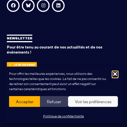
NEWSLETTER
Pour être tenu au courant de nos actualités et de nos
événements !
JE M'ABONNE
Pour offrir les meilleures expériences, nous utilisons des
technologies telles que les cookies. Le fait de ne pas consentir ou
de retirer son consentement peut avoir un effet négatif sur
POLITIQUE DE CONFIDENTIALITÉ
certaines caractéristiques et fonctions.
Conception & Réalisation:
Yann Rolland
+
Thibaut Caroli
Accepter
Refuser
Voir les préférences
Politique de confidentialité