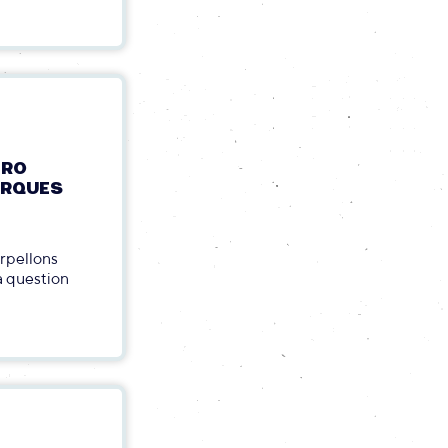
ERO
ARQUES
erpellons
a question