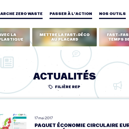
MARCHE ZERO WASTE
PASSER À L’ACTION
NOS OUTILS
AVEC LA
METTRE LA FAST-DÉCO
FAST-FASH
PLASTIQUE
AU PLACARD
TEMPS DE
ACTUALITÉS
FILIÈRE REP
17 mai 2017
PAQUET ÉCONOMIE CIRCULAIRE EUR