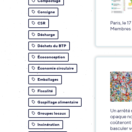
Compostage
Consigne
Paris, le 1
CSR
Membres s
Décharge
Déchets du BTP
Écoconception
Économie circulaire
Emballages
Fiscalité
Gaspillage alimentaire
Un arrêté 
Groupes locaux
opaque non
coûteront 
Incinération
basculer v