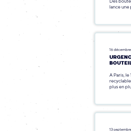
Des boutei
lance une 
16 décembre
URGENCE
BOUTEI
A Paris, l
recyclable
plus en pl
13 septembr