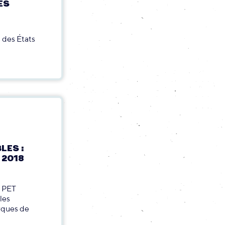
ES
s des États
LES :
 2018
e PET
les
arques de