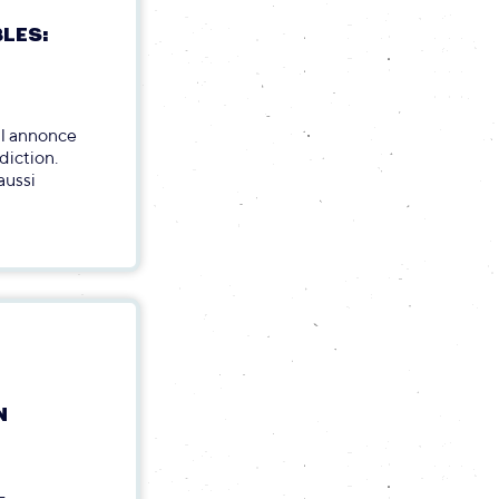
BLES:
al annonce
diction.
aussi
N