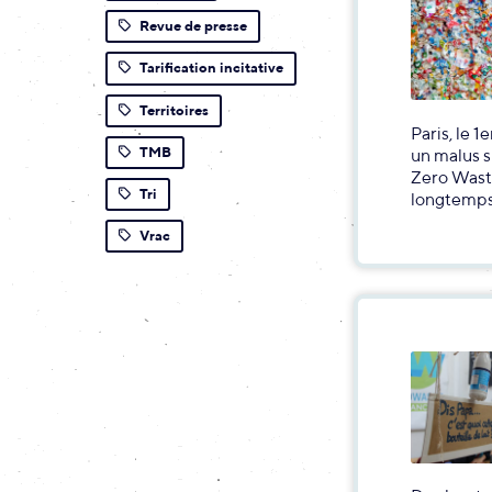
Revue de presse
Tarification incitative
Territoires
Paris, le 
TMB
un malus s
Zero Waste
Tri
longtemps
Vrac