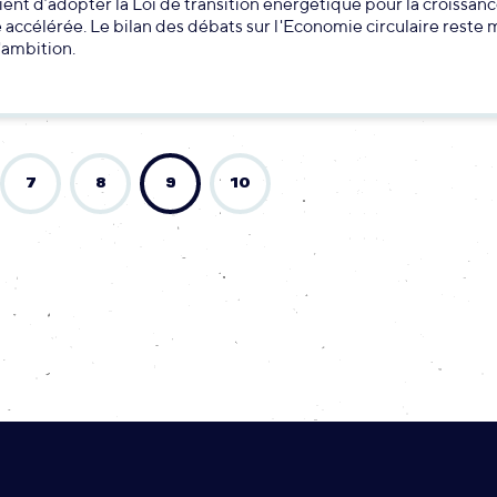
ient d’adopter la Loi de transition énergétique pour la croissan
accélérée. Le bilan des débats sur l'Economie circulaire reste m
ambition.
7
8
9
10