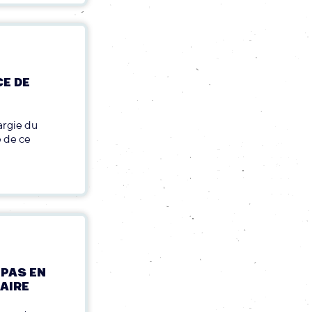
CE DE
argie du
 de ce
 PAS EN
LAIRE