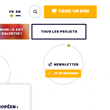
FAIRE UN DON
FR
EN
ION : IL EST
TOUS LES PROJETS
 RALENTIR !
NEWSLETTER
JE M'ABONNE
OPÉEN :