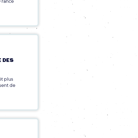
 France
E DES
ôt plus
isent de