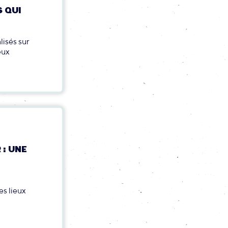
S QUI
lisés sur
eux
: UNE
es lieux