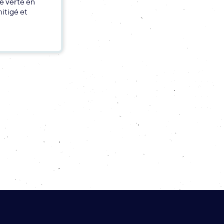
ce verte en
itigé et