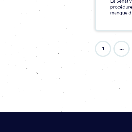
Le Sénat v
procédure 
manque d'
1
…