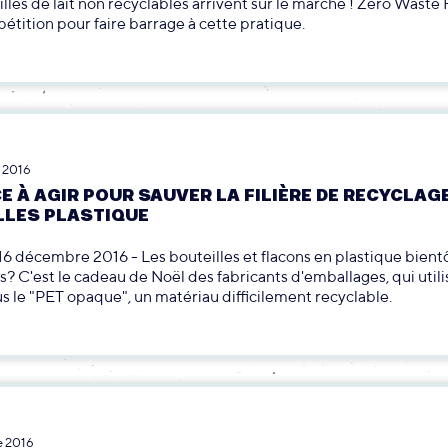
lles de lait non recyclables arrivent sur le marché ! Zero Waste
pétition pour faire barrage à cette pratique.
 2016
 À AGIR POUR SAUVER LA FILIÈRE DE RECYCLAG
LLES PLASTIQUE
e 16 décembre 2016 - Les bouteilles et flacons en plastique bient
s? C'est le cadeau de Noël des fabricants d'emballages, qui util
us le "PET opaque", un matériau difficilement recyclable.
e 2016