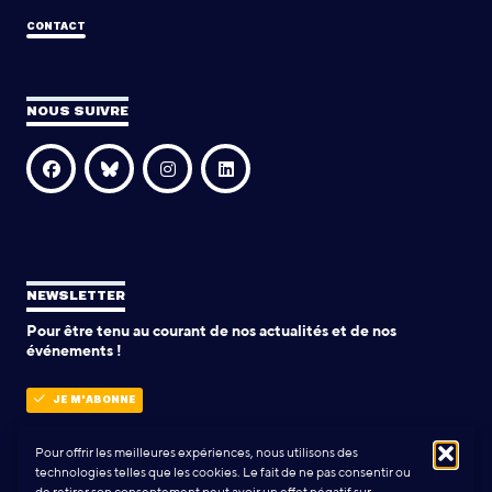
CONTACT
NOUS SUIVRE
NEWSLETTER
Pour être tenu au courant de nos actualités et de nos
événements !
JE M'ABONNE
Pour offrir les meilleures expériences, nous utilisons des
technologies telles que les cookies. Le fait de ne pas consentir ou
POLITIQUE DE CONFIDENTIALITÉ
de retirer son consentement peut avoir un effet négatif sur