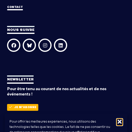
CONTACT
NOUS SUIVRE
NEWSLETTER
Pour être tenu au courant de nos actualités et de nos
événements !
JE M'ABONNE
Pour offrir les meilleures expériences, nous utilisons des
technologies telles que les cookies. Le fait de ne pas consentir ou
POLITIQUE DE CONFIDENTIALITÉ
de retirer son consentement peut avoir un effet négatif sur