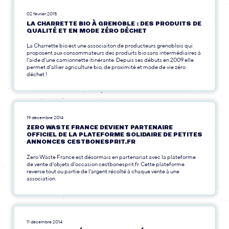
02 février 2015
LA CHARRETTE BIO À GRENOBLE : DES PRODUITS DE
QUALITÉ ET EN MODE ZÉRO DÉCHET
La Charrette bio est une associaiton de producteurs grenoblois qui
proposent aux consommateurs des produits bio sans intermédiaires à
l'aide d'une camionnette itinérante. Depuis ses débuts en 2009 elle
permet d'allier agriculture bio, de proximité et mode de vie zéro
déchet !
19 décembre 2014
ZERO WASTE FRANCE DEVIENT PARTENAIRE
OFFICIEL DE LA PLATEFORME SOLIDAIRE DE PETITES
ANNONCES CESTBONESPRIT.FR
Zero Waste France est désormais en partenariat avec la plateforme
de vente d'objets d'occasion cestbonesprit.fr. Cette plateforme
reverse tout ou partie de l'argent récolté à chaque vente à une
association.
11 décembre 2014