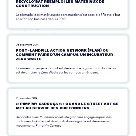
RECYCLO’BAT RÉEMPLOI LES MATÉRIAUX DE
CONSTRUCTION
Le réemploi des matériaux de construction c'est possible ! Recyclo'bat
en a fait son business depuis 2012.
08 décembre 2014
POST-LANDFILL ACTION NETWORK (PLAN) OU
COMMENT FAIRE D’UN CAMPUS UN INCUBATEUR
ZERO WASTE
Comment un projet étudiant est devenu une organisation dont le but
est de diffuser le Zero Waste sur les campus américains.
18 novembre 2014
« PIMP MY CARROÇA » : QUAND LE STREET ART SE
MET AU SERVICE DES CHIFFONNIERS
Rencontre avec Mundano, un artiste grapheur engagé auprès des
chiffoniers brésiliens et dont linitiative originale est devenue un
mouvement : Pimp My Carroça.