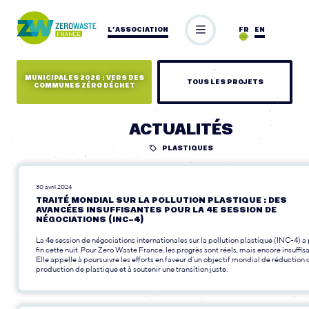
L’ASSOCIATION
FR
EN
MUNICIPALES 2026 : VERS DES
TOUS LES PROJETS
COMMUNES ZÉRO DÉCHET
ACTUALITÉS
PLASTIQUES
30 avril 2024
TRAITÉ MONDIAL SUR LA POLLUTION PLASTIQUE : DES
AVANCÉES INSUFFISANTES POUR LA 4E SESSION DE
NÉGOCIATIONS (INC-4)
La 4e session de négociations internationales sur la pollution plastique (INC-4) a 
fin cette nuit. Pour Zero Waste France, les progrès sont réels, mais encore insuffisa
Elle appelle à poursuivre les efforts en faveur d’un objectif mondial de réduction 
production de plastique et à soutenir une transition juste.