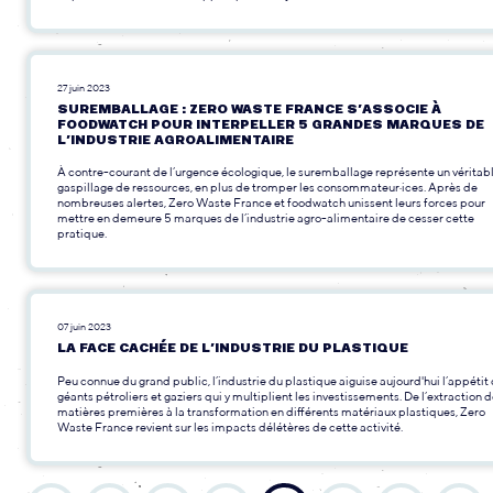
27 juin 2023
SUREMBALLAGE : ZERO WASTE FRANCE S’ASSOCIE À
FOODWATCH POUR INTERPELLER 5 GRANDES MARQUES DE
L’INDUSTRIE AGROALIMENTAIRE
À contre-courant de l’urgence écologique, le suremballage représente un véritab
gaspillage de ressources, en plus de tromper les consommateur·ices. Après de
nombreuses alertes, Zero Waste France et foodwatch unissent leurs forces pour
mettre en demeure 5 marques de l’industrie agro-alimentaire de cesser cette
pratique.
07 juin 2023
LA FACE CACHÉE DE L’INDUSTRIE DU PLASTIQUE
Peu connue du grand public, l’industrie du plastique aiguise aujourd'hui l’appétit
géants pétroliers et gaziers qui y multiplient les investissements. De l’extraction 
matières premières à la transformation en différents matériaux plastiques, Zero
Waste France revient sur les impacts délétères de cette activité.