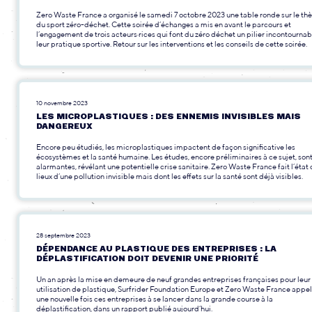
Zero Waste France a organisé le samedi 7 octobre 2023 une table ronde sur le t
du sport zéro-déchet. Cette soirée d’échanges a mis en avant le parcours et
l’engagement de trois acteurs·rices qui font du zéro déchet un pilier incontournab
leur pratique sportive. Retour sur les interventions et les conseils de cette soirée.
10 novembre 2023
LES MICROPLASTIQUES : DES ENNEMIS INVISIBLES MAIS
DANGEREUX
Encore peu étudiés, les microplastiques impactent de façon significative les
écosystèmes et la santé humaine. Les études, encore préliminaires à ce sujet, son
alarmantes, révélant une potentielle crise sanitaire. Zero Waste France fait l’état
lieux d’une pollution invisible mais dont les effets sur la santé sont déjà visibles.
28 septembre 2023
DÉPENDANCE AU PLASTIQUE DES ENTREPRISES : LA
DÉPLASTIFICATION DOIT DEVENIR UNE PRIORITÉ
Un an après la mise en demeure de neuf grandes entreprises françaises pour leur
utilisation de plastique, Surfrider Foundation Europe et Zero Waste France appel
une nouvelle fois ces entreprises à se lancer dans la grande course à la
déplastification, dans un rapport publié aujourd’hui.