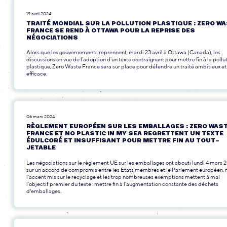
19 avril 2024
TRAITÉ MONDIAL SUR LA POLLUTION PLASTIQUE : ZERO W
FRANCE SE REND À OTTAWA POUR LA REPRISE DES
NÉGOCIATIONS
Alors que les gouvernements reprennent, mardi 23 avril à Ottawa (Canada), les
discussions en vue de l’adoption d’un texte contraignant pour mettre fin à la pollu
plastique, Zero Waste France sera sur place pour défendre un traité ambitieux et
efficace.
06 mars 2024
RÈGLEMENT EUROPÉEN SUR LES EMBALLAGES : ZERO WAS
FRANCE ET NO PLASTIC IN MY SEA REGRETTENT UN TEXTE
ÉDULCORÉ ET INSUFFISANT POUR METTRE FIN AU TOUT-
JETABLE
Les négociations sur le règlement UE sur les emballages ont abouti lundi 4 mars 
sur un accord de compromis entre les États membres et le Parlement européen, 
l’accent mis sur le recyclage et les trop nombreuses exemptions mettent à mal
l’objectif premier du texte : mettre fin à l’augmentation constante des déchets
d'emballages.