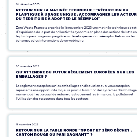
04 décembre 2023
RETOUR SUR LA MATINÉE TECHNIQUE : “RÉDUCTION DU
PLASTIQUE À USAGE UNIQUE : ACCOMPAGNER LES ACTEU
DU TERRITOIRE À ADOPTER LE RÉEMPLOI”
Zero Waste France a organisé le 16 novembre 2023 une matinée technique de ret
d’expérience de la part de collectivités ayant mis en place des actions de lutte co
le plastique à usage unique grâce au développement du réemploi. Retour sur les
échanges et les interventions de ce webinaire.
20 novembre 2023
QU’ATTENDRE DU FUTUR RÈGLEMENT EUROPÉEN SUR LES
EMBALLAGES ?
Le règlement européen sur les emballages en discussion au niveau européen
représente une opportunité majeure pour la transition des systèmes d'emballage,
moment où il est crucial de réduire drastiquement les émissions, la pollution et
l'utilisation des ressources dans tous les secteurs.
19 novembre 2023
RETOUR SUR LA TABLE RONDE “SPORT ET ZÉRO DÉCHET :
CARTON ROUGE OU PARI GAGNANT” ?