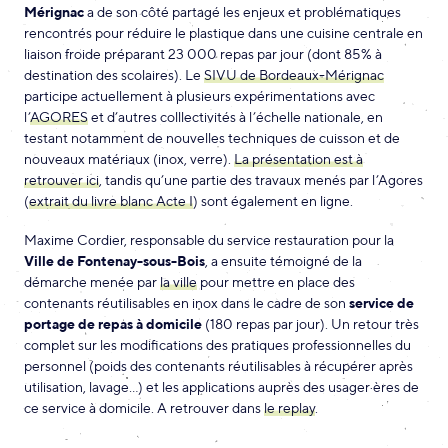
Mérignac
a de son côté partagé les enjeux et problématiques
rencontrés pour réduire le plastique dans une cuisine centrale en
liaison froide préparant 23 000 repas par jour (dont 85% à
destination des scolaires). Le
SIVU de Bordeaux-Mérignac
participe actuellement à plusieurs expérimentations avec
l’
AGORES
et d’autres colllectivités à l’échelle nationale, en
testant notamment de nouvelles techniques de cuisson et de
nouveaux matériaux (inox, verre).
La présentation est à
retrouver ici
, tandis qu’une partie des travaux menés par l’Agores
(
extrait du livre blanc Acte I
) sont également en ligne.
Maxime Cordier, responsable du service restauration pour la
Ville de Fontenay-sous-Bois
, a ensuite témoigné de la
démarche menée par
la ville
pour mettre en place des
contenants réutilisables en inox dans le cadre de son
service de
portage de repas à domicile
(180 repas par jour). Un retour très
complet sur les modifications des pratiques professionnelles du
personnel (poids des contenants réutilisables à récupérer après
utilisation, lavage…) et les applications auprès des usager·ères de
ce service à domicile. A retrouver dans
le replay
.