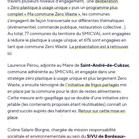
travers plusieurs niveaux d’engagement, une
délibération
« Zéro plastique à usage unique »
puis un
programme plus
complet « Ma commune Zero Waste »
, les communes
s’engagent de façon transversale sur différentes thématiques
(événementiel, commande publique, restauration collective…).
Au total, 77 communes du territoire du SMICVAL sont engagées
à réduire le plastique à usage unique, et 61% sont engagées en
tant que commune Zero Waste.
La présentation est à retrouver
ici
.
Laurence Pérou, adjointe au Maire de
Saint-André-de-Cubzac
,
commune adhérente au SMICVAL et engagée dans une
stratégie zéro plastique à usage unique et plus largement Zero
Waste, a ensuite témoigné de
l’initiative de frigos partagés
mis
en place par la commune pour le don de restes alimentaires.
Cette mesure anti-gaspillage qui se double d’une initiative zéro
jetable (les contenants proposés étant réutilisables) connaît un
grand succès auprès des habitant·es.
Retour sur cette mise en
place
.
Coline Salaris-Borgne, chargée de mission responsabilité
sociétale et environnementale au sein du
SIVU de Bordeaux-