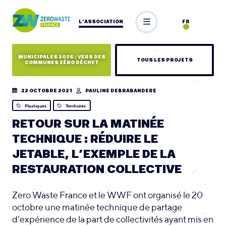
L’ASSOCIATION
FR
MUNICIPALES 2026 : VERS DES
TOUS LES PROJETS
COMMUNES ZÉRO DÉCHET
22 OCTOBRE 2021
PAULINE DEBRABANDERE
Plastiques
Territoires
RETOUR SUR LA MATINÉE
TECHNIQUE : RÉDUIRE LE
JETABLE, L’EXEMPLE DE LA
RESTAURATION COLLECTIVE
Zero Waste France et le WWF ont organisé le 20
octobre une matinée technique de partage
d’expérience de la part de collectivités ayant mis en