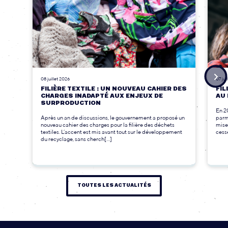
08 juillet 2026
07 jui
FILIÈRE TEXTILE : UN NOUVEAU CAHIER DES
FIL
CHARGES INADAPTÉ AUX ENJEUX DE
AU 
SURPRODUCTION
En 2
Après un an de discussions, le gouvernement a proposé un
parmi
nouveau cahier des charges pour la filière des déchets
mise
textiles. L’accent est mis avant tout sur le développement
cesse
du recyclage, sans cherch[...]
TOUTES LES ACTUALITÉS