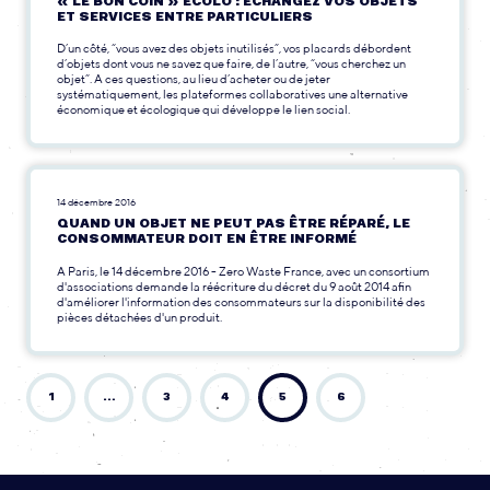
« LE BON COIN » ÉCOLO : ÉCHANGEZ VOS OBJETS
ET SERVICES ENTRE PARTICULIERS
D’un côté, “vous avez des objets inutilisés”, vos placards débordent
d’objets dont vous ne savez que faire, de l’autre, “vous cherchez un
objet”. A ces questions, au lieu d’acheter ou de jeter
systématiquement, les plateformes collaboratives une alternative
économique et écologique qui développe le lien social.
14 décembre 2016
QUAND UN OBJET NE PEUT PAS ÊTRE RÉPARÉ, LE
CONSOMMATEUR DOIT EN ÊTRE INFORMÉ
A Paris, le 14 décembre 2016 - Zero Waste France, avec un consortium
d'associations demande la réécriture du décret du 9 août 2014 afin
d'améliorer l'information des consommateurs sur la disponibilité des
pièces détachées d'un produit.
1
…
3
4
5
6