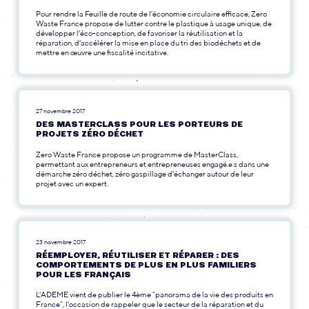
Pour rendre la Feuille de route de l'économie circulaire efficace, Zero
Waste France propose de lutter contre le plastique à usage unique, de
développer l'éco-conception, de favoriser la réutilisation et la
réparation, d'accélérer la mise en place du tri des biodéchets et de
mettre en œuvre une fiscalité incitative.
27 novembre 2017
DES MASTERCLASS POUR LES PORTEURS DE
PROJETS ZÉRO DÉCHET
Zero Waste France propose un programme de MasterClass,
permettant aux entrepreneurs et entrepreneuses engagé.e.s dans une
démarche zéro déchet, zéro gaspillage d'échanger autour de leur
projet avec un expert.
23 novembre 2017
RÉEMPLOYER, RÉUTILISER ET RÉPARER : DES
COMPORTEMENTS DE PLUS EN PLUS FAMILIERS
POUR LES FRANÇAIS
L'ADEME vient de publier le 4ème "panorama de la vie des produits en
France", l'occasion de rappeler que le secteur de la réparation et du