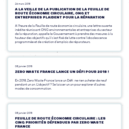
26 mars 2018
A LA VEILLE DE LA PUBLICATION DE LA FEUILLE DE
ROUTE ÉCONOMIE CIRCULAIRE, ONG ET
ENTREPRISES PLAIDENT POUR LA RÉPARATION
A l'heure de la Feuille de route économie circulaire, une lettre ouverte
inédite réunissant ONG environnementales et entreprises du secteur
de la réparation, appelle le Gouvernement à prendre des mesures à la
hauteur des objectifs qu’il s’est fixé de lutte contre l’obsolescence
programmée et de création d’emplois de réparateurs.
08 janvier 2018
ZERO WASTE FRANCE LANCE UN DÉFI POUR 2018 !
En 2018, Zero Waste France lance un Défi : ne rien acheter de neuf
pendant un an. L'objectif ? Se laisser un an pour explorer d'autres
modes de consommation.
08 janvier 2018
FEUILLE DE ROUTE ÉCONOMIE CIRCULAIRE : LES
CINQ PRIORITÉS DÉFENDUES PAR ZERO WASTE
FRANCE