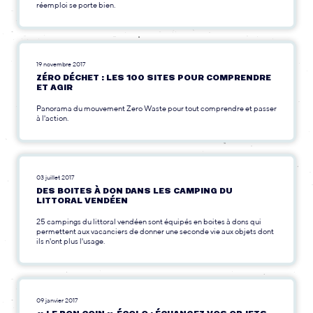
réemploi se porte bien.
19 novembre 2017
ZÉRO DÉCHET : LES 100 SITES POUR COMPRENDRE
ET AGIR
Panorama du mouvement Zero Waste pour tout comprendre et passer
à l'action.
03 juillet 2017
DES BOITES À DON DANS LES CAMPING DU
LITTORAL VENDÉEN
25 campings du littoral vendéen sont équipés en boites à dons qui
permettent aux vacanciers de donner une seconde vie aux objets dont
ils n'ont plus l'usage.
09 janvier 2017