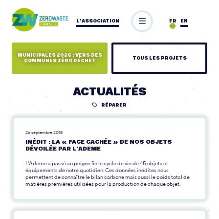
L’ASSOCIATION
FR
EN
MUNICIPALES 2026 : VERS DES
TOUS LES PROJETS
COMMUNES ZÉRO DÉCHET
ACTUALITÉS
RÉPARER
26 septembre 2018
INÉDIT : LA « FACE CACHÉE » DE NOS OBJETS
DÉVOILÉE PAR L’ADEME
L'Ademe a passé au peigne fin le cycle de vie de 45 objets et
équipements de notre quotidien. Ces données inédites nous
permettent de connaître le bilan carbone mais aussi le poids total de
matières premières utilisées pour la production de chaque objet.