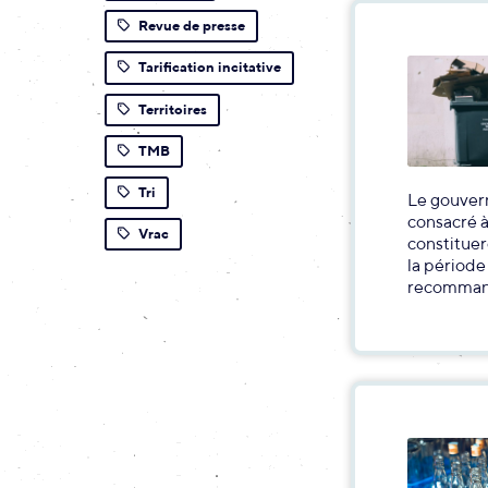
Revue de presse
Tarification incitative
Territoires
TMB
Tri
Le gouvern
consacré à
Vrac
constituer
la période
recomman