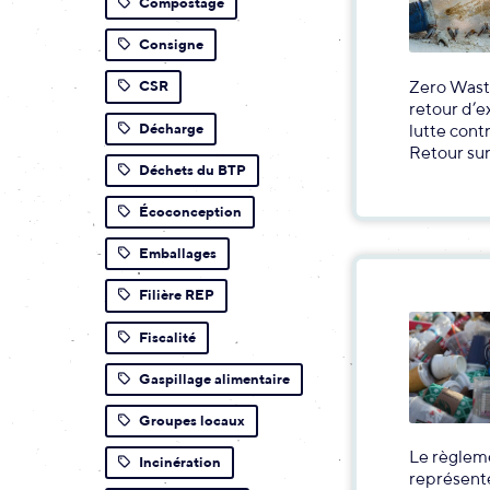
Compostage
Consigne
Zero Wast
CSR
retour d’e
Décharge
lutte cont
Retour sur
Déchets du BTP
Écoconception
Emballages
Filière REP
Fiscalité
Gaspillage alimentaire
Groupes locaux
Le règlem
Incinération
représente