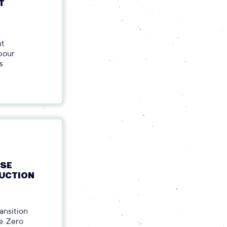
T
nt
 pour
s
SSE
DUCTION
ansition
e. Zero