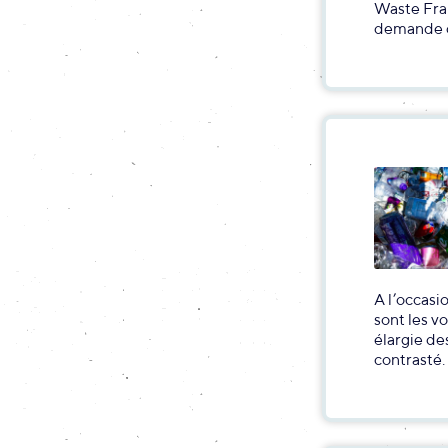
Waste Fran
demande qu
A l’occasi
sont les v
élargie de
contrasté.